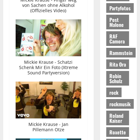
von Sachen ohne Alkohol
Partyfotos
(Offizielles Video)
Post
Malone
RAF
Camora
Rammstein
Mickie Krause - Schatzi
Rita Ora
Schenk Mir Ein Foto (Xtreme
Sound Partyversion)
Robin
Schulz
rock
rockmusik
Roland
Kaiser
Mickie Krause - Jan
Pillemann Otze
Roxette