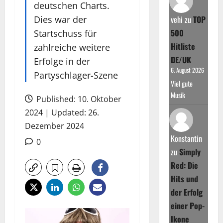
deutschen Charts.
Dies war der
vehi
zu
TOP
500
Startschuss für
Hitliste
zahlreiche weitere
DE/UK
Erfolge in der
6. August 2026
Partyschlager-Szene
Viel gute
Musik
Published: 10. Oktober
2024 | Updated: 26.
Dezember 2024
Konstantin
0
zu
Simply
Red: Die
Hits und
der Erfolg
einer Pop-
Ikone