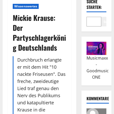
SUCHE
Wissenswertes
STARTEN:
Mickie Krause:
Suche
Der
Partyschlagerköni
g Deutschlands
Musicmaxx
Durchbruch erlangte
-
er mit dem Hit "10
Goodmusic
nackte Friseusen". Das
ONE
freche, zweideutige
Lied traf genau den
Nerv des Publikums
KOMMENTARE
und katapultierte
Krause in die