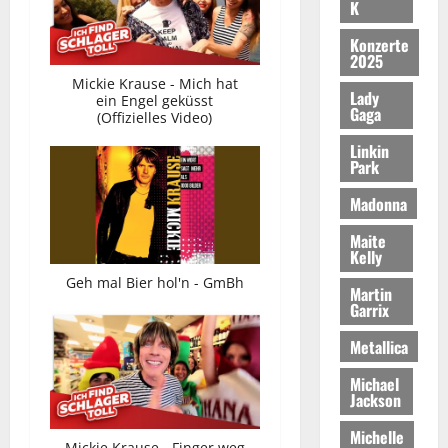
K
Konzerte
2025
Mickie Krause - Mich hat
Lady
ein Engel geküsst
Gaga
(Offizielles Video)
Linkin
Park
Madonna
Maite
Kelly
Geh mal Bier hol'n - GmBh
Martin
Garrix
Metallica
Michael
Jackson
Michelle
Mickie Krause - Finger weg