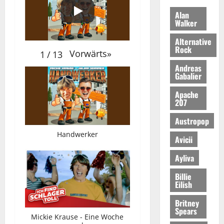
Alan
Walker
Alternative
Rock
Vorwärts
»
1
/
13
Andreas
Gabalier
Apache
207
Austropop
Handwerker
Avicii
Ayliva
Billie
Eilish
Britney
Spears
Mickie Krause - Eine Woche