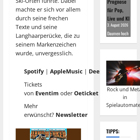
Ski-Orten führte. Dabei
Prognose
machte er sich vor allem
für Pop,
durch seine frechen
Live und KI
3. August 2026
Texte und seine
Daumen hoch
Langhaarperücke, die zu
seinem Markenzeichen
wurde, unvergesslich.
Spotify
|
AppleMusic
|
Deezer
Tickets
Rock und Met
von
Eventim
oder
Oeticket
in
Spielautomat
Mehr
erwünscht?
Newsletter
TIPPS: