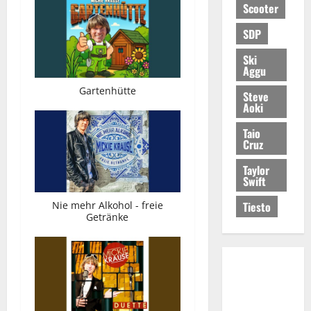
Scooter
SDP
Ski
Aggu
Gartenhütte
Steve
Aoki
Taio
Cruz
Taylor
Swift
Tiesto
Nie mehr Alkohol - freie
Getränke