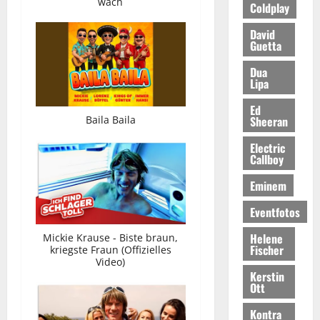
wach
Coldplay
David
Guetta
Dua
Lipa
Ed
Sheeran
Baila Baila
Electric
Callboy
Eminem
Eventfotos
Helene
Mickie Krause - Biste braun,
Fischer
kriegste Fraun (Offizielles
Video)
Kerstin
Ott
Kontra