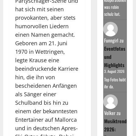
Partyschlager-Szene und
was robin
hat sich mit seinen
schulz hat.
provokanten, aber stets
humorvollen Liedern
einen Namen gemacht.
Funngirl
zu
Geboren am 21. Juni
Eventfotos
1970 in Wettringen,
und
legte Krause eine
Highlights
beeindruckende Karriere
3. August 2026
hin, die ihn von
Top Fotos habt
bescheidenen Anfängen
ihr da.
als Sänger einer
Schulband bis hin zu
einem der bekanntesten
Volker
zu
Entertainer auf Mallorca
Musiktrends
und in deutschen Apres-
2026: