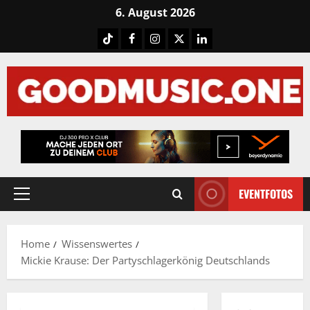
Skip
6. August 2026
to
Tiktok
Facebook
Instagram
X
LinkedIN
content
EVENTFOTOS
Primary
Menu
Home
Wissenswertes
Mickie Krause: Der Partyschlagerkönig Deutschlands