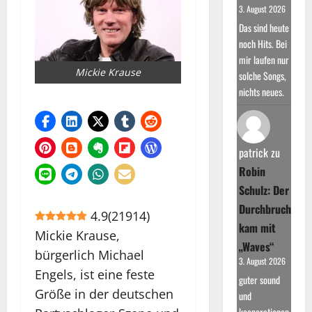
3. August 2026
Das sind heute
noch Hits. Bei
mir laufen nur
Mickie Krause
solche Songs,
nichts neues.
patrick
zu
Robin
Schulz: Der
Durchbruch
4.9
(
21914
)
kam mit
Mickie Krause,
„Waves“
bürgerlich Michael
3. August 2026
Engels, ist eine feste
guter sound
Größe in der deutschen
und
kooperationen