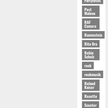
Partyfotos
Post
Malone
RAF
Camora
Rammstein
Rita Ora
Robin
Schulz
rock
rockmusik
Roland
Kaiser
Roxette
Scooter