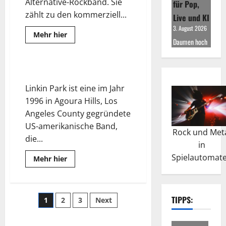
Alternative-Rockband. Sie
für Pop,
zählt zu den kommerziell...
Live und KI
3. August 2026
Read
Mehr hier
more
Daumen hoch
about
Red
Hot
Chili
Linkin Park – Live in Concert
Peppers
–
Linkin Park ist eine im Jahr
Live
in
1996 in Agoura Hills, Los
Concert
Angeles County gegründete
US-amerikanische Band,
Rock und Met
die...
in
Spielautomat
Read
Mehr hier
more
about
Linkin
Park
–
Seitennummerierung
TIPPS:
1
2
3
Next
Live
in
Concert
der