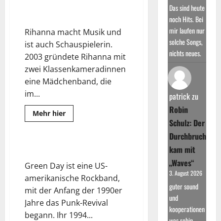
–
Das sind heute
Live
Rihanna – Live in Concert
noch Hits. Bei
in
Concert
mir laufen nur
Rihanna macht Musik und
solche Songs,
ist auch Schauspielerin.
nichts neues.
2003 gründete Rihanna mit
zwei Klassenkameradinnen
eine Mädchenband, die
im...
patrick
zu
Robin
Read
Mehr hier
more
Schulz: Der
about
Rihanna
Durchbruch
–
Live
Green Day – Live in Concert
kam mit
in
Concert
„Waves“
Green Day ist eine US-
3. August 2026
amerikanische Rockband,
guter sound
mit der Anfang der 1990er
und
Jahre das Punk-Revival
kooperationen
begann. Ihr 1994...
was robin