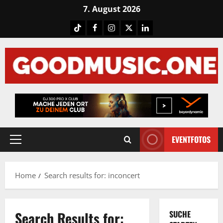
Skip
7. August 2026
to
Tiktok
Facebook
Instagram
X
LinkedIN
content
EVENTFOTOS
Primary
Menu
Home
Search results for: inconcert
Search Results for:
SUCHE