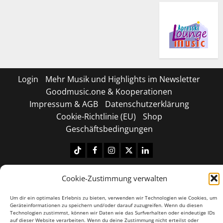
Login
Mehr Musik und Highlights im Newsletter
Goodmusic.one & Kooperationen
Impressum & AGB
Datenschutzerklärung
Cookie-Richtlinie (EU)
Shop
Geschäftsbedingungen
Tiktok
Facebook
Instagram
X
LinkedIN
Copyright © 2026 All rights reserved.
|
MoreNews
by
Cookie-Zustimmung verwalten
AF themes.
Um dir ein optimales Erlebnis zu bieten, verwenden wir Technologien wie Cookies, um
Geräteinformationen zu speichern und/oder darauf zuzugreifen. Wenn du diesen
Technologien zustimmst, können wir Daten wie das Surfverhalten oder eindeutige IDs
auf dieser Website verarbeiten. Wenn du deine Zustimmung nicht erteilst oder