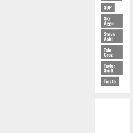
SDP
Ski
Aggu
Steve
Aoki
Taio
Cruz
Taylor
Swift
Tiesto