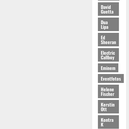
David
Guetta
Dua
Lipa
Ed
Sheeran
Electric
Callboy
Eminem
Eventfotos
Helene
Fischer
Kerstin
Ott
Kontra
K