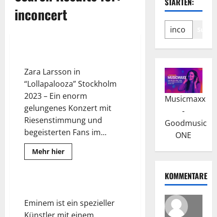
STARTEN:
inconcert
Suche
Zara Larsson – Live in Concert
Zara Larsson in
“Lollapalooza” Stockholm
2023 – Ein enorm
Musicmaxx
gelungenes Konzert mit
-
Riesenstimmung und
Goodmusic
begeisterten Fans im...
ONE
Read
Mehr hier
more
about
Zara
KOMMENTARE
Larsson
–
Eminem – Live in Concert
Live
in
Eminem ist ein spezieller
Concert
Künstler mit einem