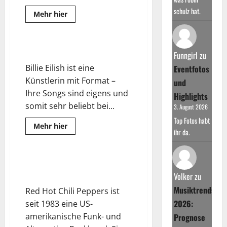
schulz hat.
Read
Mehr hier
more
about
Green
Day
–
Billie Eilish – Live in Concert
Funngirl
zu
Live
in
Billie Eilish ist eine
Eventfotos
Concert
Künstlerin mit Format –
und
Ihre Songs sind eigens und
Highlights
somit sehr beliebt bei...
3. August 2026
Top Fotos habt
Read
Mehr hier
ihr da.
more
about
Billie
Eilish
–
Red Hot Chili Peppers – Live in
Live
Concert
in
Volker
zu
Concert
Musiktrends
Red Hot Chili Peppers ist
2026:
seit 1983 eine US-
amerikanische Funk- und
Prognose