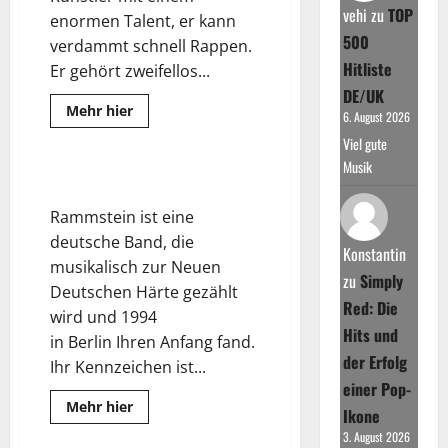
vehi
zu
TOP
enormen Talent, er kann
500
verdammt schnell Rappen.
Hitliste
Er gehört zweifellos...
DE/UK
Read
Mehr hier
6. August 2026
more
about
Viel gute
Eminem
–
Musik
Live
Rammstein – Live in Concert
in
Concert
Rammstein ist eine
deutsche Band, die
Konstantin
musikalisch zur Neuen
zu
Simply
Deutschen Härte gezählt
Red: Die
wird und 1994
Hits und
in Berlin Ihren Anfang fand.
der Erfolg
Ihr Kennzeichen ist...
einer Pop-
Read
Mehr hier
Ikone
more
about
3. August 2026
Rammstein