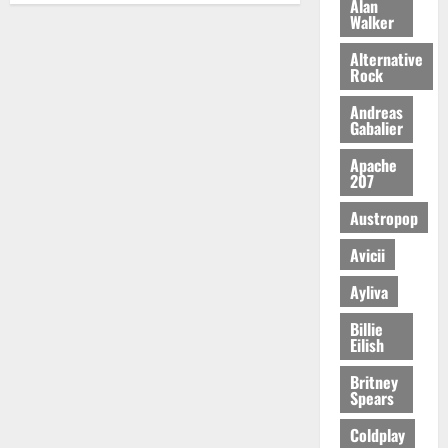
Alan
Walker
Beiträge
Alternative
Rock
Andreas
Gabalier
Apache
207
Austropop
Avicii
Ayliva
Billie
Eilish
Britney
Spears
Coldplay