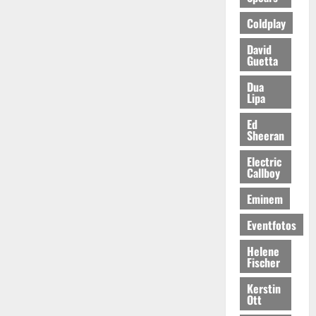
Coldplay
David
Guetta
Dua
Lipa
Ed
Sheeran
Electric
Callboy
Eminem
Eventfotos
Helene
Fischer
Kerstin
Ott