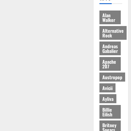
Alan
Walker
Alternative
Rock
Andreas
Gabalier
Apache
207
Austropop
Avicii
Ayliva
Billie
Eilish
Britney
Spears