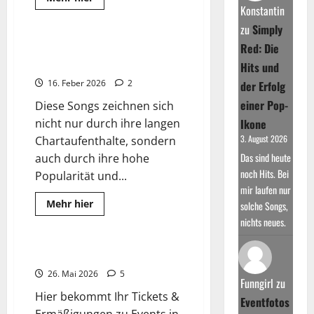
more
Konstantin
Wissenswertes
about
Greatest
zu
Simply
90’s
Top-
Red: Die
Die Musikcharts der Jahre 2020
Hits
– 2023
Hits und
16. Feber 2026
2
der Erfolg
einer Pop-
Diese Songs zeichnen sich
nicht nur durch ihre langen
Ikone
3. August 2026
Chartaufenthalte, sondern
Das sind heute
auch durch ihre hohe
noch Hits. Bei
Popularität und...
mir laufen nur
Read
Mehr hier
solche Songs,
more
2025
nichts neues.
about
Die
Musikcharts
der
Tickets & Ermäßigungen
Jahre
2020
26. Mai 2026
5
–
Funngirl
zu
2023
Hier bekommt Ihr Tickets &
Eventfotos
Ermäßigungen zu Events in