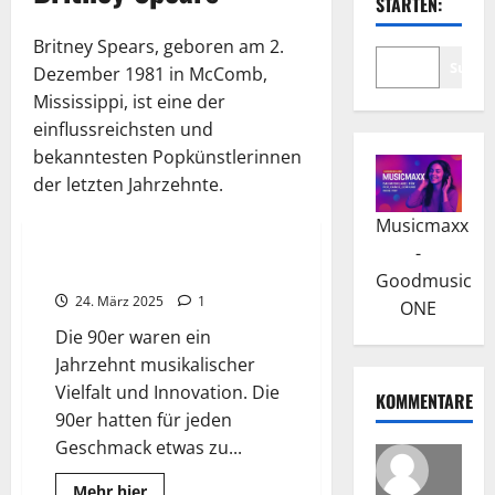
STARTEN:
Britney Spears, geboren am 2.
Suche
Dezember 1981 in McComb,
Mississippi, ist eine der
einflussreichsten und
bekanntesten Popkünstlerinnen
der letzten Jahrzehnte.
Best Of
Top-Hits 90er
Musicmaxx
-
Greatest 90’s Top-Hits
Goodmusic
24. März 2025
1
ONE
Die 90er waren ein
Jahrzehnt musikalischer
Vielfalt und Innovation. Die
KOMMENTARE
90er hatten für jeden
Geschmack etwas zu...
Read
Mehr hier