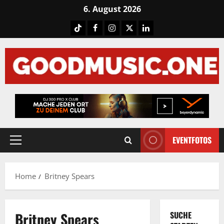
Skip
6. August 2026
to
Tiktok
Facebook
Instagram
X
LinkedIN
content
EVENTFOTOS
Primary
Menu
Home
Britney Spears
Britney Spears
SUCHE