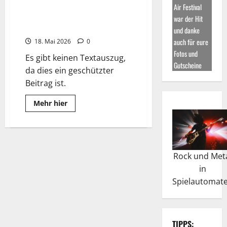
Top-Hits DeluXe
about
Air Festival
Britney
war der Hit
Spears:
Karriere
Geschützt: GoodMusic ONE+
und danke
und
Leben
auch für eure
18. Mai 2026
0
Fotos und
Es gibt keinen Textauszug,
Gutscheine
da dies ein geschützter
Beitrag ist.
Read
Mehr hier
more
about
Geschützt:
GoodMusic
ONE+
Rock und Met
in
Spielautomat
TIPPS: