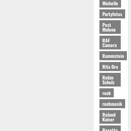
Michelle
Partyfotos
Post
Malone
RAF
Camora
Rammstein
Rita Ora
Robin
Schulz
rock
rockmusik
Roland
Kaiser
Roxette