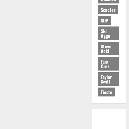
Scooter
SDP
Ski
Aggu
Steve
Aoki
Taio
Cruz
Taylor
Swift
Tiesto