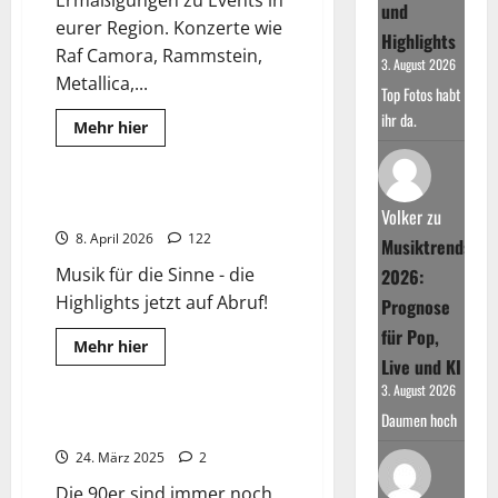
und
eurer Region. Konzerte wie
Highlights
Raf Camora, Rammstein,
3. August 2026
Metallica,...
Top Fotos habt
ihr da.
Read
Mehr hier
more
Top-Hits Charts
about
Tickets
&
Ermäßigungen
TOP 500 Hitliste DE/UK
Volker
zu
8. April 2026
122
Musiktrends
Musik für die Sinne - die
2026:
Highlights jetzt auf Abruf!
Prognose
für Pop,
Read
Mehr hier
more
Live und KI
Best Of
Top-Hits 90er
about
3. August 2026
TOP
500
Daumen hoch
Hitliste
Greatest 90’s Dance Hits
DE/UK
24. März 2025
2
Die 90er sind immer noch