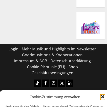
Login
Mehr Musik und Highlights im Newsletter
Goodmusic.one & Kooperationen
Impressum & AGB
Datenschutzerklärung
Cookie-Richtlinie (EU)
Shop
Geschäftsbedingungen
Tiktok
Facebook
Instagram
X
LinkedIN
Copyright © 2026 All rights reserved.
|
MoreNews
by
Cookie-Zustimmung verwalten
AF themes.
Um dir ein optimales Erlebnis zu bieten, verwenden wir Technologien wie Cookies, um