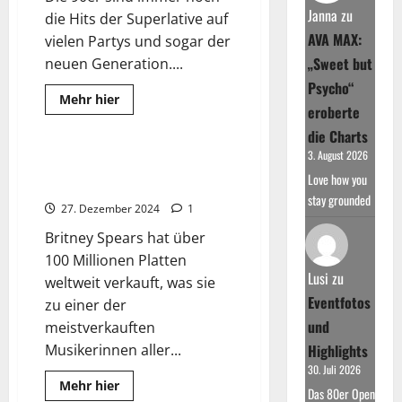
Janna
zu
die Hits der Superlative auf
AVA MAX:
vielen Partys und sogar der
„Sweet but
neuen Generation....
Psycho“
Read
Mehr hier
eroberte
more
Wissenswertes
about
die Charts
Greatest
90’s
3. August 2026
Dance
Britney Spears: Karriere und
Hits
Love how you
Leben
stay grounded
27. Dezember 2024
1
Britney Spears hat über
100 Millionen Platten
Lusi
zu
weltweit verkauft, was sie
Eventfotos
zu einer der
und
meistverkauften
Musikerinnen aller...
Highlights
30. Juli 2026
Read
Mehr hier
Das 80er Open
more