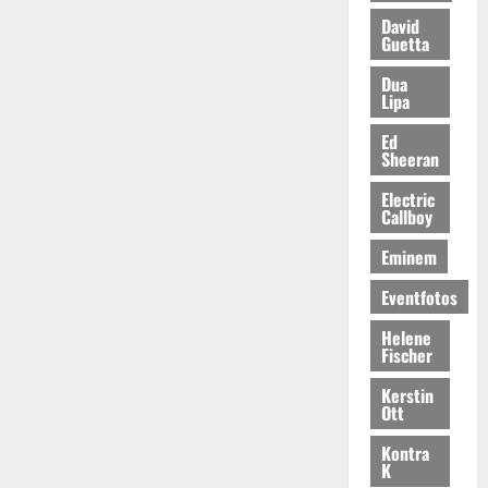
David
Guetta
Dua
Lipa
Ed
Sheeran
Electric
Callboy
Eminem
Eventfotos
Helene
Fischer
Kerstin
Ott
Kontra
K