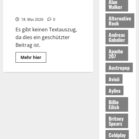
Alan
Taylor
Swift:
Walker
Kommerzieller
Geschützt: GoodMusic ONE+
Erfolg
Alternative
und
18. Mai 2026
0
Rock
Kritikerlob
Es gibt keinen Textauszug,
Andreas
da dies ein geschützter
Gabalier
Beitrag ist.
Apache
207
Read
Mehr hier
more
about
Austropop
Geschützt:
GoodMusic
Avicii
ONE+
Ayliva
Billie
Eilish
Britney
Spears
Coldplay