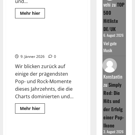
und...
vehi
zu
TOP
500
2025
Best Of
Read
Mehr hier
more
Wissenswertes
Hitliste
about
Die
DE/UK
meistgestreamten
Künstler
Ein Jahrzehnt der Hymnen: Die
6. August 2026
aller
genialsten Pop- & Rock-Songs
Zeiten
Viel gute
ever
Musik
9. Jänner 2026
0
Wir blicken zurück auf
einige der prägendsten
Konstantin
Pop- und Rock-Momente
zu
Simply
dieses Jahrzehnts, die die
Red: Die
Charts dominierten und...
Hits und
Read
Mehr hier
der Erfolg
more
2025
Wissenswertes
about
einer Pop-
Ein
Ikone
Jahrzehnt
der
Die größten Hits 2025: Der
3. August 2026
Hymnen: