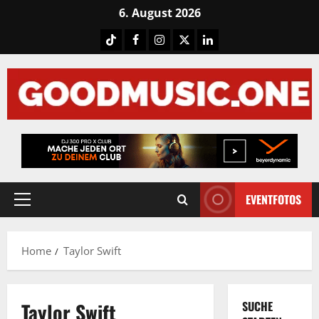
Skip
6. August 2026
to
Tiktok
Facebook
Instagram
X
LinkedIN
content
EVENTFOTOS
Primary
Menu
Home
Taylor Swift
Taylor Swift
SUCHE