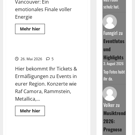
Vancouver: Ein
schulz hat.
emotionales Finale voller
Energie
Read
Mehr hier
Funngirl
zu
more
2025
about
Eventfotos
Taylor
Swift
und
beendet
Tickets & Ermäßigungen
ihre
Highlights
erfolgreiche
26. Mai 2026
5
“Eras”-
3. August 2026
Tour
Hier bekommt Ihr Tickets &
in
Top Fotos habt
Vancouver
Ermäßigungen zu Events in
ihr da.
eurer Region. Konzerte wie
Raf Camora, Rammstein,
Metallica,...
Volker
zu
Read
Mehr hier
Musiktrends
more
Top-Hits Charts
about
2026:
Tickets
&
Prognose
Ermäßigungen
TOP 500 Hitliste DE/UK