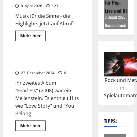
für Pop,
8. April 2026
123
Live und KI
Musik für die Sinne - die
3. August 2026
Highlights jetzt auf Abruf!
Daumen hoch
Read
Mehr hier
more
Wissenswertes
about
TOP
500
Hitliste
Taylor Swift: Kommerzieller
DE/UK
Erfolg und Kritikerlob
27. Dezember 2024
6
Rock und Met
Ihr zweites Album
in
"Fearless" (2008) war ein
Spielautomat
Meilenstein. Es enthielt Hits
wie "Love Story" und "You
Belong...
TIPPS:
Read
Mehr hier
more
Top-Hits DeluXe
about