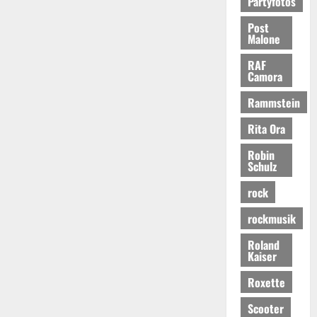
Partyfotos
Post
Malone
RAF
Camora
Rammstein
Rita Ora
Robin
Schulz
rock
rockmusik
Roland
Kaiser
Roxette
Scooter