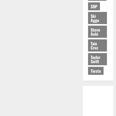
SDP
Ski
Aggu
Steve
Aoki
Taio
Cruz
Taylor
Swift
Tiesto