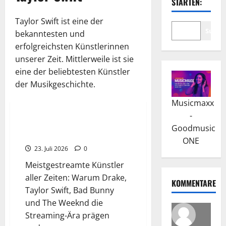
STARTEN:
Taylor Swift ist eine der
Suche
bekanntesten und
erfolgreichsten Künstlerinnen
unserer Zeit. Mittlerweile ist sie
eine der beliebtesten Künstler
der Musikgeschichte.
Wissenswertes
Musicmaxx
-
Die meistgestreamten Künstler
Goodmusic
aller Zeiten
ONE
23. Juli 2026
0
Meistgestreamte Künstler
aller Zeiten: Warum Drake,
KOMMENTARE
Taylor Swift, Bad Bunny
und The Weeknd die
Streaming-Ära prägen