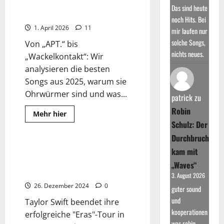
ultimative Jahresrückblick der
Die
Das sind heute
genialsten
Charts
Pop-
noch Hits. Bei
&
1. April 2026
11
mir laufen nur
Rock-
Songs
solche Songs,
Von „APT.“ bis
ever
nichts neues.
„Wackelkontakt“: Wir
analysieren die besten
Songs aus 2025, warum sie
Ohrwürmer sind und was...
patrick
zu
Robin
Read
Mehr hier
more
Schulz: Der
Wissenswertes
about
Die
Durchbruch
größten
Hits
Taylor Swift beendet ihre
kam mit
2025:
erfolgreiche “Eras”-Tour in
Der
„Waves“
ultimative
Vancouver
3. August 2026
Jahresrückblick
der
26. Dezember 2024
0
guter sound
Charts
und
Taylor Swift beendet ihre
kooperationen
erfolgreiche "Eras"-Tour in
was robin