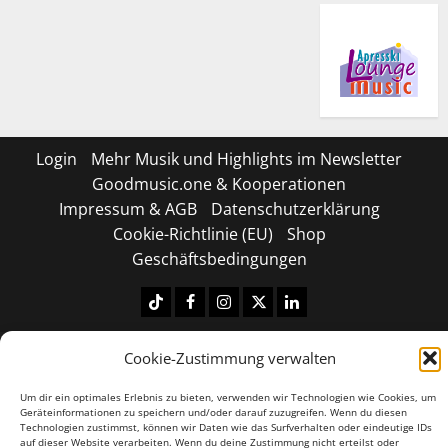
Login
Mehr Musik und Highlights im Newsletter
Goodmusic.one & Kooperationen
Impressum & AGB
Datenschutzerklärung
Cookie-Richtlinie (EU)
Shop
Geschäftsbedingungen
Tiktok
Facebook
Instagram
X
LinkedIN
Copyright © 2026 All rights reserved.
|
MoreNews
by
Cookie-Zustimmung verwalten
AF themes.
Um dir ein optimales Erlebnis zu bieten, verwenden wir Technologien wie Cookies, um
Geräteinformationen zu speichern und/oder darauf zuzugreifen. Wenn du diesen
Technologien zustimmst, können wir Daten wie das Surfverhalten oder eindeutige IDs
auf dieser Website verarbeiten. Wenn du deine Zustimmung nicht erteilst oder