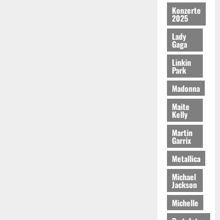
Konzerte
2025
Lady
Gaga
Linkin
Park
Madonna
Maite
Kelly
Martin
Garrix
Metallica
Michael
Jackson
Michelle