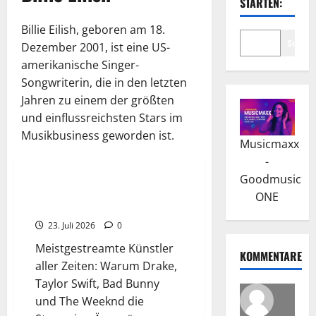
STARTEN:
Billie Eilish, geboren am 18.
Suche
Dezember 2001, ist eine US-
amerikanische Singer-
Songwriterin, die in den letzten
Jahren zu einem der größten
und einflussreichsten Stars im
Musikbusiness geworden ist.
Musicmaxx
Wissenswertes
-
Goodmusic
Die meistgestreamten Künstler
ONE
aller Zeiten
23. Juli 2026
0
Meistgestreamte Künstler
KOMMENTARE
aller Zeiten: Warum Drake,
Taylor Swift, Bad Bunny
und The Weeknd die