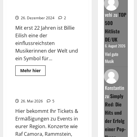
der
Billie Eilish Tour 2025: HIT ME
Hymnen:
HARD AND SOFT
Die
vehi
zu
TOP
genialsten
26. Dezember 2024
2
Pop-
500
&
Mit erst 22 Jahren ist Billie
Rock-
Hitliste
Songs
Eilish eine der
ever
DE/UK
einflussreichsten
6. August 2026
Musikerinnen der Welt und
Viel gute
ein Symbol für...
Musik
Read
Mehr hier
more
2025
about
Billie
Konstantin
Eilish
Tour
Tickets & Ermäßigungen
zu
Simply
2025:
HIT
26. Mai 2026
5
Red: Die
ME
HARD
Hier bekommt Ihr Tickets &
Hits und
AND
SOFT
Ermäßigungen zu Events in
der Erfolg
eurer Region. Konzerte wie
einer Pop-
Raf Camora, Rammstein,