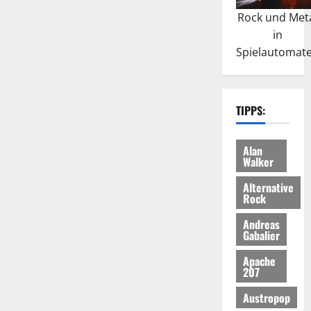
Rock und Met
in
Spielautomat
TIPPS:
Alan
Walker
Alternative
Rock
Andreas
Gabalier
Apache
207
Austropop