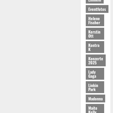
Eventfotos
Helene
Fischer
Kerstin
Ott
Kontra
K
Konzerte
2025
Lady
Gaga
Linkin
Park
Madonna
Maite
Kelly