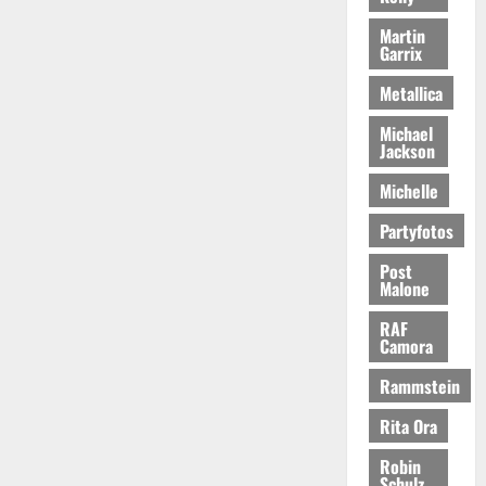
Martin
Garrix
Metallica
Michael
Jackson
Michelle
Partyfotos
Post
Malone
RAF
Camora
Rammstein
Rita Ora
Robin
Schulz