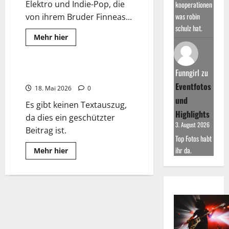
Elektro und Indie-Pop, die
kooperationen
was robin
von ihrem Bruder Finneas...
schulz hat.
Read
Mehr hier
more
Top-Hits DeluXe
about
Billie
Eilish:
Funngirl
zu
Jüngste
Geschützt: GoodMusic ONE+
Künstlerin
Eventfotos
mit
18. Mai 2026
0
100
und
Mio
Es gibt keinen Textauszug,
Streams
Highlights
da dies ein geschützter
3. August 2026
Beitrag ist.
Top Fotos habt
ihr da.
Read
Mehr hier
more
about
Geschützt:
GoodMusic
ONE+