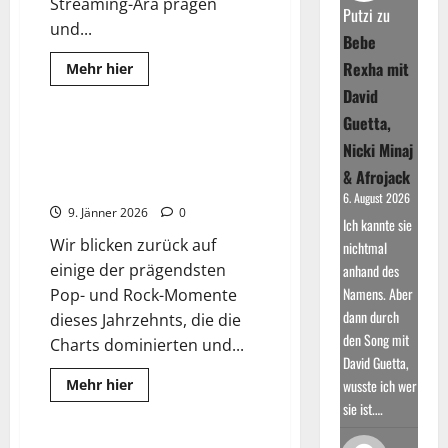
Streaming-Ära prägen
Putzi
zu
und...
Bebe
2025
Best Of
Rexha mit
Read
Mehr hier
more
Wissenswertes
David
about
Die
Guetta,
meistgestreamten
Künstler
Ein Jahrzehnt der Hymnen: Die
Nicki Minaj
aller
genialsten Pop- & Rock-Songs
Zeiten
& Afrojack
ever
6. August 2026
9. Jänner 2026
0
Ich kannte sie
Wir blicken zurück auf
nichtmal
einige der prägendsten
anhand des
Namens. Aber
Pop- und Rock-Momente
dann durch
dieses Jahrzehnts, die die
den Song mit
Charts dominierten und...
David Guetta,
Read
Mehr hier
wusste ich wer
more
2025
Wissenswertes
sie ist.…
about
Ein
Jahrzehnt