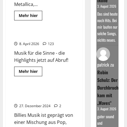
Ikone
Metallica,...
3. August 2026
Das sind heute
Read
Mehr hier
more
noch Hits. Bei
Top-Hits Charts
about
mir laufen nur
Tickets
&
solche Songs,
Ermäßigungen
TOP 500 Hitliste DE/UK
nichts neues.
8. April 2026
123
Musik für die Sinne - die
Highlights jetzt auf Abruf!
patrick
zu
Read
Mehr hier
Robin
more
Wissenswertes
about
Schulz: Der
TOP
500
Durchbruch
Hitliste
Billie Eilish: Jüngste Künstlerin
kam mit
DE/UK
mit 100 Mio Streams
„Waves“
27. Dezember 2024
2
3. August 2026
Billies Musik ist geprägt von
guter sound
einer Mischung aus Pop,
und