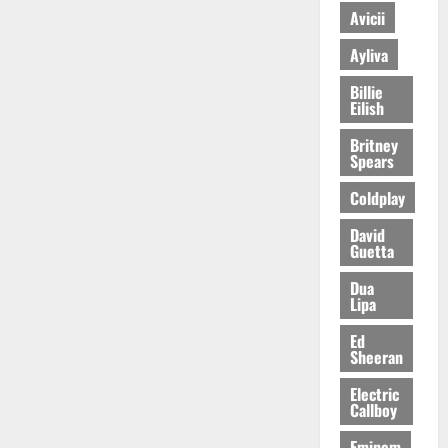
Avicii
Ayliva
Billie
Eilish
Britney
Spears
Coldplay
David
Guetta
Dua
Lipa
Ed
Sheeran
Electric
Callboy
Eminem