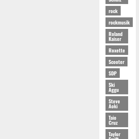
rock
rockmusik
Roland
Kaiser
Roxette
Scooter
SDP
Ski
Aggu
Steve
Aoki
Taio
Cruz
Taylor
Swift