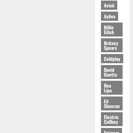
Avicii
Ayliva
Billie
Eilish
Britney
Spears
Coldplay
David
Guetta
Dua
Lipa
Ed
Sheeran
Electric
Callboy
Eminem