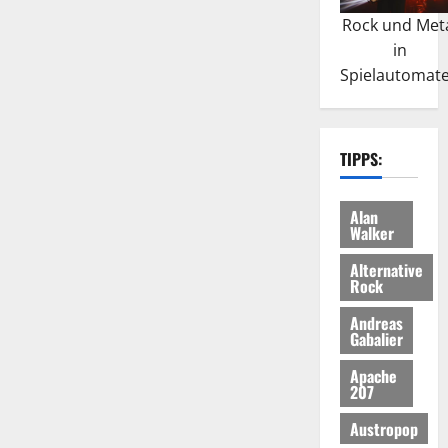
Rock und Met
in
Spielautomat
TIPPS:
Alan
Walker
Alternative
Rock
Andreas
Gabalier
Apache
207
Austropop