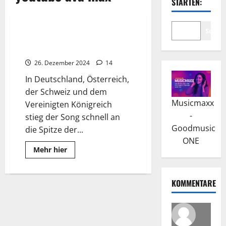
STARTEN:
Wissenswertes
Suche
AVA MAX: „Sweet but Psycho“
eroberte die Charts
26. Dezember 2024
14
In Deutschland, Österreich,
der Schweiz und dem
Musicmaxx
Vereinigten Königreich
-
stieg der Song schnell an
Goodmusic
die Spitze der...
ONE
Read
Mehr hier
more
about
AVA
MAX:
KOMMENTARE
„Sweet
but
Psycho“
eroberte
die
Charts