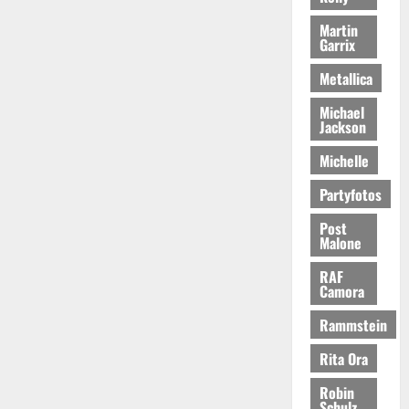
Martin
Garrix
Metallica
Michael
Jackson
Michelle
Partyfotos
Post
Malone
RAF
Camora
Rammstein
Rita Ora
Robin
Schulz