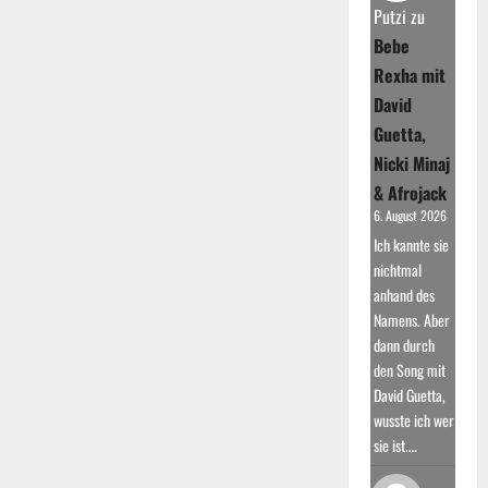
Putzi
zu
Bebe
Rexha mit
David
Guetta,
Nicki Minaj
& Afrojack
6. August 2026
Ich kannte sie
nichtmal
anhand des
Namens. Aber
dann durch
den Song mit
David Guetta,
wusste ich wer
sie ist.…