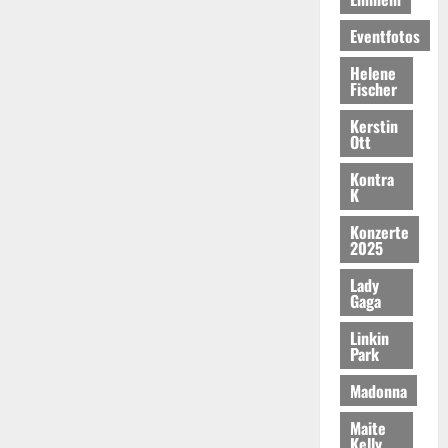
Eventfotos
Helene
Fischer
Kerstin
Ott
Kontra
K
Konzerte
2025
Lady
Gaga
Linkin
Park
Madonna
Maite
Kelly