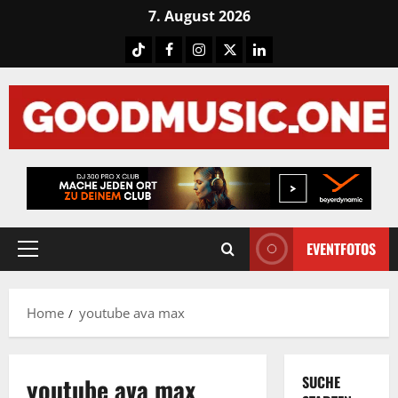
Skip
7. August 2026
to
Tiktok
Facebook
Instagram
X
LinkedIN
content
EVENTFOTOS
Primary
Menu
Home
youtube ava max
youtube ava max
SUCHE