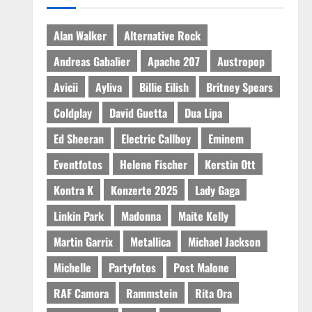
Alan Walker
Alternative Rock
Andreas Gabalier
Apache 207
Austropop
Avicii
Ayliva
Billie Eilish
Britney Spears
Coldplay
David Guetta
Dua Lipa
Ed Sheeran
Electric Callboy
Eminem
Eventfotos
Helene Fischer
Kerstin Ott
Kontra K
Konzerte 2025
Lady Gaga
Linkin Park
Madonna
Maite Kelly
Martin Garrix
Metallica
Michael Jackson
Michelle
Partyfotos
Post Malone
RAF Camora
Rammstein
Rita Ora