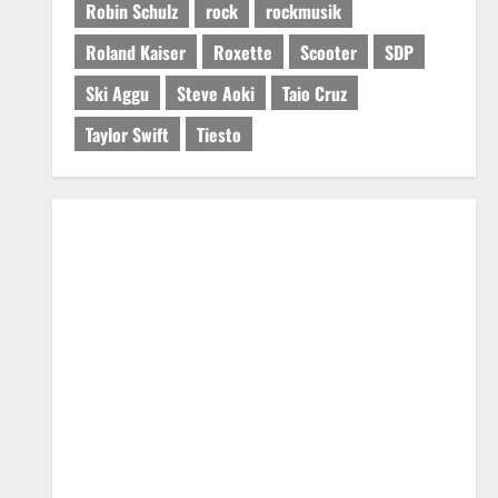
Robin Schulz
rock
rockmusik
Roland Kaiser
Roxette
Scooter
SDP
Ski Aggu
Steve Aoki
Taio Cruz
Taylor Swift
Tiesto