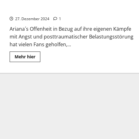
Ariana Grande: Durchbruch mit “Victorious”
27. Dezember 2024
1
Ariana´s Offenheit in Bezug auf ihre eigenen Kämpfe
mit Angst und posttraumatischer Belastungsstörung
hat vielen Fans geholfen,...
Read
Mehr hier
more
about
Ariana
Grande:
Durchbruch
mit
“Victorious”