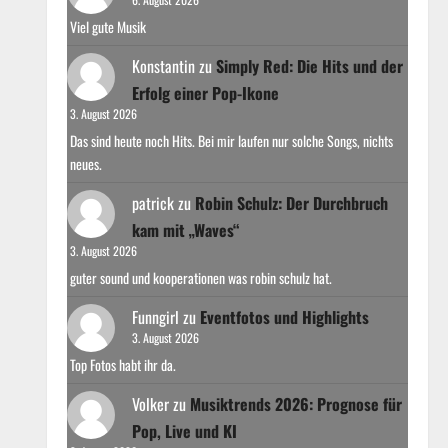
Viel gute Musik
Konstantin
zu
Simply Red: Die Hits und der
Erfolg einer Pop-Ikone
3. August 2026
Das sind heute noch Hits. Bei mir laufen nur solche Songs, nichts
neues.
patrick
zu
Robin Schulz: Der Durchbruch
kam mit „Waves“
3. August 2026
guter sound und kooperationen was robin schulz hat.
Funngirl
zu
Eventfotos und Highlights
3. August 2026
Top Fotos habt ihr da.
Volker
zu
Musiktrends 2026: Prognose für
Pop, Live und KI