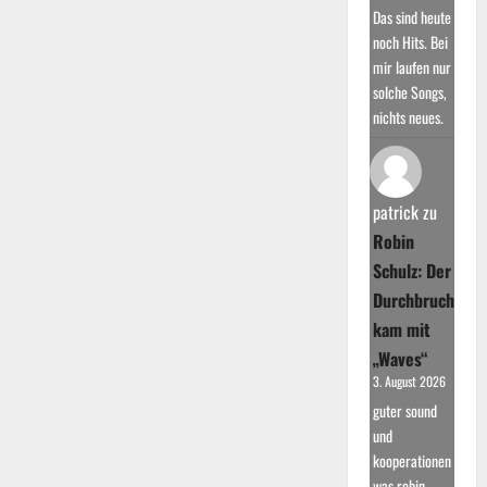
Das sind heute
noch Hits. Bei
mir laufen nur
solche Songs,
nichts neues.
patrick
zu
Robin
Schulz: Der
Durchbruch
kam mit
„Waves“
3. August 2026
guter sound
und
kooperationen
was robin