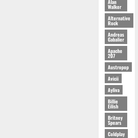
Alan
Walker
Alternative
Rock
Andreas
Gabalier
Apache
207
Austropop
Avicii
Ayliva
Billie
Eilish
Britney
Spears
Coldplay