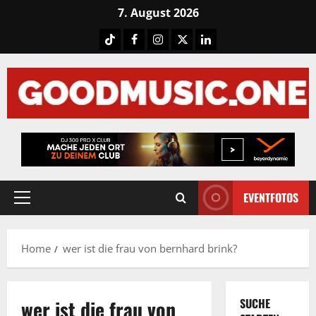
Skip
7. August 2026
to
Tiktok
Facebook
Instagram
X
LinkedIN
content
EVENTFOTOS
Primary
Menu
Home
wer ist die frau von bernhard brink?
wer ist die frau von
SUCHE