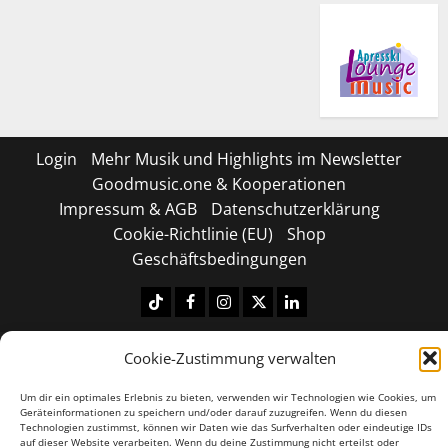
Login
Mehr Musik und Highlights im Newsletter
Goodmusic.one & Kooperationen
Impressum & AGB
Datenschutzerklärung
Cookie-Richtlinie (EU)
Shop
Geschäftsbedingungen
Tiktok
Facebook
Instagram
X
LinkedIN
Copyright © 2026 All rights reserved.
|
MoreNews
by
Cookie-Zustimmung verwalten
AF themes.
Um dir ein optimales Erlebnis zu bieten, verwenden wir Technologien wie Cookies, um
Geräteinformationen zu speichern und/oder darauf zuzugreifen. Wenn du diesen
Technologien zustimmst, können wir Daten wie das Surfverhalten oder eindeutige IDs
auf dieser Website verarbeiten. Wenn du deine Zustimmung nicht erteilst oder