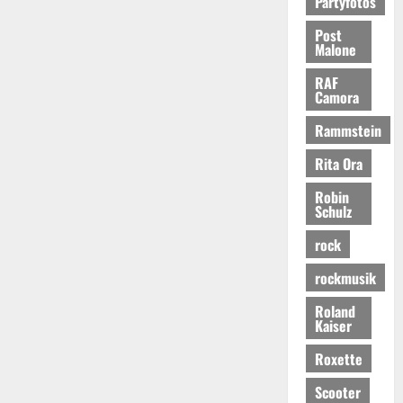
Partyfotos
Post
Malone
RAF
Camora
Rammstein
Rita Ora
Robin
Schulz
rock
rockmusik
Roland
Kaiser
Roxette
Scooter