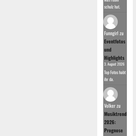
schulz hat.
Funngirl
zu
Eventfotos
und
Highlights
3. August 2026
Top Fotos habt
ihr da.
Volker
zu
Musiktrends
2026:
Prognose