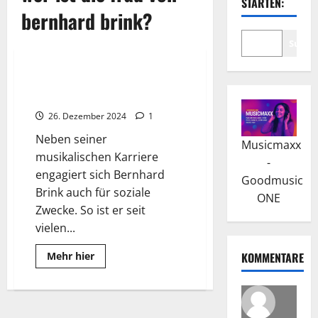
STARTEN:
bernhard brink?
Suche
Wissenswertes
Bernhard Brink: Der
Schlagerstar und Moderator
26. Dezember 2024
1
Neben seiner
Musicmaxx
musikalischen Karriere
-
engagiert sich Bernhard
Goodmusic
Brink auch für soziale
ONE
Zwecke. So ist er seit
vielen...
Read
Mehr hier
KOMMENTARE
more
about
Bernhard
Brink:
Der
Schlagerstar