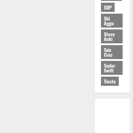
SDP
Ski
Aggu
Steve
Aoki
Taio
Cruz
Taylor
Swift
Tiesto