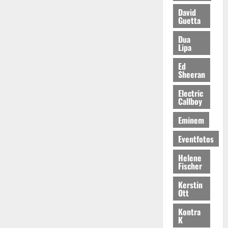
David
Guetta
Dua
Lipa
Ed
Sheeran
Electric
Callboy
Eminem
Eventfotos
Helene
Fischer
Kerstin
Ott
Kontra
K