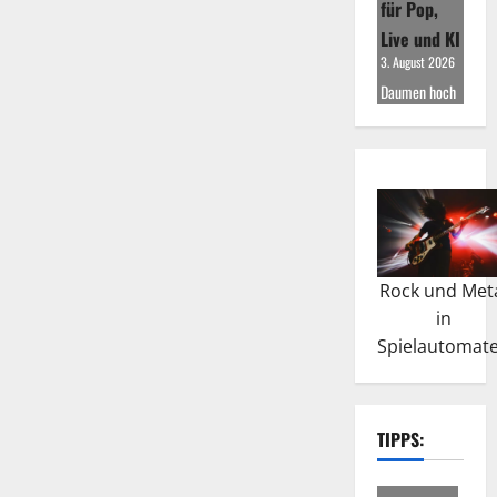
für Pop,
Live und KI
3. August 2026
Daumen hoch
Rock und Met
in
Spielautomat
TIPPS: