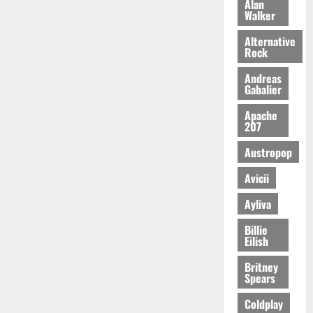
Alan
Walker
Alternative
Rock
Andreas
Gabalier
Apache
207
Austropop
Avicii
Ayliva
Billie
Eilish
Britney
Spears
Coldplay