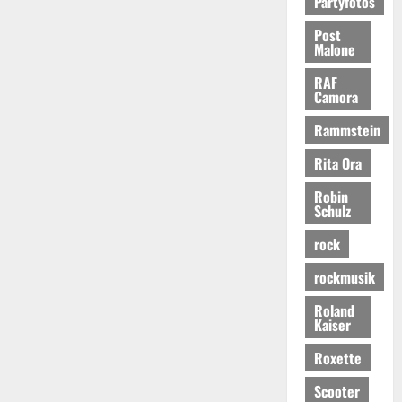
Partyfotos
Post
Malone
RAF
Camora
Rammstein
Rita Ora
Robin
Schulz
rock
rockmusik
Roland
Kaiser
Roxette
Scooter