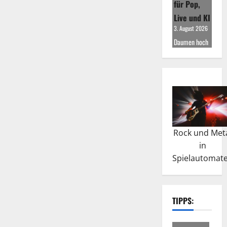
für Pop,
Live und KI
3. August 2026
Daumen hoch
Rock und Met
in
Spielautomat
TIPPS: