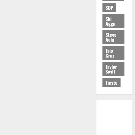
SDP
Ski
Aggu
Steve
Aoki
Taio
Cruz
Taylor
Swift
Tiesto