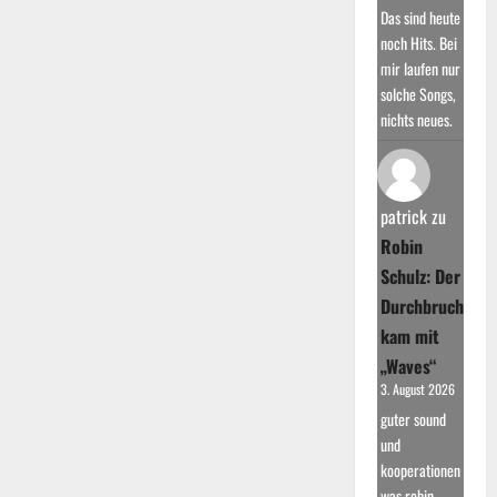
Das sind heute
noch Hits. Bei
mir laufen nur
solche Songs,
nichts neues.
patrick
zu
Robin
Schulz: Der
Durchbruch
kam mit
„Waves“
3. August 2026
guter sound
und
kooperationen
was robin