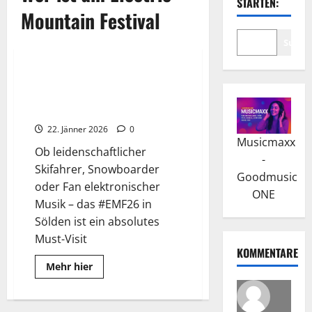
STARTEN:
Mountain Festival
Suche
2026
Wissenswertes
Electric Mountain Festival 2026
– Mit Timmy Trumpet, Lost
Frequencies und mehr
22. Jänner 2026
0
Musicmaxx
Ob leidenschaftlicher
-
Skifahrer, Snowboarder
Goodmusic
oder Fan elektronischer
ONE
Musik – das #EMF26 in
Sölden ist ein absolutes
Must-Visit
KOMMENTARE
Read
Mehr hier
more
about
Electric
Mountain