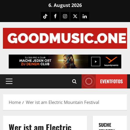
Skip
6. August 2026
to
Tiktok
Facebook
Instagram
X
LinkedIN
content
EVENTFOTOS
Primary
Menu
Home
Wer ist am Electric Mountain Festival
Wer ist am Electric
SUCHE