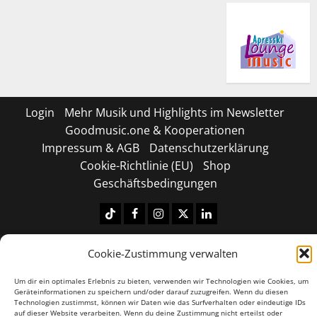
Login
Mehr Musik und Highlights im Newsletter
Goodmusic.one & Kooperationen
Impressum & AGB
Datenschutzerklärung
Cookie-Richtlinie (EU)
Shop
Geschäftsbedingungen
Tiktok
Facebook
Instagram
X
LinkedIN
Copyright © 2026 All rights reserved.
|
MoreNews
by
Cookie-Zustimmung verwalten
AF themes.
Um dir ein optimales Erlebnis zu bieten, verwenden wir Technologien wie Cookies, um
Geräteinformationen zu speichern und/oder darauf zuzugreifen. Wenn du diesen
Technologien zustimmst, können wir Daten wie das Surfverhalten oder eindeutige IDs
auf dieser Website verarbeiten. Wenn du deine Zustimmung nicht erteilst oder