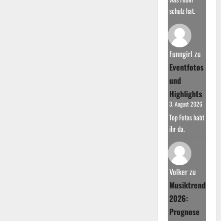
schulz hat.
Funngirl
zu
Eventfotos
und
Highlights
3. August 2026
Top Fotos habt
ihr da.
Volker
zu
Musiktrends
2026:
Prognose