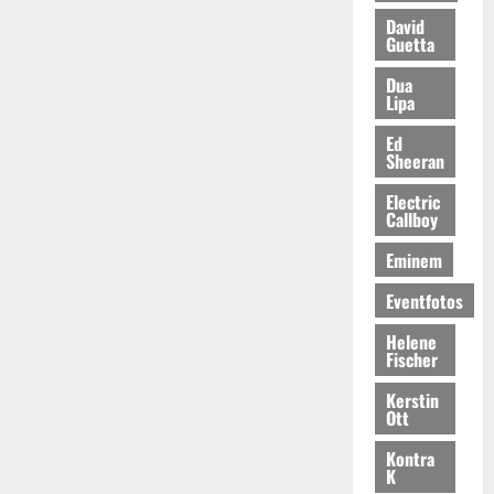
David
Guetta
Dua
Lipa
Ed
Sheeran
Electric
Callboy
Eminem
Eventfotos
Helene
Fischer
Kerstin
Ott
Kontra
K