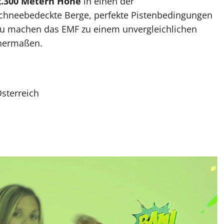
2.300 Metern Höhe
in einen der
Schneebedeckte Berge, perfekte Pistenbedingungen
au machen das EMF zu einem unvergleichlichen
chermaßen.
Österreich