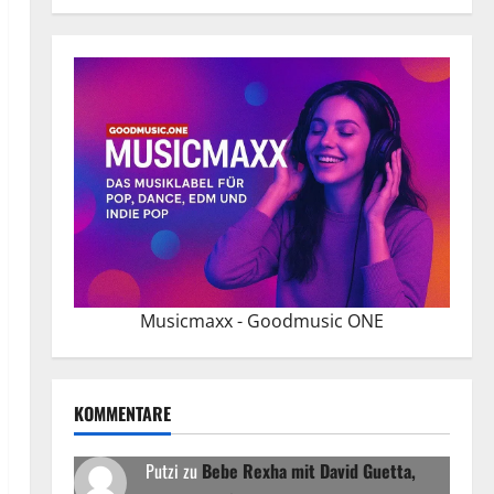
Musicmaxx - Goodmusic ONE
KOMMENTARE
Putzi
zu
Bebe Rexha mit David Guetta,