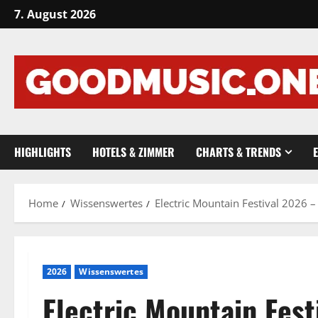
Skip
7. August 2026
to
content
HIGHLIGHTS
HOTELS & ZIMMER
CHARTS & TRENDS
Home
Wissenswertes
Electric Mountain Festival 2026
2026
Wissenswertes
Electric Mountain Fes