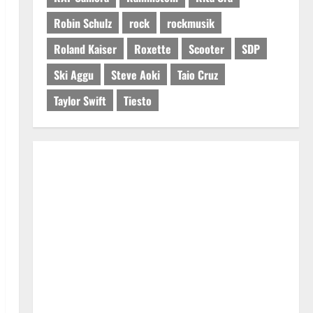
Robin Schulz
rock
rockmusik
Roland Kaiser
Roxette
Scooter
SDP
Ski Aggu
Steve Aoki
Taio Cruz
Taylor Swift
Tiesto