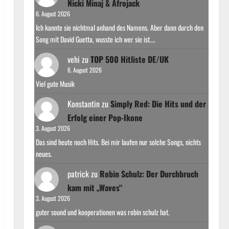
Nicki Minaj & Afrojack
6. August 2026
Ich kannte sie nichtmal anhand des Namens. Aber dann durch den
Song mit David Guetta, wusste ich wer sie ist.…
vehi
zu
TOP 500 Hitliste DE/UK
6. August 2026
Viel gute Musik
Konstantin
zu
Simply Red: Die Hits und der
Erfolg einer Pop-Ikone
3. August 2026
Das sind heute noch Hits. Bei mir laufen nur solche Songs, nichts
neues.
patrick
zu
Robin Schulz: Der Durchbruch
kam mit „Waves“
3. August 2026
guter sound und kooperationen was robin schulz hat.