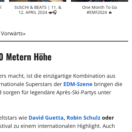
l
SUSCHI & BEATS | 11. &
One Month To Go
12. APRIL 2024 🍣🎧
#EMF2024 🔥
Vorwärts
»
00 Metern Höhe
rs macht, ist die einzigartige Kombination aus
ernationale Superstars der
EDM-Szene
bringen die
sorgen für legendäre Après-Ski-Partys unter
ltstars wie
David Guetta
,
Robin Schulz
oder
ival zu einem internationalen Highlight. Auch