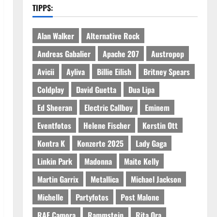
TIPPS:
Alan Walker
Alternative Rock
Andreas Gabalier
Apache 207
Austropop
Avicii
Ayliva
Billie Eilish
Britney Spears
Coldplay
David Guetta
Dua Lipa
Ed Sheeran
Electric Callboy
Eminem
Eventfotos
Helene Fischer
Kerstin Ott
Kontra K
Konzerte 2025
Lady Gaga
Linkin Park
Madonna
Maite Kelly
Martin Garrix
Metallica
Michael Jackson
Michelle
Partyfotos
Post Malone
RAF Camora
Rammstein
Rita Ora