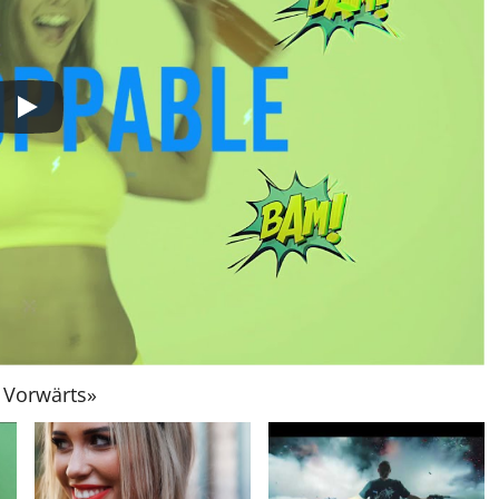
Vorwärts
»