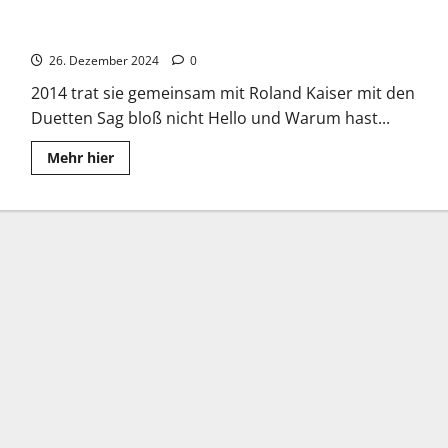
Maite Kelly: Karriere mit der Kelly Family
26. Dezember 2024
0
2014 trat sie gemeinsam mit Roland Kaiser mit den
Duetten Sag bloß nicht Hello und Warum hast...
Read
Mehr hier
more
about
Maite
Kelly:
Karriere
mit
der
Kelly
Family