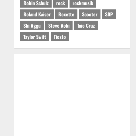
Robin Schulz
rock
rockmusik
Roland Kaiser
Roxette
Scooter
SDP
Ski Aggu
Steve Aoki
Taio Cruz
Taylor Swift
Tiesto