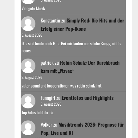
Viel gute Musik
Konstantin
zu
Simply Red: Die Hits und der
Erfolg einer Pop-Ikone
3. August 2026
Das sind heute noch Hits. Bei mir laufen nur solche Songs, nichts
neues.
patrick
zu
Robin Schulz: Der Durchbruch
kam mit „Waves“
3. August 2026
guter sound und kooperationen was robin schulz hat.
Funngirl
zu
Eventfotos und Highlights
3. August 2026
Top Fotos habt ihr da.
Volker
zu
Musiktrends 2026: Prognose für
Pop, Live und KI