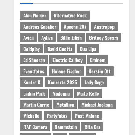
Alan Walker
Alternative Rock
Andreas Gabalier
Apache 207
Austropop
Avicii
Ayliva
Billie Eilish
Britney Spears
Coldplay
David Guetta
Dua Lipa
Ed Sheeran
Electric Callboy
Eminem
Eventfotos
Helene Fischer
Kerstin Ott
Kontra K
Konzerte 2025
Lady Gaga
Linkin Park
Madonna
Maite Kelly
Martin Garrix
Metallica
Michael Jackson
Michelle
Partyfotos
Post Malone
RAF Camora
Rammstein
Rita Ora