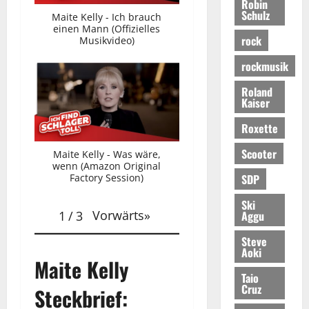
Robin
Schulz
Maite Kelly - Ich brauch
einen Mann (Offizielles
rock
Musikvideo)
rockmusik
Roland
Kaiser
Roxette
Scooter
Maite Kelly - Was wäre,
wenn (Amazon Original
SDP
Factory Session)
Ski
Vorwärts
»
Aggu
1
/
3
Steve
Aoki
Maite Kelly
Taio
Cruz
Steckbrief: