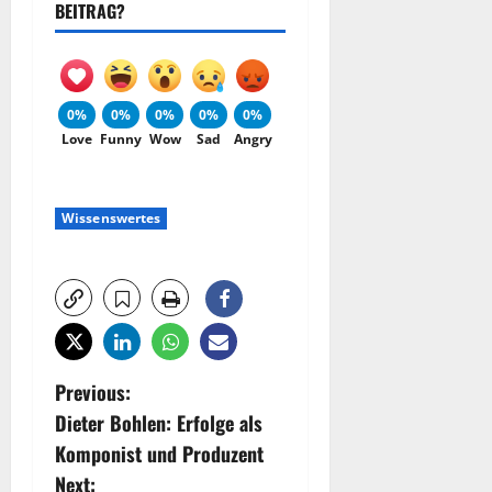
BEITRAG?
0%
0%
0%
0%
0%
Love
Funny
Wow
Sad
Angry
Wissenswertes
P
Previous:
Dieter Bohlen: Erfolge als
o
Komponist und Produzent
s
Next: