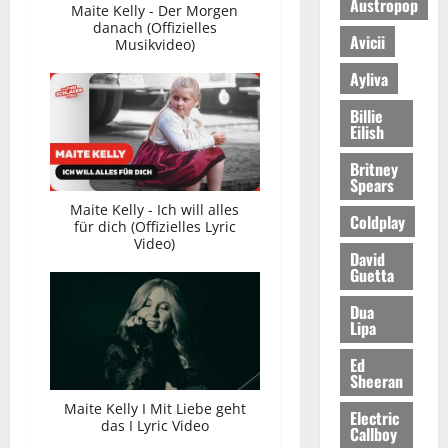
Austropop
Maite Kelly - Der Morgen
danach (Offizielles
Avicii
Musikvideo)
Ayliva
Billie
Eilish
Britney
Spears
Maite Kelly - Ich will alles
Coldplay
für dich (Offizielles Lyric
Video)
David
Guetta
Dua
Lipa
Ed
Sheeran
Maite Kelly I Mit Liebe geht
Electric
das I Lyric Video
Callboy