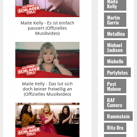
Maite
Kelly
Martin
Garrix
Maite Kelly - Es ist einfach
passiert (Offizielles
Metallica
Musikvideo)
Michael
Jackson
Michelle
Partyfotos
Post
Maite Kelly - Das tut sich
Malone
doch keiner freiwillig an
(Offizielles Musikvideo)
RAF
Camora
Rammstein
Rita Ora