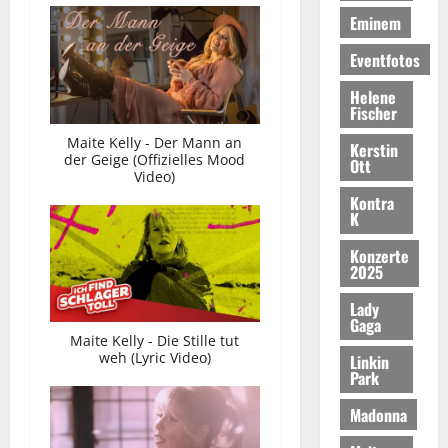
Eminem
Eventfotos
Helene
Fischer
Maite Kelly - Der Mann an
Kerstin
der Geige (Offizielles Mood
Ott
Video)
Kontra
K
Konzerte
2025
Lady
Gaga
Maite Kelly - Die Stille tut
weh (Lyric Video)
Linkin
Park
Madonna