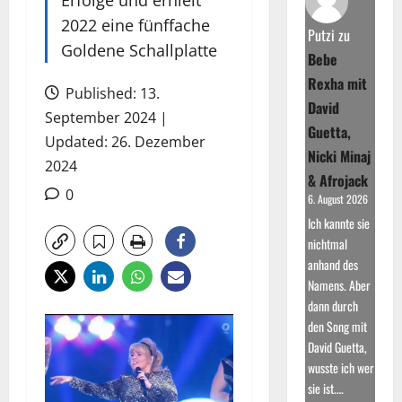
2022 eine fünffache
Putzi
zu
Goldene Schallplatte
Bebe
Rexha mit
Published: 13.
David
September 2024 |
Guetta,
Updated: 26. Dezember
Nicki Minaj
2024
& Afrojack
0
6. August 2026
Ich kannte sie
nichtmal
anhand des
Namens. Aber
dann durch
den Song mit
David Guetta,
wusste ich wer
sie ist.…