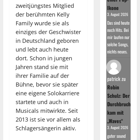
zweitjüngstes Mitglied
Ikone
der berühmten Kelly
3. August 2026
Family wurde sie als
Das sind heute
noch Hits. Bei
einziges der Geschwister
mir laufen nur
in Deutschland geboren
solche Songs,
und lebt auch heute
nichts neues.
dort. Schon in jungen
Jahren stand sie mit
ihrer Familie auf der
patrick
zu
Bühne, bevor sie später
Robin
eine eigene Solokarriere
Schulz: Der
startete und auch in
Durchbruch
Musicals mitwirkte. Seit
kam mit
2013 ist sie vor allem als
„Waves“
Schlagersängerin aktiv.
3. August 2026
guter sound