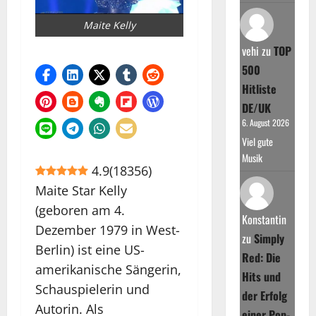
Maite Kelly
vehi
zu
TOP
500
Hitliste
DE/UK
6. August 2026
Viel gute
Musik
4.9
(
18356
)
Maite Star Kelly
(geboren am 4.
Konstantin
Dezember 1979 in West-
zu
Simply
Berlin) ist eine US-
Red: Die
amerikanische Sängerin,
Hits und
Schauspielerin und
der Erfolg
Autorin. Als
einer Pop-