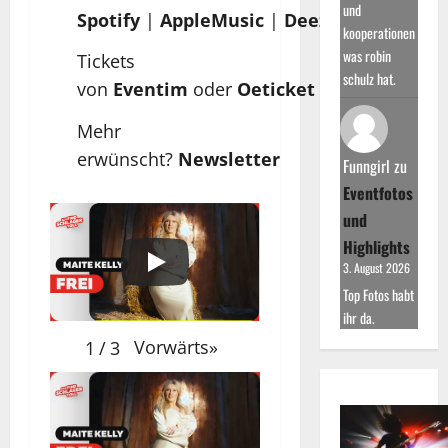
und
Spotify
|
AppleMusic
|
Deezer
kooperationen
was robin
Tickets
schulz hat.
von
Eventim
oder
Oeticket
Mehr
erwünscht?
Newsletter
Funngirl
zu
Eventfotos
und
Highlights
3. August 2026
Top Fotos habt
ihr da.
Vorwärts
»
1
/
3