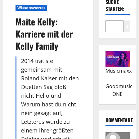
SUCHE
Wissenswertes
STARTEN:
Maite Kelly:
Suche
Karriere mit der
Kelly Family
2014 trat sie
gemeinsam mit
Musicmaxx
Roland Kaiser mit den
-
Goodmusic
Duetten Sag bloß
ONE
nicht Hello und
Warum hast du nicht
nein gesagt auf,
KOMMENTARE
Letzteres wurde zu
einem ihrer größten
Erfolge und erhielt