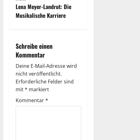
Lena Meyer-Landrut: Die
t
Musikalische Karriere
n
a
Schreibe einen
v
Kommentar
i
Deine E-Mail-Adresse wird
nicht veröffentlicht.
g
Erforderliche Felder sind
a
mit
*
markiert
Kommentar
*
t
i
o