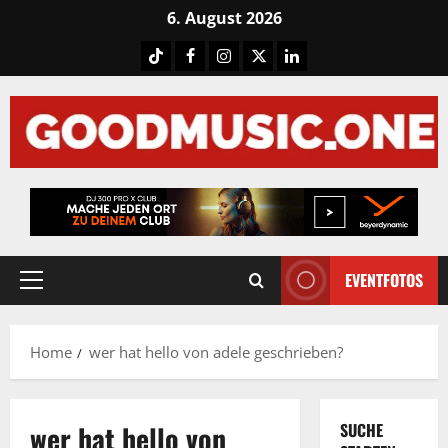
Skip
6. August 2026
to
Tiktok
Facebook
Instagram
X
LinkedIN
content
EVENTFOTOS
Primary
Menu
Home
wer hat hello von adele geschrieben?
wer hat hello von
SUCHE