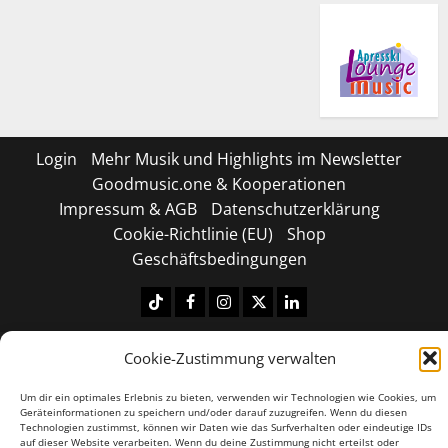
Login
Mehr Musik und Highlights im Newsletter
Goodmusic.one & Kooperationen
Impressum & AGB
Datenschutzerklärung
Cookie-Richtlinie (EU)
Shop
Geschäftsbedingungen
Tiktok
Facebook
Instagram
X
LinkedIN
Copyright © 2026 All rights reserved.
|
MoreNews
by
Cookie-Zustimmung verwalten
AF themes.
Um dir ein optimales Erlebnis zu bieten, verwenden wir Technologien wie Cookies, um
Geräteinformationen zu speichern und/oder darauf zuzugreifen. Wenn du diesen
Technologien zustimmst, können wir Daten wie das Surfverhalten oder eindeutige IDs
auf dieser Website verarbeiten. Wenn du deine Zustimmung nicht erteilst oder