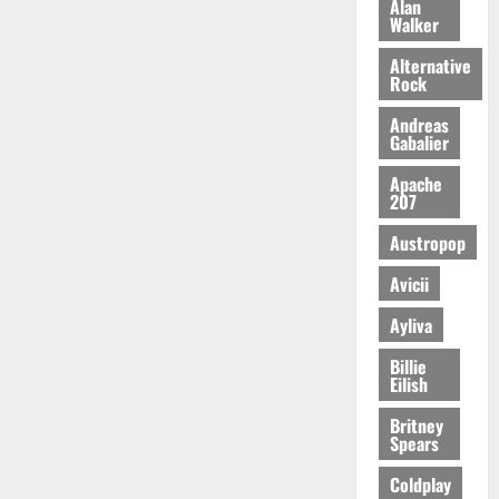
Alan
Walker
Alternative
Rock
Andreas
Gabalier
Apache
207
Austropop
Avicii
Ayliva
Billie
Eilish
Britney
Spears
Coldplay