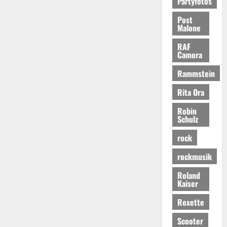
Partyfotos
Post
Malone
RAF
Camora
Rammstein
Rita Ora
Robin
Schulz
rock
rockmusik
Roland
Kaiser
Roxette
Scooter