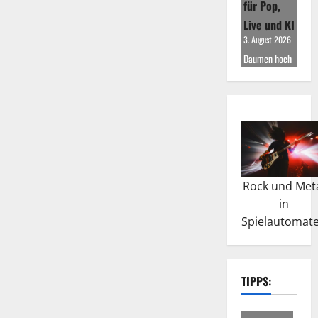
für Pop,
Live und KI
3. August 2026
Daumen hoch
Rock und Met
in
Spielautomat
TIPPS: