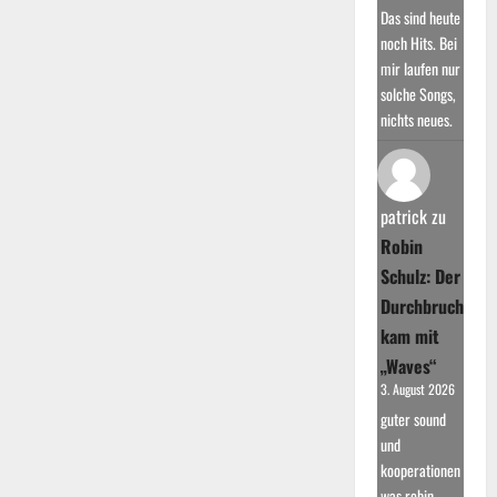
Das sind heute
noch Hits. Bei
mir laufen nur
solche Songs,
nichts neues.
patrick
zu
Robin
Schulz: Der
Durchbruch
kam mit
„Waves“
3. August 2026
guter sound
und
kooperationen
was robin