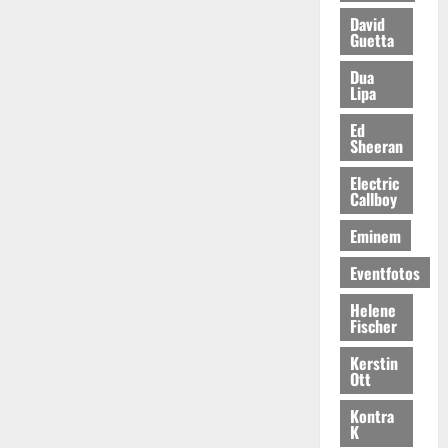
David
Guetta
Dua
Lipa
Ed
Sheeran
Electric
Callboy
Eminem
Eventfotos
Helene
Fischer
Kerstin
Ott
Kontra
K