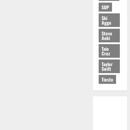
SDP
Ski
Aggu
Steve
Aoki
Taio
Cruz
Taylor
Swift
Tiesto