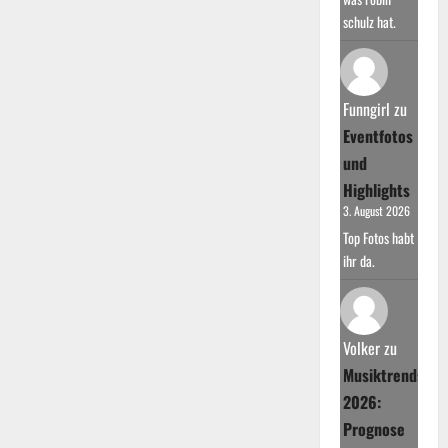
schulz hat.
Funngirl
zu
Eventfotos
und
Highlights
3. August 2026
Top Fotos habt
ihr da.
Volker
zu
Musiktrends
2026:
Prognose