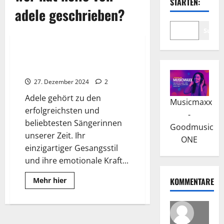
STARTEN:
adele geschrieben?
Suche
Wissenswertes
Adele hat über 120 Millionen
Platten weltweit verkauft
27. Dezember 2024
2
Adele gehört zu den
Musicmaxx
erfolgreichsten und
-
beliebtesten Sängerinnen
Goodmusic
unserer Zeit. Ihr
ONE
einzigartiger Gesangsstil
und ihre emotionale Kraft...
Read
Mehr hier
KOMMENTARE
more
about
Adele
hat
über
120