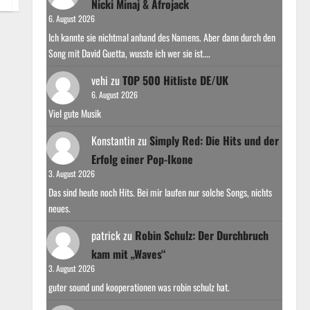
Nicki Minaj & Afrojack
6. August 2026
Ich kannte sie nichtmal anhand des Namens. Aber dann durch den
Song mit David Guetta, wusste ich wer sie ist.…
vehi
zu
TOP 500 Hitliste DE/UK
6. August 2026
Viel gute Musik
Konstantin
zu
Simply Red: Die Hits und der
Erfolg einer Pop-Ikone
3. August 2026
Das sind heute noch Hits. Bei mir laufen nur solche Songs, nichts
neues.
patrick
zu
Robin Schulz: Der Durchbruch
kam mit „Waves“
3. August 2026
guter sound und kooperationen was robin schulz hat.