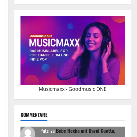
Musicmaxx - Goodmusic ONE
KOMMENTARE
Putzi
zu
Bebe Rexha mit David Guetta,