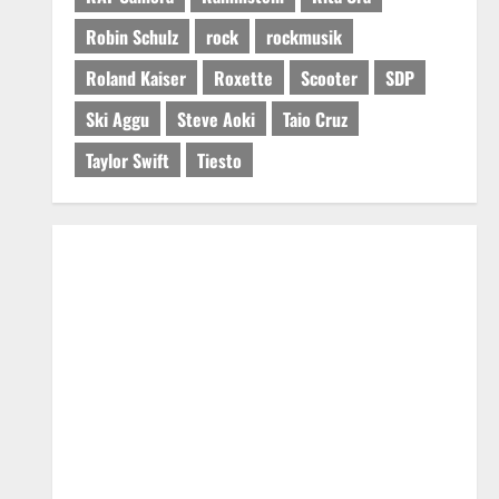
Robin Schulz
rock
rockmusik
Roland Kaiser
Roxette
Scooter
SDP
Ski Aggu
Steve Aoki
Taio Cruz
Taylor Swift
Tiesto