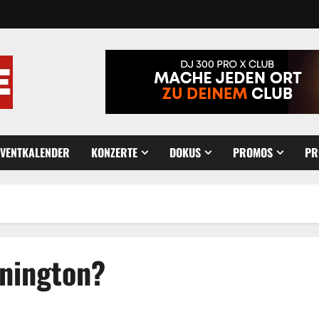
EVENTKALENDER
KONZERTE
DOKUS
PROMOS
PR
nnington?