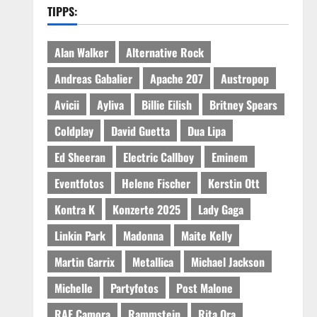
TIPPS:
Alan Walker
Alternative Rock
Andreas Gabalier
Apache 207
Austropop
Avicii
Ayliva
Billie Eilish
Britney Spears
Coldplay
David Guetta
Dua Lipa
Ed Sheeran
Electric Callboy
Eminem
Eventfotos
Helene Fischer
Kerstin Ott
Kontra K
Konzerte 2025
Lady Gaga
Linkin Park
Madonna
Maite Kelly
Martin Garrix
Metallica
Michael Jackson
Michelle
Partyfotos
Post Malone
RAF Camora
Rammstein
Rita Ora