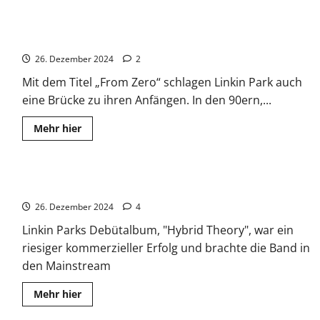
Los Angeles: Linkin Park meldet sich zurück – Ein Mega-
Comeback
26. Dezember 2024
2
Mit dem Titel „From Zero“ schlagen Linkin Park auch
eine Brücke zu ihren Anfängen. In den 90ern,...
Read
Mehr hier
more
about
Los
Angeles:
Linkin
Linkin Park: Debütalbum, “Hybrid Theory”
Park
meldet
26. Dezember 2024
sich
4
zurück
–
Linkin Parks Debütalbum, "Hybrid Theory", war ein
Ein
riesiger kommerzieller Erfolg und brachte die Band in
Mega-
Comeback
den Mainstream
Read
Mehr hier
more
about