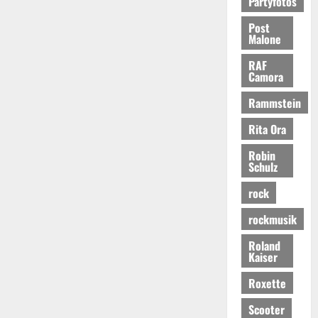
Partyfotos
Post
Malone
RAF
Camora
Rammstein
Rita Ora
Robin
Schulz
rock
rockmusik
Roland
Kaiser
Roxette
Scooter