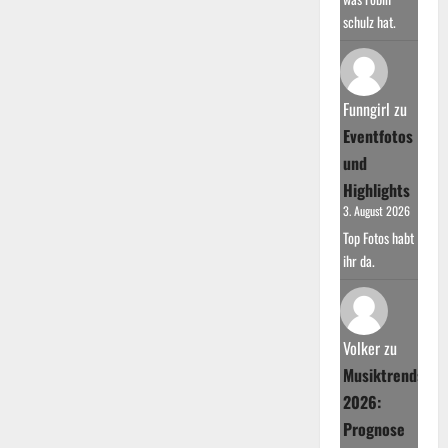
schulz hat.
Funngirl
zu
Eventfotos
und
Highlights
3. August 2026
Top Fotos habt
ihr da.
Volker
zu
Musiktrends
2026:
Prognose