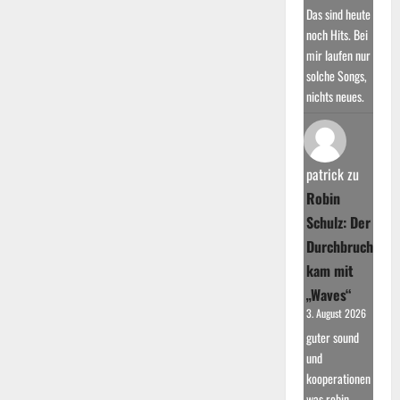
Das sind heute
noch Hits. Bei
mir laufen nur
solche Songs,
nichts neues.
patrick
zu
Robin
Schulz: Der
Durchbruch
kam mit
„Waves“
3. August 2026
guter sound
und
kooperationen
was robin