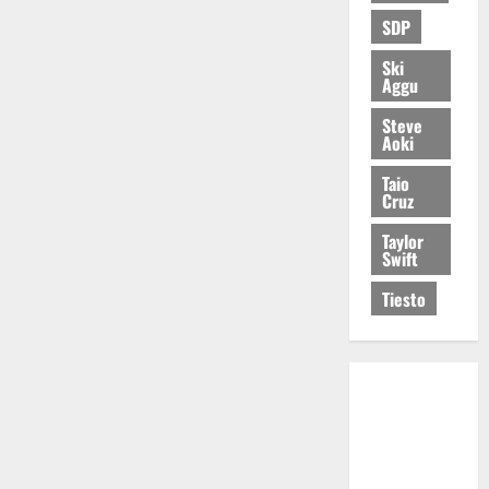
SDP
Ski
Aggu
Steve
Aoki
Taio
Cruz
Taylor
Swift
Tiesto