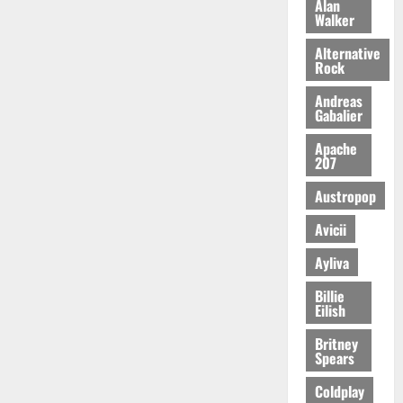
Alan
Walker
Alternative
Rock
Andreas
Gabalier
Apache
207
Austropop
Avicii
Ayliva
Billie
Eilish
Britney
Spears
Coldplay