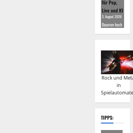
für Pop,
Live und KI
3. August 2026
Daumen hoch
Rock und Met
in
Spielautomat
TIPPS: