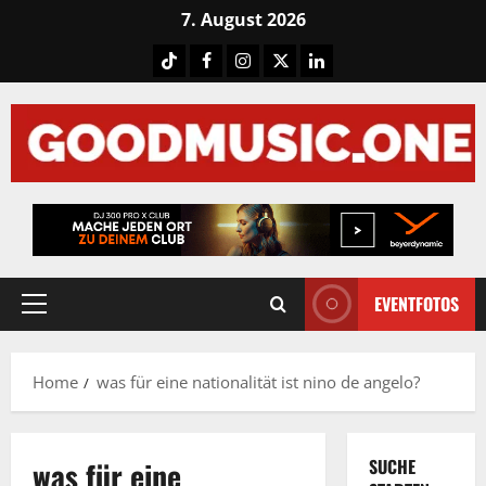
Skip
7. August 2026
to
Tiktok
Facebook
Instagram
X
LinkedIN
content
EVENTFOTOS
Primary
Menu
Home
was für eine nationalität ist nino de angelo?
was für eine
SUCHE