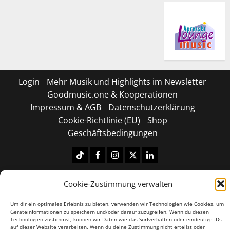
Login
Mehr Musik und Highlights im Newsletter
Goodmusic.one & Kooperationen
Impressum & AGB
Datenschutzerklärung
Cookie-Richtlinie (EU)
Shop
Geschäftsbedingungen
Tiktok
Facebook
Instagram
X
LinkedIN
Copyright © 2026 All rights reserved.
|
MoreNews
by
Cookie-Zustimmung verwalten
AF themes.
Um dir ein optimales Erlebnis zu bieten, verwenden wir Technologien wie Cookies, um
Geräteinformationen zu speichern und/oder darauf zuzugreifen. Wenn du diesen
Technologien zustimmst, können wir Daten wie das Surfverhalten oder eindeutige IDs
auf dieser Website verarbeiten. Wenn du deine Zustimmung nicht erteilst oder