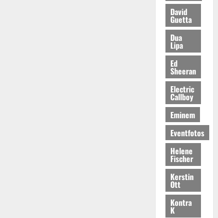
David
Guetta
Dua
Lipa
Ed
Sheeran
Electric
Callboy
Eminem
Eventfotos
Helene
Fischer
Kerstin
Ott
Kontra
K