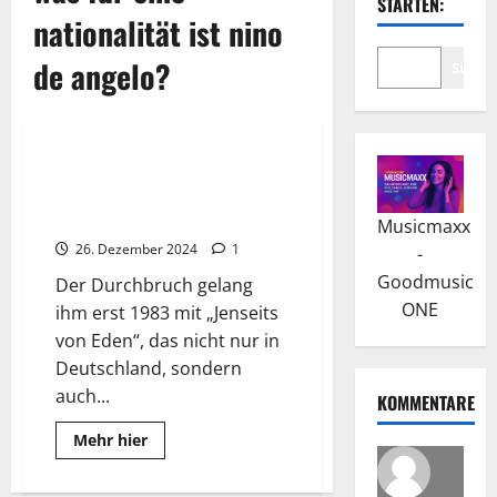
STARTEN:
nationalität ist nino
de angelo?
Suche
Wissenswertes
Nino de Angelo: Aktuelle
Erfolge und neue musikalische
Projekte
Musicmaxx
26. Dezember 2024
1
-
Goodmusic
Der Durchbruch gelang
ONE
ihm erst 1983 mit „Jenseits
von Eden“, das nicht nur in
Deutschland, sondern
auch...
KOMMENTARE
Read
Mehr hier
more
about
Nino