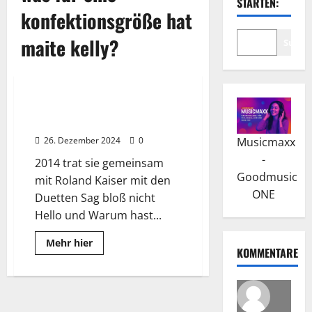
STARTEN:
konfektionsgröße hat
maite kelly?
Suche
Wissenswertes
Maite Kelly: Karriere mit der
Kelly Family
26. Dezember 2024
0
Musicmaxx
-
2014 trat sie gemeinsam
Goodmusic
mit Roland Kaiser mit den
ONE
Duetten Sag bloß nicht
Hello und Warum hast...
Read
Mehr hier
KOMMENTARE
more
about
Maite
Kelly:
Karriere
mit
der