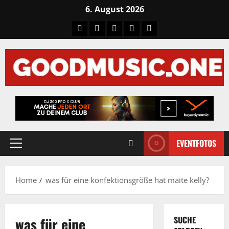
Skip
6. August 2026
to
Tiktok
Facebook
Instagram
X
LinkedIN
content
EVENTFOTOS
Primary
Menu
Home
was für eine konfektionsgröße hat maite kelly?
was für eine
SUCHE