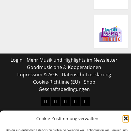
Login
Mehr Musik und Highlights im Newsletter
Goodmusic.one & Kooperationen
Impressum & AGB
Datenschutzerklärung
Cookie-Richtlinie (EU)
Shop
Geschäftsbedingungen
Tiktok
Facebook
Instagram
X
LinkedIN
Copyright © 2026 All rights reserved.
|
MoreNews
by
Cookie-Zustimmung verwalten
AF themes.
Um dir ein optimales Erlebnis zu bieten, verwenden wir Technologien wie Cookies, um