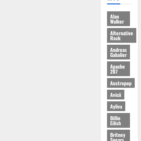
Alan
Walker
Alternative
Rock
Andreas
Gabalier
Apache
207
Austropop
Avicii
Ayliva
Billie
Eilish
Britney
Spears