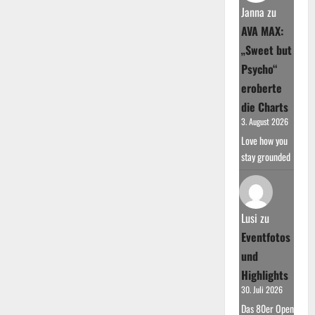
Janna
zu
AVA MAX:
„Sweet but
Psycho“
eroberte
die Charts
3. August 2026
Love how you
stay grounded
Lusi
zu
Eventfotos
und
Highlights
30. Juli 2026
Das 80er Open