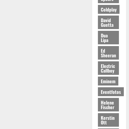
Coldplay
David
Guetta
Dua
Lipa
Ed
Sheeran
Electric
Callboy
Eminem
Eventfotos
Helene
Fischer
Kerstin
Ott