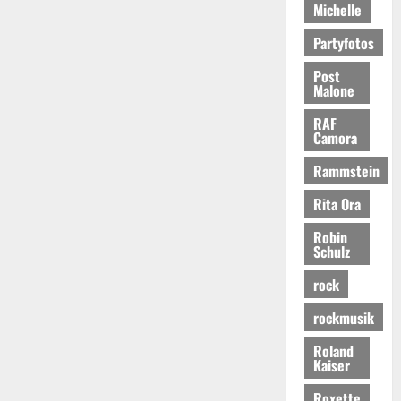
Michelle
Partyfotos
Post
Malone
RAF
Camora
Rammstein
Rita Ora
Robin
Schulz
rock
rockmusik
Roland
Kaiser
Roxette