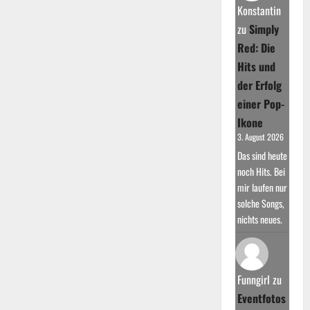
Kelly
Konstantin
Family
zu
Simply
Red: Die
Hits und
der Erfolg
einer Pop-
Ikone
3. August 2026
Das sind heute
noch Hits. Bei
mir laufen nur
solche Songs,
nichts neues.
Funngirl
zu
Eventfotos