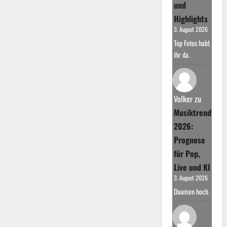
und
Highlights
3. August 2026
Top Fotos habt
ihr da.
Volker
zu
Musiktrends
2026:
Prognose
für Pop,
Live und KI
3. August 2026
Daumen hoch