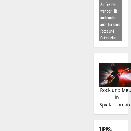
Air Festival
war der Hit
und danke
auch für eure
Fotos und
Gutscheine
Rock und Met
in
Spielautomat
TIPPS: