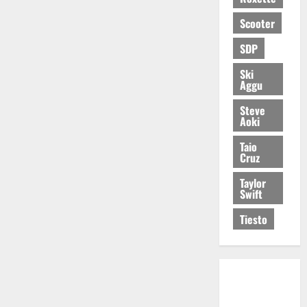
Scooter
SDP
Ski
Aggu
Steve
Aoki
Taio
Cruz
Taylor
Swift
Tiesto