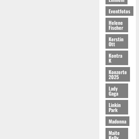
Eventfotos
Helene
Fischer
Kerstin
Ott
Kontra
K
Konzerte
2025
Lady
Gaga
Linkin
Park
Madonna
Maite
Kelly