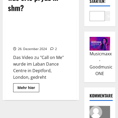
STARTEN:
shm?
Suche
Wissenswertes
Eric Prydz: Ein Pionier des
House – “Call on Me” war der
Charthit
26. Dezember 2024
2
Musicmaxx
Das Video zu "Call on Me"
-
wurde im Laban Dance
Goodmusic
Centre in Deptford,
ONE
London, gedreht
Read
Mehr hier
more
about
KOMMENTARE
Eric
Prydz:
Ein
Pionier
des
House