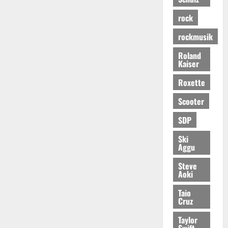
rock
rockmusik
Roland
Kaiser
Roxette
Scooter
SDP
Ski
Aggu
Steve
Aoki
Taio
Cruz
Taylor
Swift