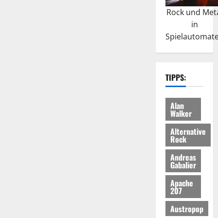
Rock und Met
in
Spielautomat
TIPPS:
Alan
Walker
Alternative
Rock
Andreas
Gabalier
Apache
207
Austropop