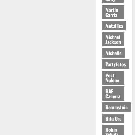
Martin
Garrix
Metallica
Michael
Jackson
Michelle
Partyfotos
Post
Malone
RAF
Camora
Rammstein
Rita Ora
Robin
Schulz