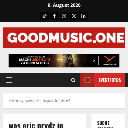
Skip
9. August 2026
to
Tiktok
Facebook
Instagram
X
LinkedIN
content
EVENTFOTOS
Primary
Menu
Home
was eric prydz in shm?
was eric prydz in
SUCHE