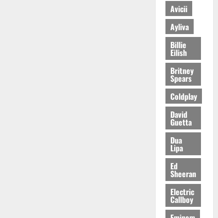
Avicii
Ayliva
Billie
Eilish
Britney
Spears
Coldplay
David
Guetta
Dua
Lipa
Ed
Sheeran
Electric
Callboy
Eminem