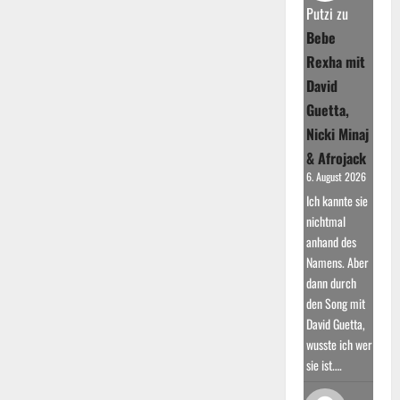
–
Putzi
zu
“Call
on
Bebe
Me”
war
Rexha mit
der
Charthit
David
Guetta,
Nicki Minaj
& Afrojack
6. August 2026
Ich kannte sie
nichtmal
anhand des
Namens. Aber
dann durch
den Song mit
David Guetta,
wusste ich wer
sie ist.…