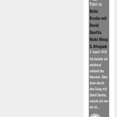
Rin
Putzi
zu
&
Schmyt
Bebe
Handys
verbieten
Rexha mit
David
Guetta,
Nicki Minaj
& Afrojack
6. August 2026
Ich kannte sie
nichtmal
anhand des
Namens. Aber
dann durch
den Song mit
David Guetta,
wusste ich wer
sie ist.…