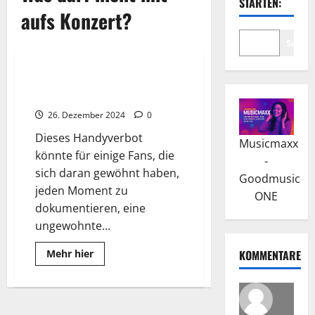
STARTEN:
aufs Konzert?
Suche
Wissenswertes
Konzerte ohne Handy: Warum
Rin & Schmyt Handys verbieten
26. Dezember 2024
0
Dieses Handyverbot
Musicmaxx
könnte für einige Fans, die
-
sich daran gewöhnt haben,
Goodmusic
jeden Moment zu
ONE
dokumentieren, eine
ungewohnte...
Read
Mehr hier
KOMMENTARE
more
about
Konzerte
ohne
Handy:
Warum