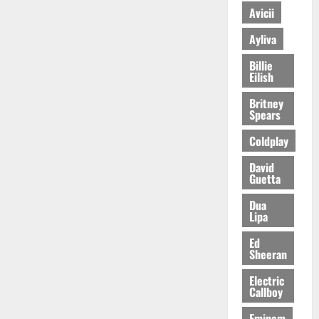
Avicii
Ayliva
Billie
Eilish
Britney
Spears
Coldplay
David
Guetta
Dua
Lipa
Ed
Sheeran
Electric
Callboy
Eminem