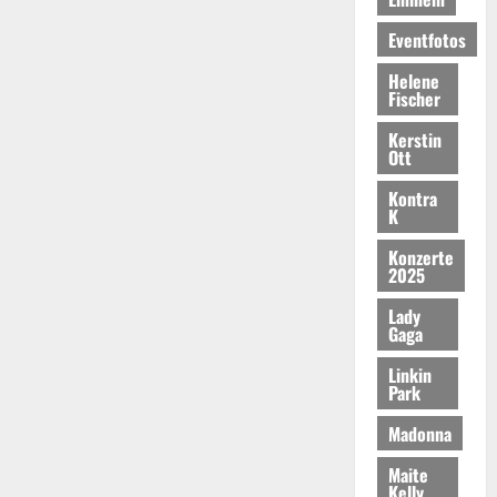
Eventfotos
Helene
Fischer
Kerstin
Ott
Kontra
K
Konzerte
2025
Lady
Gaga
Linkin
Park
Madonna
Maite
Kelly