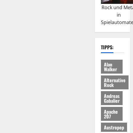
Rock und Met
in
Spielautomat
TIPPS:
Alan
Walker
Alternative
Rock
Andreas
Gabalier
Apache
207
Austropop