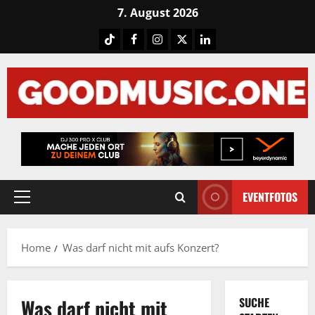
Skip
7. August 2026
to
Tiktok
Facebook
Instagram
X
LinkedIN
content
EVENTFOTOS
Primary
Menu
Home
Was darf nicht mit aufs Konzert?
Was darf nicht mit
SUCHE