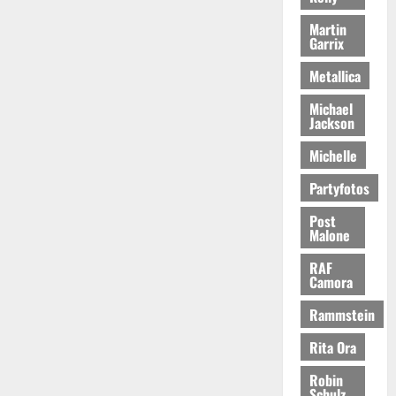
Martin
Garrix
Metallica
Michael
Jackson
Michelle
Partyfotos
Post
Malone
RAF
Camora
Rammstein
Rita Ora
Robin
Schulz