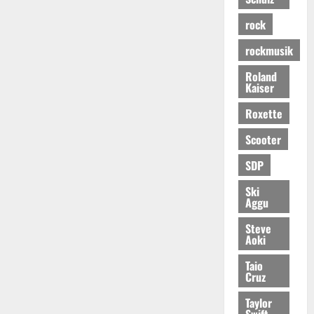
rock
rockmusik
Roland
Kaiser
Roxette
Scooter
SDP
Ski
Aggu
Steve
Aoki
Taio
Cruz
Taylor
Swift