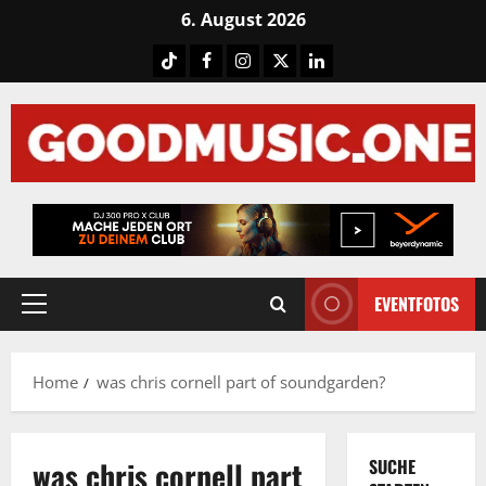
Skip
6. August 2026
to
Tiktok
Facebook
Instagram
X
LinkedIN
content
EVENTFOTOS
Primary
Menu
Home
was chris cornell part of soundgarden?
was chris cornell part
SUCHE