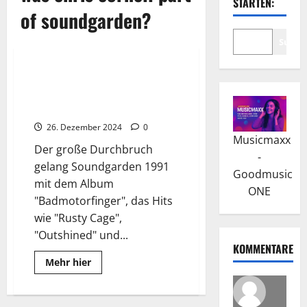
STARTEN:
of soundgarden?
Suche
Tribute
Wissenswertes
Soundgarden: Der Erfolg kam
mit dem Album
“Badmotorfinger”
26. Dezember 2024
0
Musicmaxx
Der große Durchbruch
-
gelang Soundgarden 1991
Goodmusic
mit dem Album
ONE
"Badmotorfinger", das Hits
wie "Rusty Cage",
"Outshined" und...
KOMMENTARE
Read
Mehr hier
more
about
Soundgarden:
Der