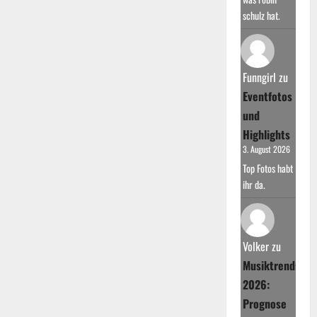
schulz hat.
Funngirl
zu
Eventfotos
und
Highlights
3. August 2026
Top Fotos habt
ihr da.
Volker
zu
Musiktrends
2026:
Prognose