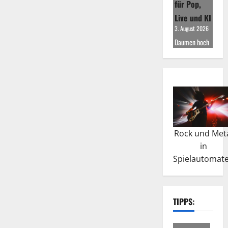
für Pop,
Live und KI
3. August 2026
Daumen hoch
Rock und Met
in
Spielautomat
TIPPS: