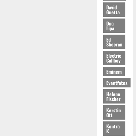
David
Guetta
Dua
Lipa
Ed
Sheeran
Electric
Callboy
Eminem
Eventfotos
Helene
Fischer
Kerstin
Ott
Kontra
K