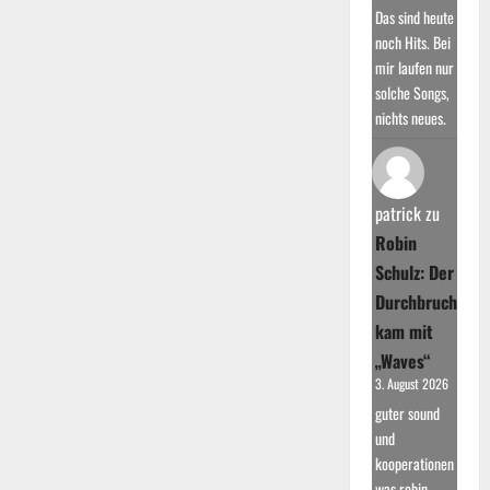
Das sind heute
noch Hits. Bei
mir laufen nur
solche Songs,
nichts neues.
patrick
zu
Robin
Schulz: Der
Durchbruch
kam mit
„Waves“
3. August 2026
guter sound
und
kooperationen
was robin