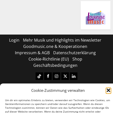
Login
Mehr Musik und Highlights im Newsletter
Goodmusic.one & Kooperationen
Impressum & AGB
Datenschutzerklärung
Cookie-Richtlinie (EU)
Shop
Geschäftsbedingungen
Tiktok
Facebook
Instagram
X
LinkedIN
Copyright © 2026 All rights reserved.
|
MoreNews
by
Cookie-Zustimmung verwalten
AF themes.
Um dir ein optimales Erlebnis zu bieten, verwenden wir Technologien wie Cookies, um
Geräteinformationen zu speichern und/oder darauf zuzugreifen. Wenn du diesen
Technologien zustimmst, können wir Daten wie das Surfverhalten oder eindeutige IDs
auf dieser Website verarbeiten. Wenn du deine Zustimmung nicht erteilst oder