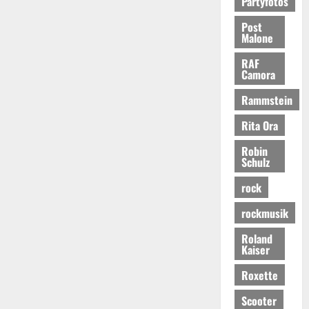
Partyfotos
Post
Malone
RAF
Camora
Rammstein
Rita Ora
Robin
Schulz
rock
rockmusik
Roland
Kaiser
Roxette
Scooter