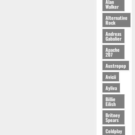
Alan
Walker
Alternative
Rock
Andreas
Gabalier
Apache
207
Austropop
Avicii
Ayliva
Billie
Eilish
Britney
Spears
Coldplay