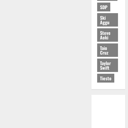
SDP
Ski
Aggu
Steve
Aoki
Taio
Cruz
Taylor
Swift
Tiesto