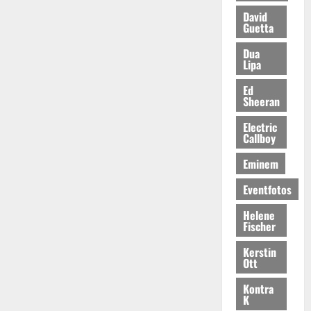
David
Guetta
Dua
Lipa
Ed
Sheeran
Electric
Callboy
Eminem
Eventfotos
Helene
Fischer
Kerstin
Ott
Kontra
K