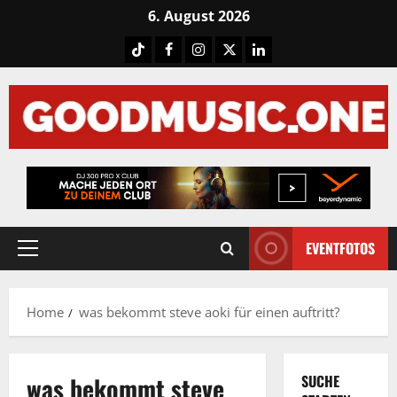
Skip
6. August 2026
to
Tiktok
Facebook
Instagram
X
LinkedIN
content
EVENTFOTOS
Primary
Menu
Home
was bekommt steve aoki für einen auftritt?
was bekommt steve
SUCHE