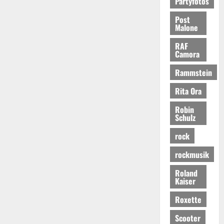
Partyfotos
Post
Malone
RAF
Camora
Rammstein
Rita Ora
Robin
Schulz
rock
rockmusik
Roland
Kaiser
Roxette
Scooter