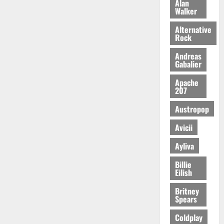
Alan
Walker
Alternative
Rock
Andreas
Gabalier
Apache
207
Austropop
Avicii
Ayliva
Billie
Eilish
Britney
Spears
Coldplay