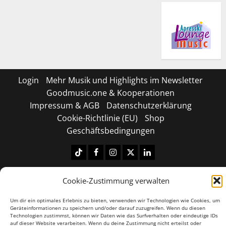
Login
Mehr Musik und Highlights im Newsletter
Goodmusic.one & Kooperationen
Impressum & AGB
Datenschutzerklärung
Cookie-Richtlinie (EU)
Shop
Geschäftsbedingungen
Tiktok
Facebook
Instagram
X
LinkedIN
Copyright © 2026 All rights reserved.
|
MoreNews
by
Cookie-Zustimmung verwalten
AF themes.
Um dir ein optimales Erlebnis zu bieten, verwenden wir Technologien wie Cookies, um
Geräteinformationen zu speichern und/oder darauf zuzugreifen. Wenn du diesen
Technologien zustimmst, können wir Daten wie das Surfverhalten oder eindeutige IDs
auf dieser Website verarbeiten. Wenn du deine Zustimmung nicht erteilst oder