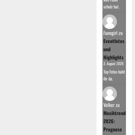
schulz hat.
Funngirl
zu
Eventfotos
und
Highlights
3. August 2026
Top Fotos habt
ihr da.
Volker
zu
Musiktrends
2026:
Prognose