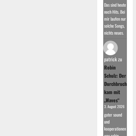
Das sind heute
noch Hits. Bei
mir laufen nur
solche Songs,
nichts neues.
patrick
zu
Robin
Schulz: Der
Durchbruch
kam mit
„Waves“
3. August 2026
guter sound
und
kooperationen
was robin