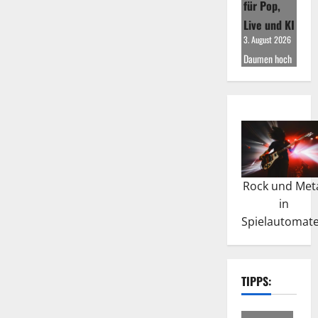
für Pop,
Live und KI
3. August 2026
Daumen hoch
Rock und Met
in
Spielautomat
TIPPS: