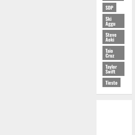
SDP
Ski
Aggu
Steve
Aoki
Taio
Cruz
Taylor
Swift
Tiesto