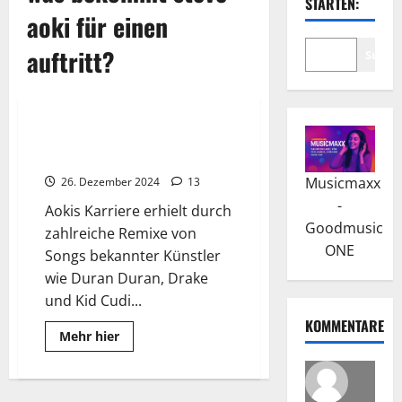
STARTEN:
aoki für einen
auftritt?
Suche
Wissenswertes
Steve Aoki: „I’m in the House“
war sein Durchbruch
Musicmaxx
26. Dezember 2024
13
-
Aokis Karriere erhielt durch
Goodmusic
zahlreiche Remixe von
ONE
Songs bekannter Künstler
wie Duran Duran, Drake
und Kid Cudi...
KOMMENTARE
Read
Mehr hier
more
about
Steve
Aoki:
„I’m