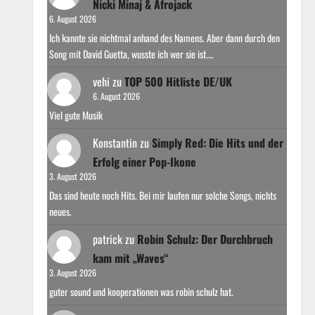
Nicki Minaj & Afrojack
6. August 2026
Ich kannte sie nichtmal anhand des Namens. Aber dann durch den
Song mit David Guetta, wusste ich wer sie ist.…
vehi
zu
TOP 500 Hitliste DE/UK
6. August 2026
Viel gute Musik
Konstantin
zu
Simply Red: Die Hits und der
Erfolg einer Pop-Ikone
3. August 2026
Das sind heute noch Hits. Bei mir laufen nur solche Songs, nichts
neues.
patrick
zu
Robin Schulz: Der Durchbruch
kam mit „Waves“
3. August 2026
guter sound und kooperationen was robin schulz hat.