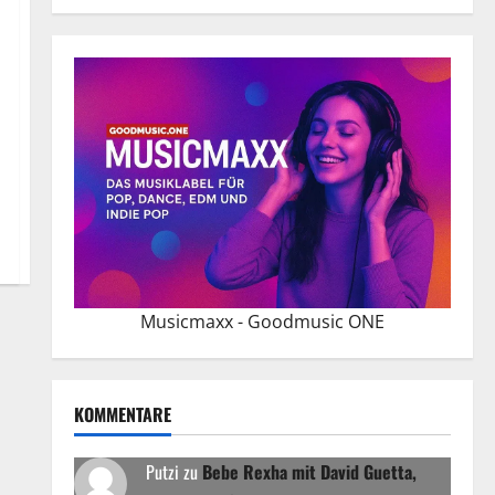
Musicmaxx - Goodmusic ONE
KOMMENTARE
Putzi
zu
Bebe Rexha mit David Guetta,