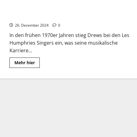
Jürgen Drews: Der Durchbruch gelang mit “Ein Bett im
Kornfeld”
26. Dezember 2024
0
In den frühen 1970er Jahren stieg Drews bei den Les
Humphries Singers ein, was seine musikalische
Karriere...
Read
Mehr hier
more
about
Jürgen
Drews:
Der
Durchbruch
gelang
mit
“Ein
Bett
im
Kornfeld”