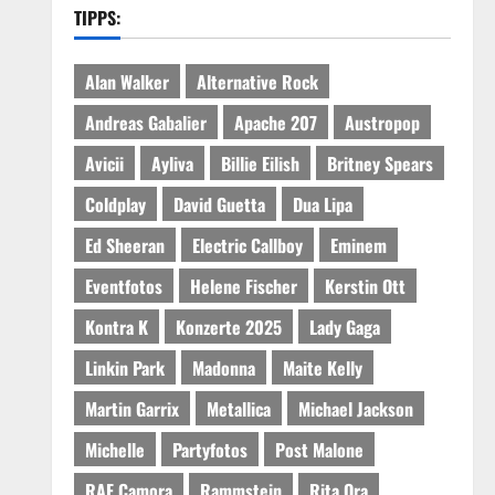
TIPPS:
Alan Walker
Alternative Rock
Andreas Gabalier
Apache 207
Austropop
Avicii
Ayliva
Billie Eilish
Britney Spears
Coldplay
David Guetta
Dua Lipa
Ed Sheeran
Electric Callboy
Eminem
Eventfotos
Helene Fischer
Kerstin Ott
Kontra K
Konzerte 2025
Lady Gaga
Linkin Park
Madonna
Maite Kelly
Martin Garrix
Metallica
Michael Jackson
Michelle
Partyfotos
Post Malone
RAF Camora
Rammstein
Rita Ora