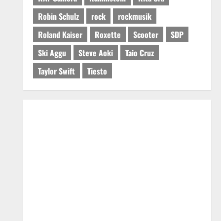
Robin Schulz
rock
rockmusik
Roland Kaiser
Roxette
Scooter
SDP
Ski Aggu
Steve Aoki
Taio Cruz
Taylor Swift
Tiesto