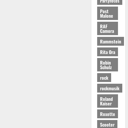
Partyfotos
Post
Malone
RAF
Camora
Rammstein
Rita Ora
Robin
Schulz
rock
rockmusik
Roland
Kaiser
Roxette
Scooter