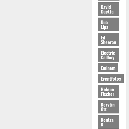
David
Guetta
Dua
Lipa
Ed
Sheeran
Electric
Callboy
Eminem
Eventfotos
Helene
Fischer
Kerstin
Ott
Kontra
K