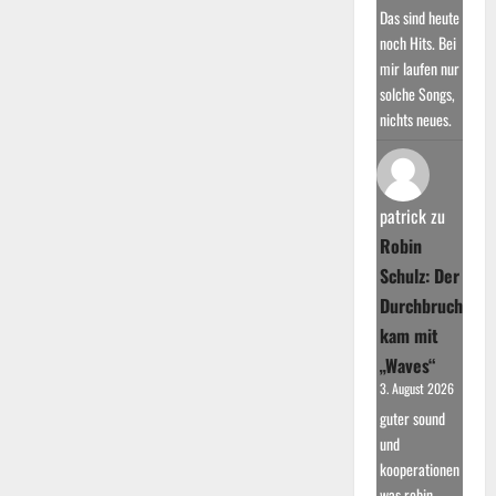
Das sind heute
noch Hits. Bei
mir laufen nur
solche Songs,
nichts neues.
patrick
zu
Robin
Schulz: Der
Durchbruch
kam mit
„Waves“
3. August 2026
guter sound
und
kooperationen
was robin