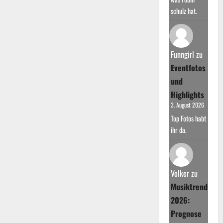
schulz hat.
Funngirl
zu
Eventfotos
und
Highlights
3. August 2026
Top Fotos habt
ihr da.
Volker
zu
Musiktrends
2026:
Prognose