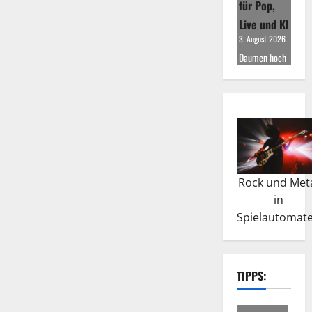
für Pop,
Live und KI
3. August 2026
Daumen hoch
Rock und Met
in
Spielautomat
TIPPS: