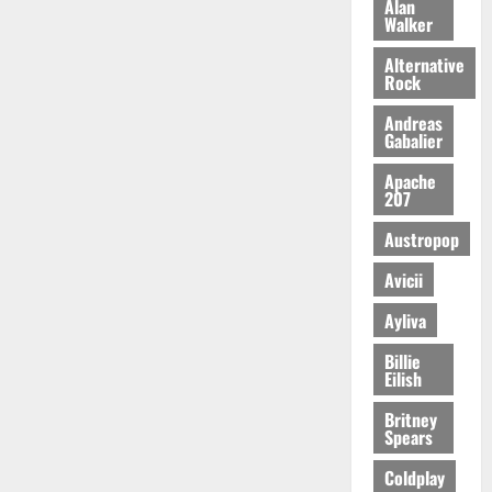
Alan
Walker
Alternative
Rock
Andreas
Gabalier
Apache
207
Austropop
Avicii
Ayliva
Billie
Eilish
Britney
Spears
Coldplay