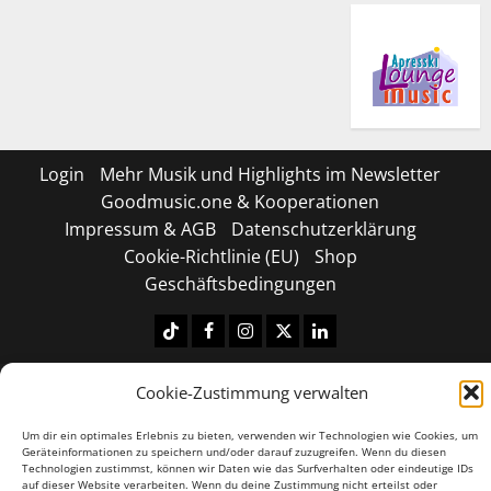
Login
Mehr Musik und Highlights im Newsletter
Goodmusic.one & Kooperationen
Impressum & AGB
Datenschutzerklärung
Cookie-Richtlinie (EU)
Shop
Geschäftsbedingungen
Tiktok
Facebook
Instagram
X
LinkedIN
Copyright © 2026 All rights reserved.
|
MoreNews
by
Cookie-Zustimmung verwalten
AF themes.
Um dir ein optimales Erlebnis zu bieten, verwenden wir Technologien wie Cookies, um
Geräteinformationen zu speichern und/oder darauf zuzugreifen. Wenn du diesen
Technologien zustimmst, können wir Daten wie das Surfverhalten oder eindeutige IDs
auf dieser Website verarbeiten. Wenn du deine Zustimmung nicht erteilst oder