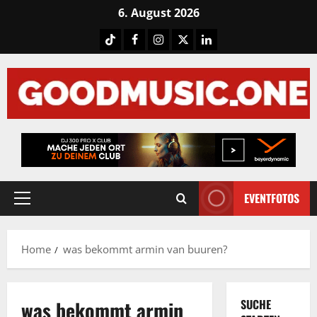
Skip
6. August 2026
to
Tiktok
Facebook
Instagram
X
LinkedIN
content
EVENTFOTOS
Primary
Menu
Home
was bekommt armin van buuren?
was bekommt armin
SUCHE