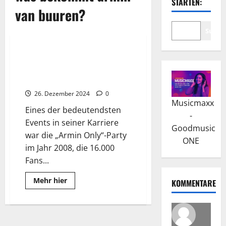
STARTEN:
van buuren?
Suche
Wissenswertes
Armin van Buuren: Der Erfolg
mit Armada Music und als
Produzent
26. Dezember 2024
0
Musicmaxx
Eines der bedeutendsten
-
Events in seiner Karriere
Goodmusic
war die „Armin Only“-Party
ONE
im Jahr 2008, die 16.000
Fans...
Read
Mehr hier
KOMMENTARE
more
about
Armin
van
Buuren:
Der