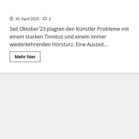
Raf Camora: Seine Musik sein Leben
30. April 2025
2
Seit Oktober´23 plagten den Künstler Probleme mit
einem starken Tinnitus und einem immer
wiederkehrenden Hörsturz. Eine Auszeit...
Read
Mehr hier
more
about
Raf
Camora:
Seine
Musik
sein
Leben