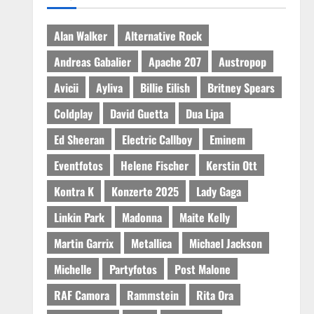
Alan Walker
Alternative Rock
Andreas Gabalier
Apache 207
Austropop
Avicii
Ayliva
Billie Eilish
Britney Spears
Coldplay
David Guetta
Dua Lipa
Ed Sheeran
Electric Callboy
Eminem
Eventfotos
Helene Fischer
Kerstin Ott
Kontra K
Konzerte 2025
Lady Gaga
Linkin Park
Madonna
Maite Kelly
Martin Garrix
Metallica
Michael Jackson
Michelle
Partyfotos
Post Malone
RAF Camora
Rammstein
Rita Ora