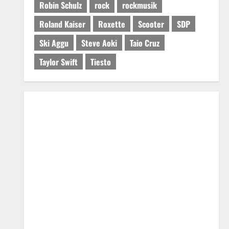
Robin Schulz
rock
rockmusik
Roland Kaiser
Roxette
Scooter
SDP
Ski Aggu
Steve Aoki
Taio Cruz
Taylor Swift
Tiesto