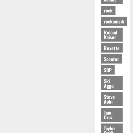
rock
rockmusik
Roland
Kaiser
Roxette
Scooter
SDP
Ski
Aggu
Steve
Aoki
Taio
Cruz
Taylor
Swift