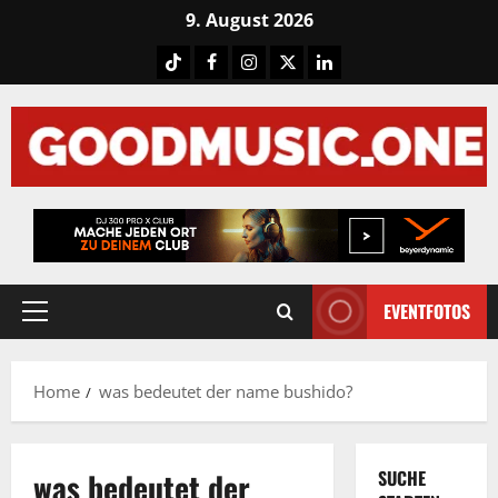
Skip
9. August 2026
to
Tiktok
Facebook
Instagram
X
LinkedIN
content
EVENTFOTOS
Primary
Menu
Home
was bedeutet der name bushido?
was bedeutet der
SUCHE