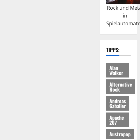
Rock und Met
in
Spielautomat
TIPPS:
Alan
Walker
Alternative
Rock
Andreas
Gabalier
Apache
207
Austropop