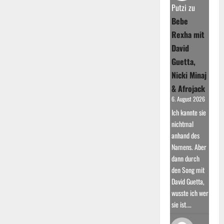
mit
Putzi
zu
Kollabo-
Album
Bebe
„Carlo
Cokxxx
Rexha mit
Nutten“
David
Guetta,
Nicki Minaj
& Afrojack
6. August 2026
Ich kannte sie
nichtmal
anhand des
Namens. Aber
dann durch
den Song mit
David Guetta,
wusste ich wer
sie ist.…