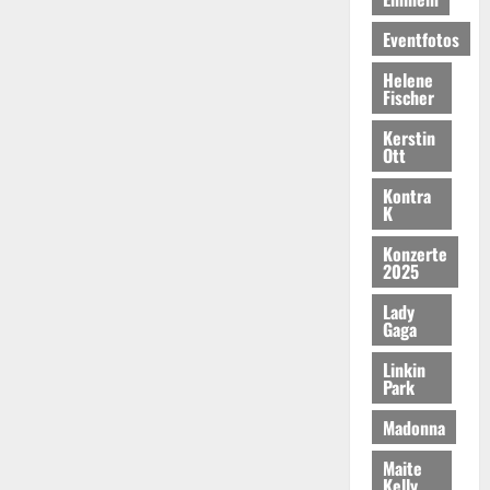
Eventfotos
Helene
Fischer
Kerstin
Ott
Kontra
K
Konzerte
2025
Lady
Gaga
Linkin
Park
Madonna
Maite
Kelly