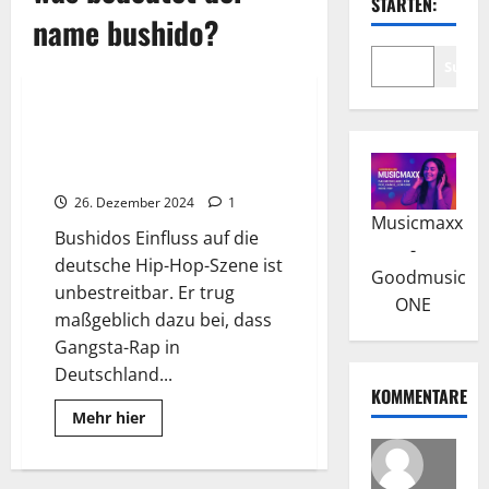
STARTEN:
name bushido?
Suche
Wissenswertes
Bushido: Meilenstein mit
Kollabo-Album „Carlo Cokxxx
Nutten“
26. Dezember 2024
1
Musicmaxx
Bushidos Einfluss auf die
-
deutsche Hip-Hop-Szene ist
Goodmusic
unbestreitbar. Er trug
ONE
maßgeblich dazu bei, dass
Gangsta-Rap in
Deutschland...
KOMMENTARE
Read
Mehr hier
more
about
Bushido:
Meilenstein