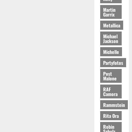
Martin
Garrix
Metallica
Michael
Jackson
Michelle
Partyfotos
Post
Malone
RAF
Camora
Rammstein
Rita Ora
Robin
Schulz