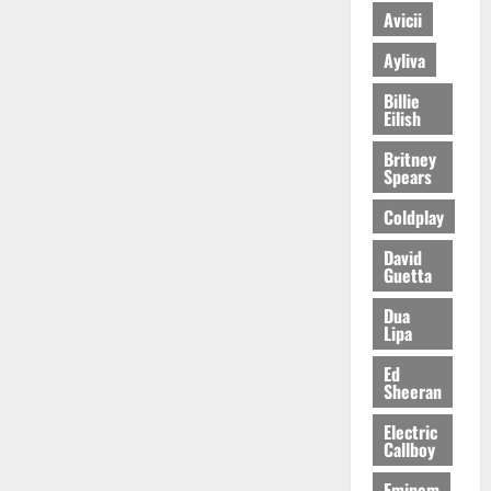
Avicii
Ayliva
Billie
Eilish
Britney
Spears
Coldplay
David
Guetta
Dua
Lipa
Ed
Sheeran
Electric
Callboy
Eminem