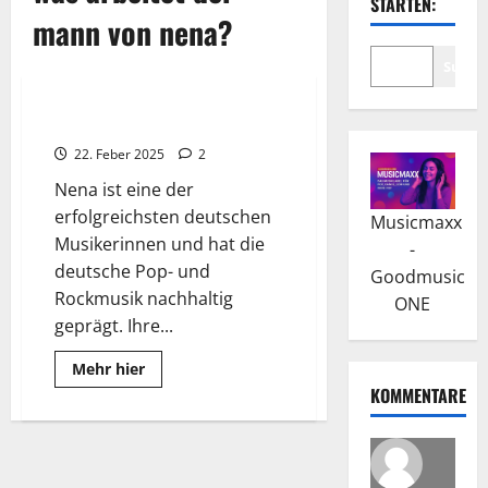
STARTEN:
mann von nena?
Suche
Wissenswertes
NENA: Die Kunst zur Musik
22. Feber 2025
2
Nena ist eine der
erfolgreichsten deutschen
Musicmaxx
Musikerinnen und hat die
-
deutsche Pop- und
Goodmusic
Rockmusik nachhaltig
ONE
geprägt. Ihre...
Read
Mehr hier
more
KOMMENTARE
about
NENA:
Die
Kunst
zur
Musik