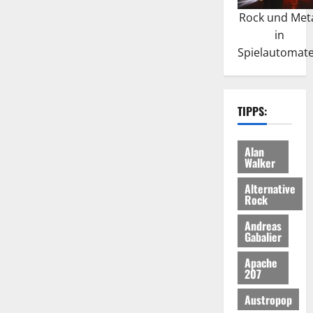
Rock und Met
in
Spielautomat
TIPPS:
Alan
Walker
Alternative
Rock
Andreas
Gabalier
Apache
207
Austropop