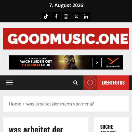
Skip
7. August 2026
to
Tiktok
Facebook
Instagram
X
LinkedIN
content
EVENTFOTOS
Primary
Menu
Home
was arbeitet der mann von nena?
was arbeitet der
SUCHE