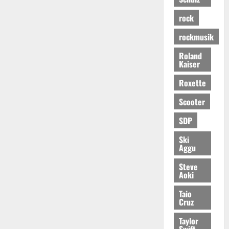
rock
rockmusik
Roland
Kaiser
Roxette
Scooter
SDP
Ski
Aggu
Steve
Aoki
Taio
Cruz
Taylor
Swift