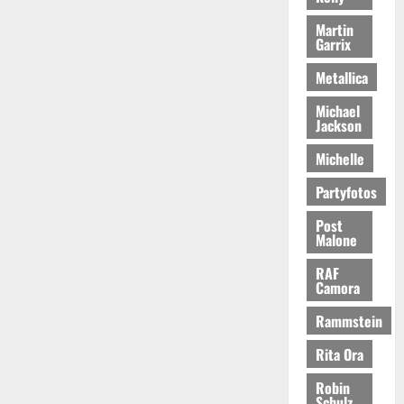
Martin
Garrix
Metallica
Michael
Jackson
Michelle
Partyfotos
Post
Malone
RAF
Camora
Rammstein
Rita Ora
Robin
Schulz