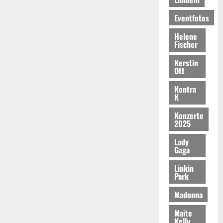
Eventfotos
Helene
Fischer
Kerstin
Ott
Kontra
K
Konzerte
2025
Lady
Gaga
Linkin
Park
Madonna
Maite
Kelly