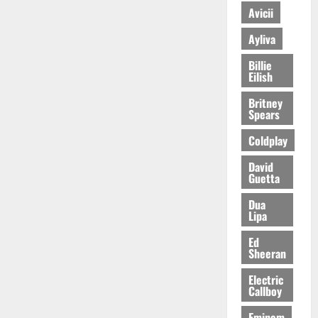
Avicii
Ayliva
Billie
Eilish
Britney
Spears
Coldplay
David
Guetta
Dua
Lipa
Ed
Sheeran
Electric
Callboy
Eminem