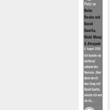
Putzi
zu
Bebe
Rexha mit
David
Guetta,
Nicki Minaj
& Afrojack
6. August 2026
Ich kannte sie
nichtmal
anhand des
Namens. Aber
dann durch
den Song mit
David Guetta,
wusste ich wer
sie ist.…