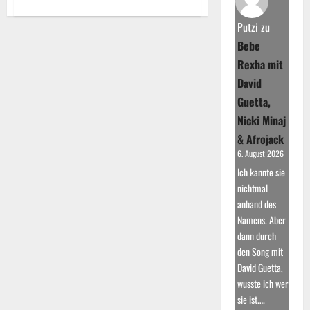
about
Ariana
Grande:
Putzi
zu
Durchbruch
mit
Bebe
“Victorious”
Rexha mit
David
Guetta,
Nicki Minaj
& Afrojack
6. August 2026
Ich kannte sie
nichtmal
anhand des
Namens. Aber
dann durch
den Song mit
David Guetta,
wusste ich wer
sie ist.…