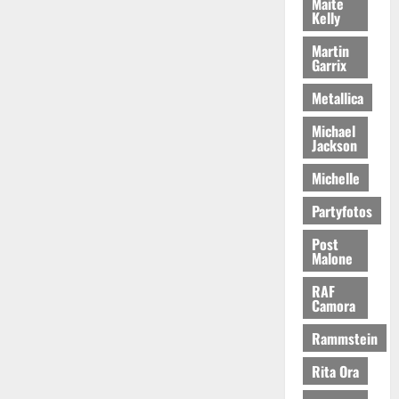
Maite
Kelly
Martin
Garrix
Metallica
Michael
Jackson
Michelle
Partyfotos
Post
Malone
RAF
Camora
Rammstein
Rita Ora