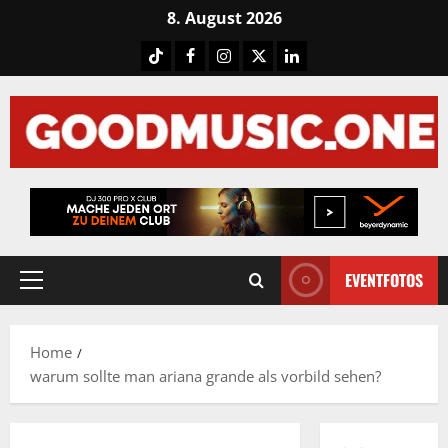
Skip
8. August 2026
to
Tiktok
Facebook
Instagram
X
LinkedIN
content
EVENTFOTOS
Primary
Menu
Home
warum sollte man ariana grande als vorbild sehen?