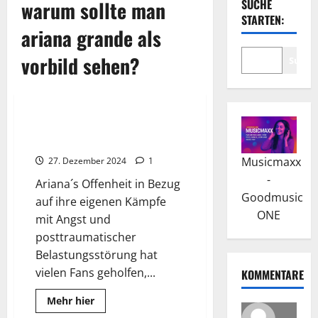
warum sollte man
SUCHE
STARTEN:
ariana grande als
vorbild sehen?
Suche
Wissenswertes
Ariana Grande: Durchbruch mit
“Victorious”
Musicmaxx
27. Dezember 2024
1
-
Ariana´s Offenheit in Bezug
Goodmusic
auf ihre eigenen Kämpfe
ONE
mit Angst und
posttraumatischer
Belastungsstörung hat
vielen Fans geholfen,...
KOMMENTARE
Read
Mehr hier
more