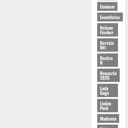
Eminem
Eventfotos
Helene
Fischer
Kerstin
Ott
Kontra
K
Konzerte
2025
Lady
Gaga
Linkin
Park
Madonna