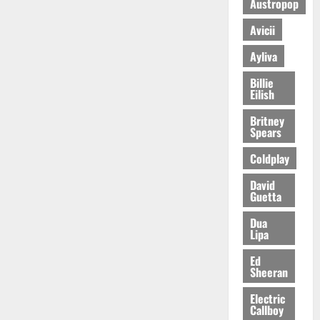
Austropop
Avicii
Ayliva
Billie
Eilish
Britney
Spears
Coldplay
David
Guetta
Dua
Lipa
Ed
Sheeran
Electric
Callboy