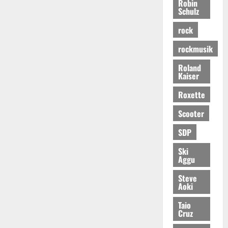
Robin
Schulz
rock
rockmusik
Roland
Kaiser
Roxette
Scooter
SDP
Ski
Aggu
Steve
Aoki
Taio
Cruz