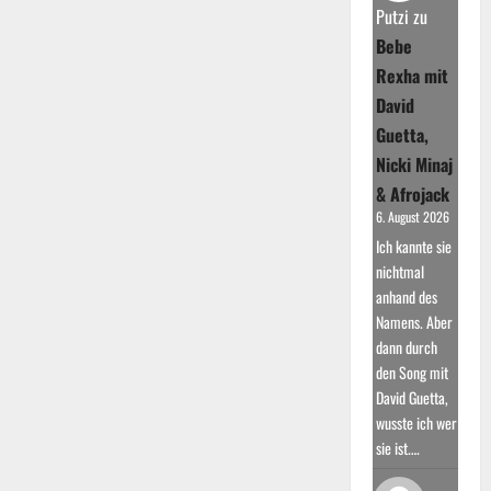
mit
Putzi
zu
Singles
Bebe
Rexha mit
David
Guetta,
Nicki Minaj
& Afrojack
6. August 2026
Ich kannte sie
nichtmal
anhand des
Namens. Aber
dann durch
den Song mit
David Guetta,
wusste ich wer
sie ist.…