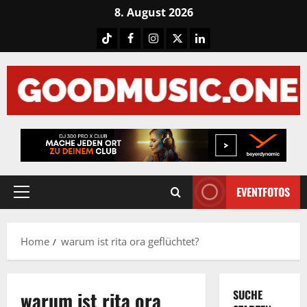
Skip
8. August 2026
to
Tiktok
Facebook
Instagram
X
LinkedIN
content
EVENTFOTOS
Primary
Menu
Home
warum ist rita ora geflüchtet?
warum ist rita ora
SUCHE