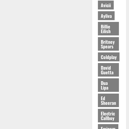
Avicii
Ayliva
Billie
Eilish
Britney
Spears
Coldplay
David
Guetta
Dua
Lipa
Ed
Sheeran
Electric
Callboy
Eminem