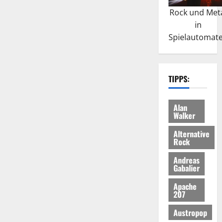
Rock und Met
in
Spielautomat
TIPPS:
Alan
Walker
Alternative
Rock
Andreas
Gabalier
Apache
207
Austropop