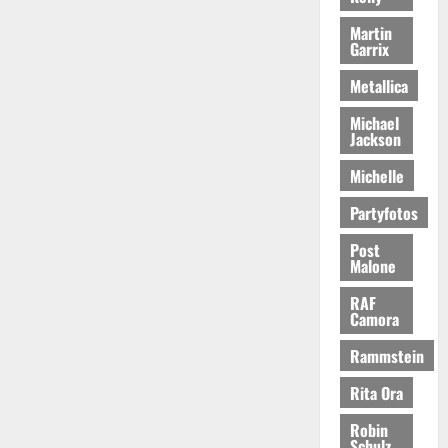
Martin
Garrix
Metallica
Michael
Jackson
Michelle
Partyfotos
Post
Malone
RAF
Camora
Rammstein
Rita Ora
Robin
Schulz