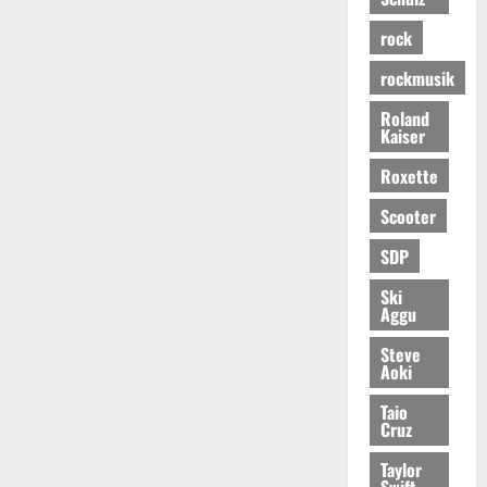
rock
rockmusik
Roland
Kaiser
Roxette
Scooter
SDP
Ski
Aggu
Steve
Aoki
Taio
Cruz
Taylor
Swift