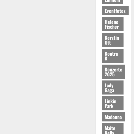
Eventfotos
Helene
Fischer
Kerstin
Ott
Kontra
K
Konzerte
2025
Lady
Gaga
Linkin
Park
Madonna
Maite
Kelly