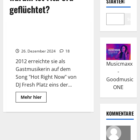
STARTEN:
geflüchtet?
Suche
Wissenswertes
Rita Ora: Erstes Album: “Ora”
und Erfolg mit Singles
26. Dezember 2024
18
2012 erreichte sie als
Musicmaxx
Gastmusikerin auf dem
-
Song "Hot Right Now" von
Goodmusic
DJ Fresh Platz eins der...
ONE
Read
Mehr hier
more
about
Rita
KOMMENTARE
Ora:
Erstes
Album:
“Ora”
und
Erfolg