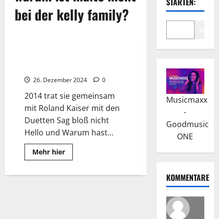
STARTEN:
bei der kelly family?
Suche
Wissenswertes
Maite Kelly: Karriere mit der
Kelly Family
26. Dezember 2024
0
2014 trat sie gemeinsam
Musicmaxx
mit Roland Kaiser mit den
-
Duetten Sag bloß nicht
Goodmusic
Hello und Warum hast...
ONE
Read
Mehr hier
more
about
Maite
KOMMENTARE
Kelly:
Karriere
mit
der
Kelly
Family