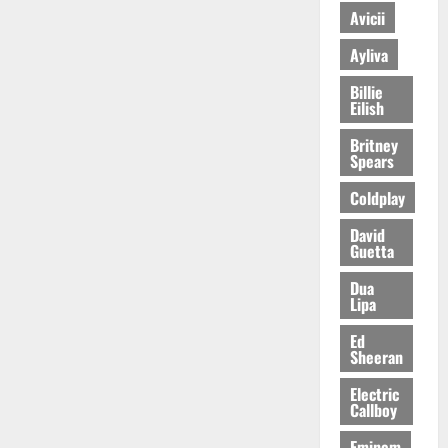
Avicii
Ayliva
Billie
Eilish
Britney
Spears
Coldplay
David
Guetta
Dua
Lipa
Ed
Sheeran
Electric
Callboy
Eminem