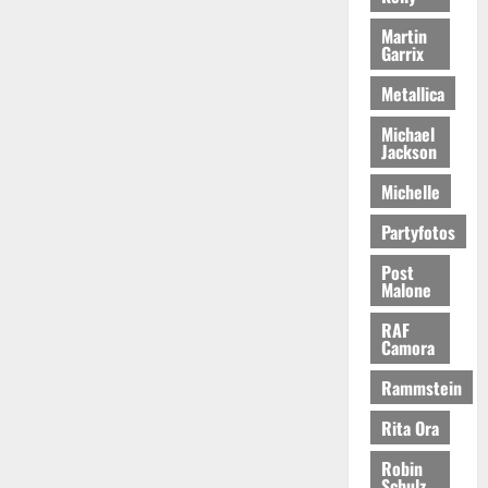
Martin
Garrix
Metallica
Michael
Jackson
Michelle
Partyfotos
Post
Malone
RAF
Camora
Rammstein
Rita Ora
Robin
Schulz