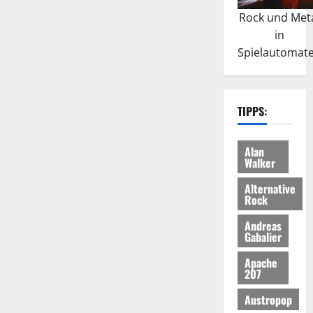
Rock und Met
in
Spielautomat
TIPPS:
Alan
Walker
Alternative
Rock
Andreas
Gabalier
Apache
207
Austropop