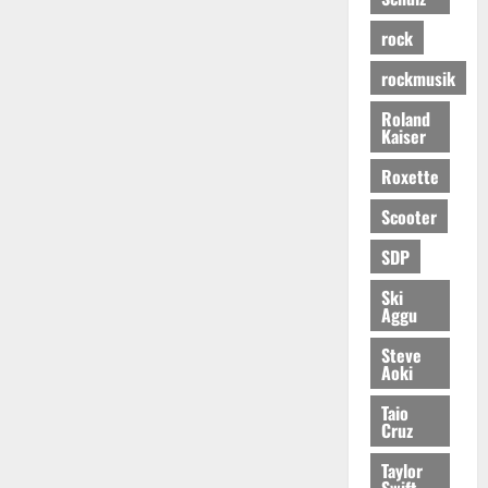
rock
rockmusik
Roland
Kaiser
Roxette
Scooter
SDP
Ski
Aggu
Steve
Aoki
Taio
Cruz
Taylor
Swift