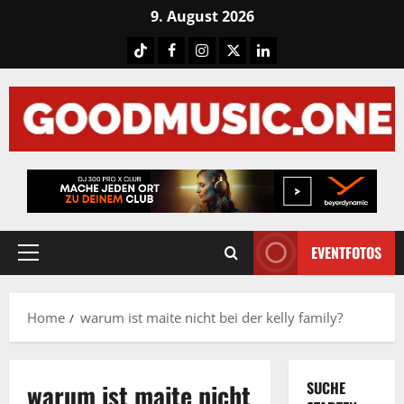
Skip
9. August 2026
to
Tiktok
Facebook
Instagram
X
LinkedIN
content
EVENTFOTOS
Primary
Menu
Home
warum ist maite nicht bei der kelly family?
warum ist maite nicht
SUCHE