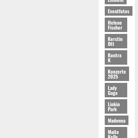
Eventfotos
Helene
Fischer
Kerstin
Ott
Kontra
K
Konzerte
2025
Lady
Gaga
Linkin
Park
Madonna
Maite
Kelly