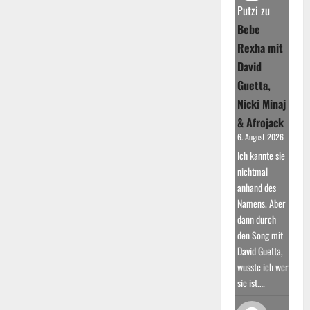
Putzi
zu
Bebe
Rexha mit
David
Guetta,
Nicki Minaj
& Afrojack
6. August 2026
Ich kannte sie
nichtmal
anhand des
Namens. Aber
dann durch
den Song mit
David Guetta,
wusste ich wer
sie ist.…