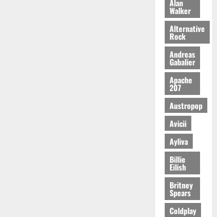
Alan
Walker
Alternative
Rock
Andreas
Gabalier
Apache
207
Austropop
Avicii
Ayliva
Billie
Eilish
Britney
Spears
Coldplay