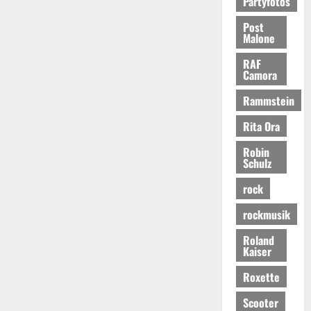
Partyfotos
Post
Malone
RAF
Camora
Rammstein
Rita Ora
Robin
Schulz
rock
rockmusik
Roland
Kaiser
Roxette
Scooter