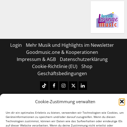
Login
Mehr Musik und Highlights im Newsletter
Goodmusic.one & Kooperationen
Impressum & AGB
Datenschutzerklärung
Cookie-Richtlinie (EU)
Shop
Geschäftsbedingungen
Tiktok
Facebook
Instagram
X
LinkedIN
Copyright © 2026 All rights reserved.
|
MoreNews
by
Cookie-Zustimmung verwalten
AF themes.
Um dir ein optimales Erlebnis zu bieten, verwenden wir Technologien wie Cookies, um
Geräteinformationen zu speichern und/oder darauf zuzugreifen. Wenn du diesen
Technologien zustimmst, können wir Daten wie das Surfverhalten oder eindeutige IDs
auf dieser Website verarbeiten. Wenn du deine Zustimmung nicht erteilst oder