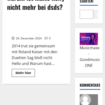
STARTEN:
nicht mehr bei dsds?
Suche
Wissenswertes
Maite Kelly: Karriere mit der
Kelly Family
26. Dezember 2024
0
2014 trat sie gemeinsam
Musicmaxx
mit Roland Kaiser mit den
-
Duetten Sag bloß nicht
Goodmusic
Hello und Warum hast...
ONE
Read
Mehr hier
more
about
Maite
KOMMENTARE
Kelly:
Karriere
mit
der
Kelly
Family