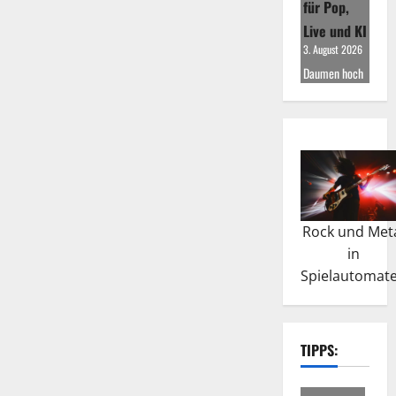
für Pop,
Live und KI
3. August 2026
Daumen hoch
Rock und Met
in
Spielautomat
TIPPS: