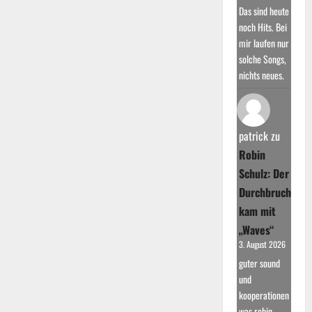
Das sind heute
noch Hits. Bei
mir laufen nur
solche Songs,
nichts neues.
patrick
zu
Robin
Schulz: Der
Durchbruch
kam mit
„Waves“
3. August 2026
guter sound
und
kooperationen
was robin