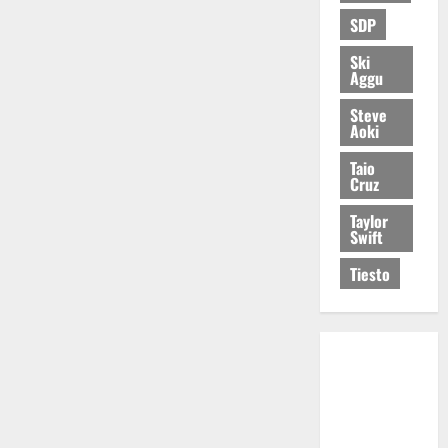
SDP
Ski
Aggu
Steve
Aoki
Taio
Cruz
Taylor
Swift
Tiesto