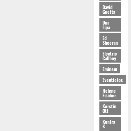
David
Guetta
Dua
Lipa
Ed
Sheeran
Electric
Callboy
Eminem
Eventfotos
Helene
Fischer
Kerstin
Ott
Kontra
K