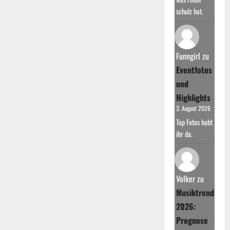
schulz hat.
Funngirl
zu
Eventfotos
und
Highlights
3. August 2026
Top Fotos habt
ihr da.
Volker
zu
Musiktrends
2026:
Prognose