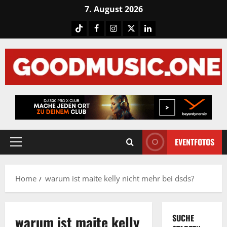
Skip
7. August 2026
to
Tiktok
Facebook
Instagram
X
LinkedIN
content
EVENTFOTOS
Primary
Menu
Home
warum ist maite kelly nicht mehr bei dsds?
warum ist maite kelly
SUCHE