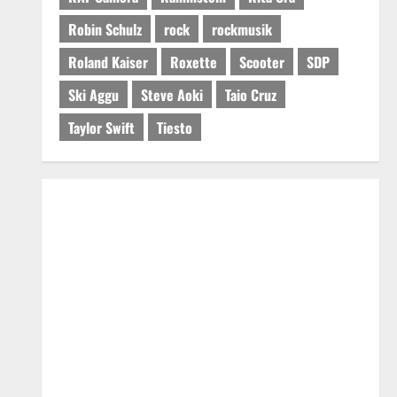
Robin Schulz
rock
rockmusik
Roland Kaiser
Roxette
Scooter
SDP
Ski Aggu
Steve Aoki
Taio Cruz
Taylor Swift
Tiesto