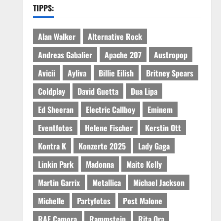
TIPPS:
Alan Walker
Alternative Rock
Andreas Gabalier
Apache 207
Austropop
Avicii
Ayliva
Billie Eilish
Britney Spears
Coldplay
David Guetta
Dua Lipa
Ed Sheeran
Electric Callboy
Eminem
Eventfotos
Helene Fischer
Kerstin Ott
Kontra K
Konzerte 2025
Lady Gaga
Linkin Park
Madonna
Maite Kelly
Martin Garrix
Metallica
Michael Jackson
Michelle
Partyfotos
Post Malone
RAF Camora
Rammstein
Rita Ora