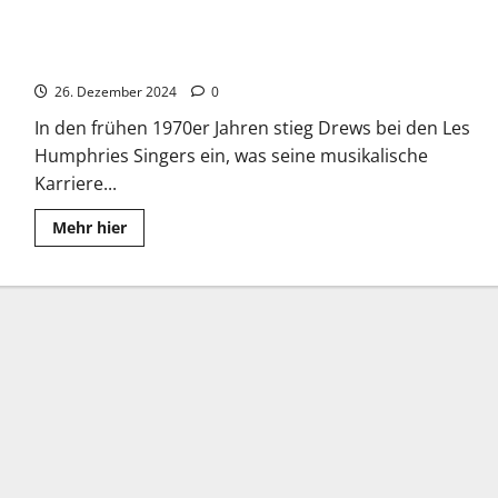
Jürgen Drews: Der Durchbruch gelang mit “Ein Bett im
Kornfeld”
26. Dezember 2024
0
In den frühen 1970er Jahren stieg Drews bei den Les
Humphries Singers ein, was seine musikalische
Karriere...
Read
Mehr hier
more
about
Jürgen
Drews:
Der
Durchbruch
gelang
mit
“Ein
Bett
im
Kornfeld”