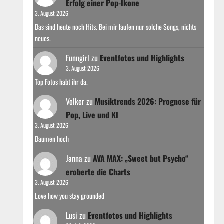
Erfolg einer Pop-Ikone
3. August 2026
Das sind heute noch Hits. Bei mir laufen nur solche Songs, nichts
neues.
Funngirl
zu
Eventfotos und Highlights
3. August 2026
Top Fotos habt ihr da.
Volker
zu
Musiktrends 2026: Prognose für
Pop, Live und KI
3. August 2026
Daumen hoch
Janna
zu
AVA MAX: „Sweet but Psycho“
eroberte die Charts
3. August 2026
Love how you stay grounded
Lusi
zu
Eventfotos und Highlights