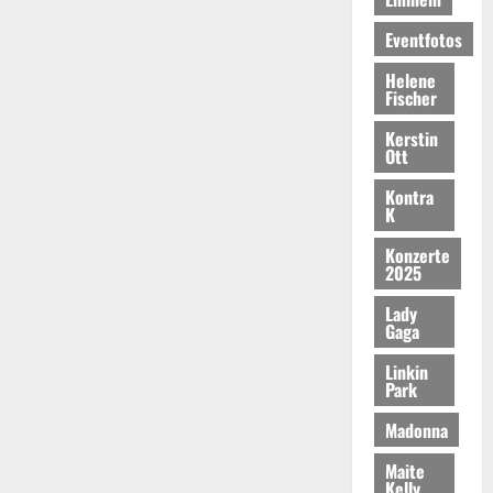
Eventfotos
Helene
Fischer
Kerstin
Ott
Kontra
K
Konzerte
2025
Lady
Gaga
Linkin
Park
Madonna
Maite
Kelly