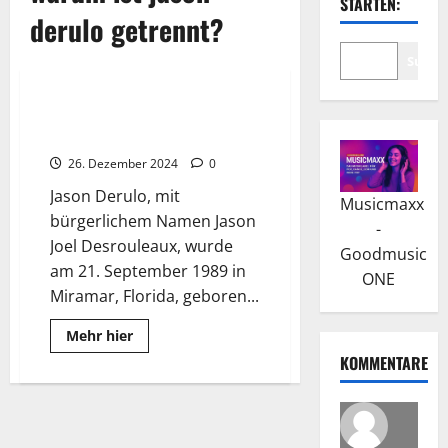
STARTEN:
derulo getrennt?
Suche
Wissenswertes
Jason Derulo: “Whatcha Say”
war sein Aufstieg in die Charts
26. Dezember 2024
0
Jason Derulo, mit
Musicmaxx
bürgerlichem Namen Jason
-
Joel Desrouleaux, wurde
Goodmusic
am 21. September 1989 in
ONE
Miramar, Florida, geboren...
Read
Mehr hier
more
KOMMENTARE
about
Jason
Derulo:
“Whatcha
Say”
war
sein