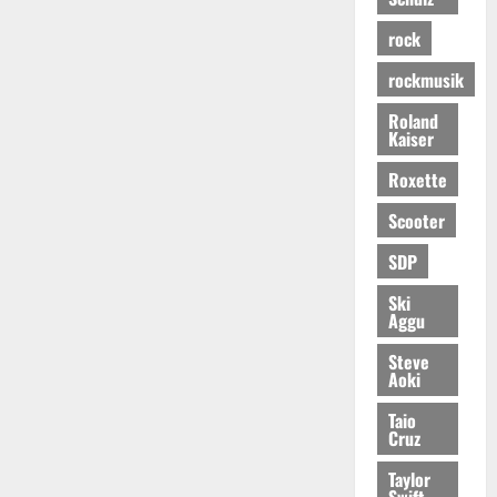
rock
rockmusik
Roland
Kaiser
Roxette
Scooter
SDP
Ski
Aggu
Steve
Aoki
Taio
Cruz
Taylor
Swift