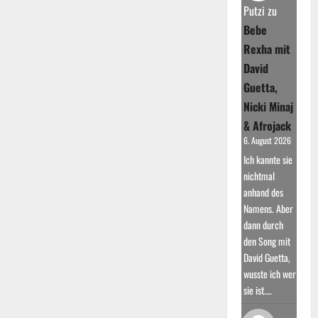
Aufstieg
Putzi
zu
in
Bebe
die
Charts
Rexha mit
David
Guetta,
Nicki Minaj
& Afrojack
6. August 2026
Ich kannte sie
nichtmal
anhand des
Namens. Aber
dann durch
den Song mit
David Guetta,
wusste ich wer
sie ist.…