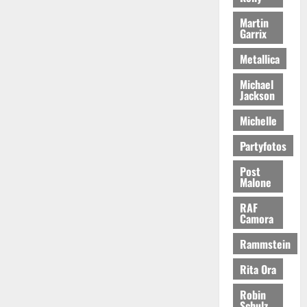
Martin
Garrix
Metallica
Michael
Jackson
Michelle
Partyfotos
Post
Malone
RAF
Camora
Rammstein
Rita Ora
Robin
Schulz