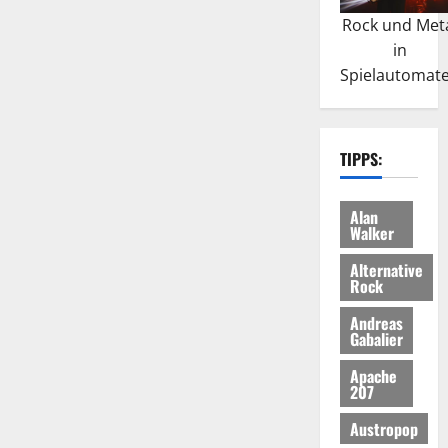
Rock und Met
in
Spielautomat
TIPPS:
Alan
Walker
Alternative
Rock
Andreas
Gabalier
Apache
207
Austropop