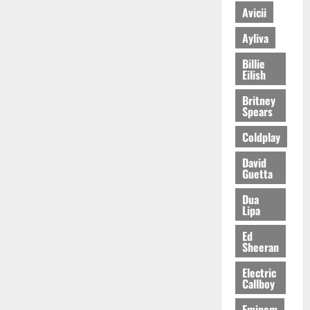
Avicii
Ayliva
Billie
Eilish
Britney
Spears
Coldplay
David
Guetta
Dua
Lipa
Ed
Sheeran
Electric
Callboy
Eminem