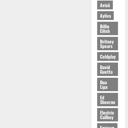
Avicii
Ayliva
Billie
Eilish
Britney
Spears
Coldplay
David
Guetta
Dua
Lipa
Ed
Sheeran
Electric
Callboy
Eminem