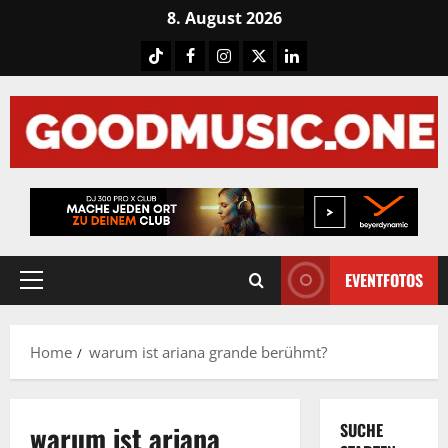
Skip
8. August 2026
to
Tiktok
Facebook
Instagram
X
LinkedIN
content
EVENTFOTOS
Primary
Menu
Home
warum ist ariana grande berühmt?
warum ist ariana
SUCHE