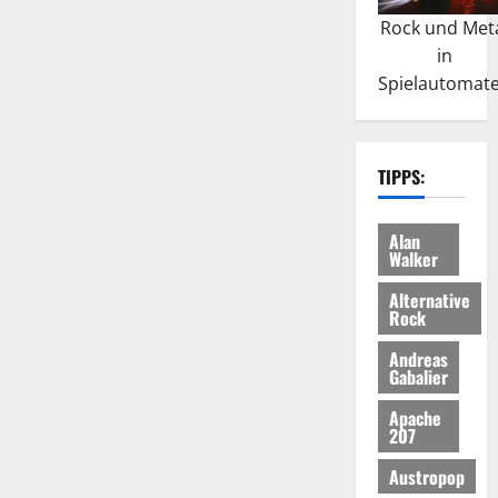
Rock und Met
in
Spielautomat
TIPPS:
Alan
Walker
Alternative
Rock
Andreas
Gabalier
Apache
207
Austropop