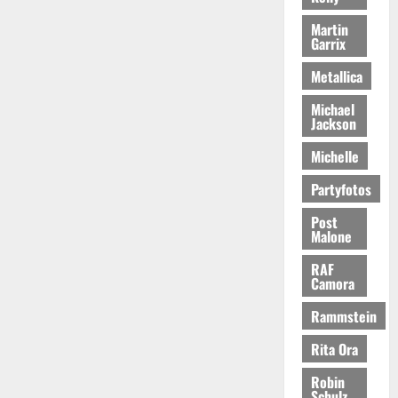
Martin
Garrix
Metallica
Michael
Jackson
Michelle
Partyfotos
Post
Malone
RAF
Camora
Rammstein
Rita Ora
Robin
Schulz