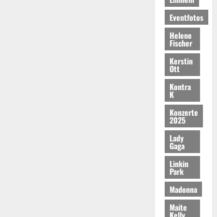
Eventfotos
Helene
Fischer
Kerstin
Ott
Kontra
K
Konzerte
2025
Lady
Gaga
Linkin
Park
Madonna
Maite
Kelly