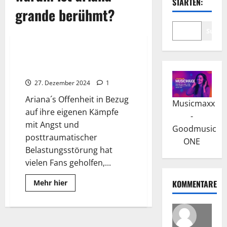
STARTEN:
grande berühmt?
Suche
Wissenswertes
Ariana Grande: Durchbruch mit
“Victorious”
27. Dezember 2024
1
Ariana´s Offenheit in Bezug
Musicmaxx
auf ihre eigenen Kämpfe
-
mit Angst und
Goodmusic
posttraumatischer
ONE
Belastungsstörung hat
vielen Fans geholfen,...
Read
Mehr hier
KOMMENTARE
more
about
Ariana
Grande:
Durchbruch
mit