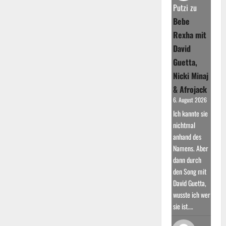
“Victorious”
Putzi
zu
Bebe
Rexha mit
David
Guetta,
Nicki Minaj
& Afrojack
6. August 2026
Ich kannte sie
nichtmal
anhand des
Namens. Aber
dann durch
den Song mit
David Guetta,
wusste ich wer
sie ist.…