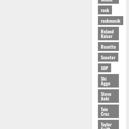
rock
rockmusik
Roland
Kaiser
Roxette
Scooter
SDP
Ski
Aggu
Steve
Aoki
Taio
Cruz
Taylor
Swift