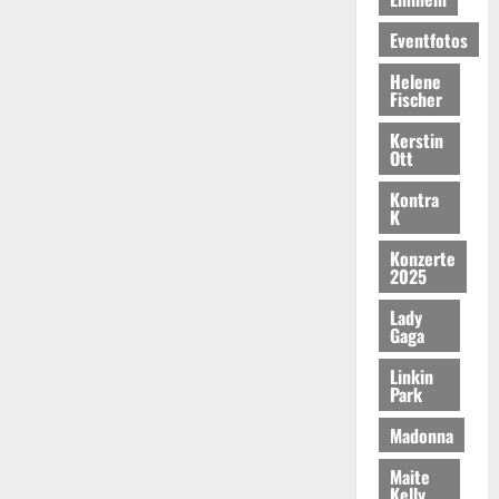
Eventfotos
Helene
Fischer
Kerstin
Ott
Kontra
K
Konzerte
2025
Lady
Gaga
Linkin
Park
Madonna
Maite
Kelly