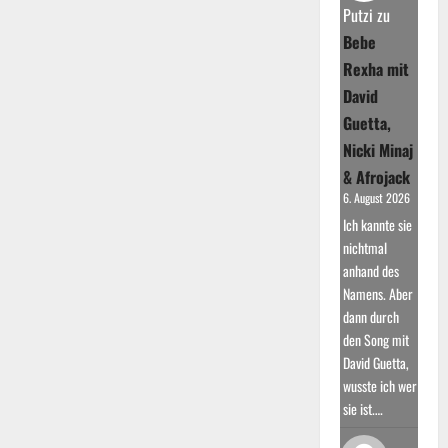
in
Putzi
zu
den
2000er
Bebe
Jahren
Rexha mit
David
Guetta,
Nicki Minaj
& Afrojack
6. August 2026
Ich kannte sie
nichtmal
anhand des
Namens. Aber
dann durch
den Song mit
David Guetta,
wusste ich wer
sie ist.…