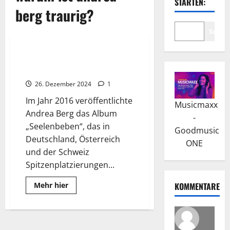
STARTEN:
berg traurig?
Suche
Wissenswertes
Andrea Berg: Kontinuierlicher
Erfolg in den 2000er Jahren
26. Dezember 2024
1
Im Jahr 2016 veröffentlichte
Musicmaxx
Andrea Berg das Album
-
„Seelenbeben“, das in
Goodmusic
Deutschland, Österreich
ONE
und der Schweiz
Spitzenplatzierungen...
Read
Mehr hier
KOMMENTARE
more
about
Andrea
Berg:
Kontinuierlicher
Erfolg