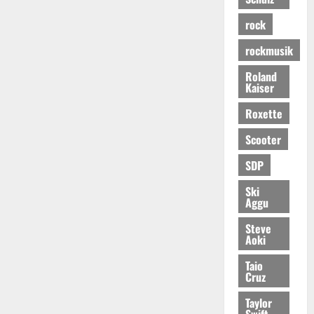
rock
rockmusik
Roland
Kaiser
Roxette
Scooter
SDP
Ski
Aggu
Steve
Aoki
Taio
Cruz
Taylor
Swift