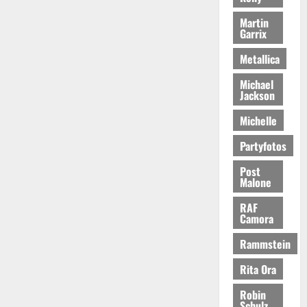
Martin
Garrix
Metallica
Michael
Jackson
Michelle
Partyfotos
Post
Malone
RAF
Camora
Rammstein
Rita Ora
Robin
Schulz