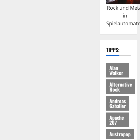
Rock und Met
in
Spielautomat
TIPPS:
Alan
Walker
Alternative
Rock
Andreas
Gabalier
Apache
207
Austropop