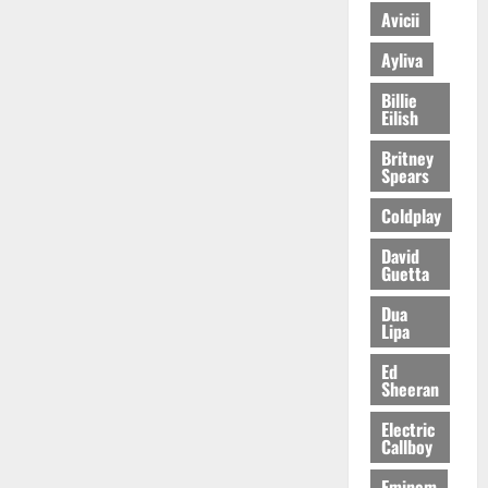
Avicii
Ayliva
Billie
Eilish
Britney
Spears
Coldplay
David
Guetta
Dua
Lipa
Ed
Sheeran
Electric
Callboy
Eminem