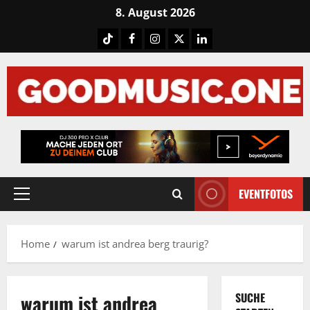
Skip
8. August 2026
to
Tiktok
Facebook
Instagram
X
LinkedIN
content
EVENTFOTOS
Primary
Menu
Home
warum ist andrea berg traurig?
warum ist andrea
SUCHE