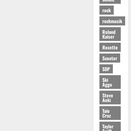
rock
rockmusik
Roland
Kaiser
Roxette
Scooter
SDP
Ski
Aggu
Steve
Aoki
Taio
Cruz
Taylor
Swift