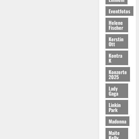
Eventfotos
Helene
Fischer
Kerstin
Ott
Kontra
K
Konzerte
2025
Lady
Gaga
Linkin
Park
Madonna
Maite
Kelly