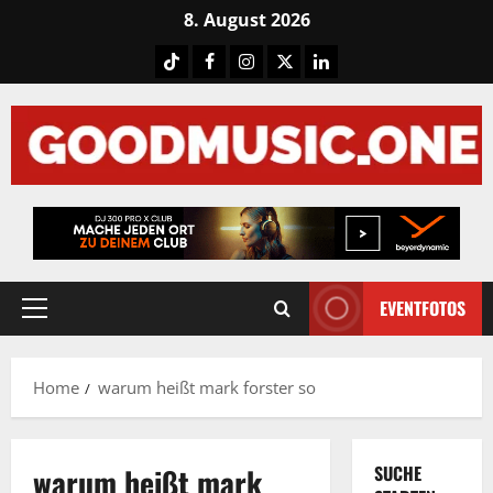
Skip
8. August 2026
to
Tiktok
Facebook
Instagram
X
LinkedIN
content
EVENTFOTOS
Primary
Menu
Home
warum heißt mark forster so
warum heißt mark
SUCHE