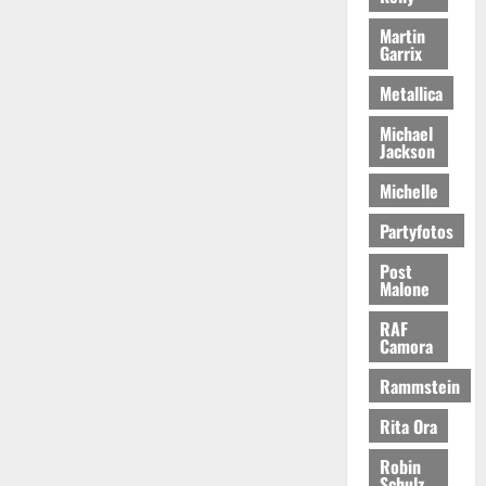
Martin
Garrix
Metallica
Michael
Jackson
Michelle
Partyfotos
Post
Malone
RAF
Camora
Rammstein
Rita Ora
Robin
Schulz