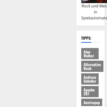
Rock und Met
in
Spielautomat
TIPPS:
Alan
Walker
Alternative
Rock
Andreas
Gabalier
Apache
207
Austropop