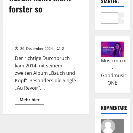
STARTEN:
forster so
Suche
Wissenswertes
Mark Forster: „Karton“ brachte
seinen Erfolg
26. Dezember 2024
2
Der richtige Durchbruch
Musicmaxx
kam 2014 mit seinem
-
zweiten Album „Bauch und
Goodmusic
Kopf“. Besonders die Single
ONE
„Au Revoir“,...
Read
Mehr hier
more
KOMMENTARE
about
Mark
Forster:
„Karton“
brachte
seinen
Erfolg