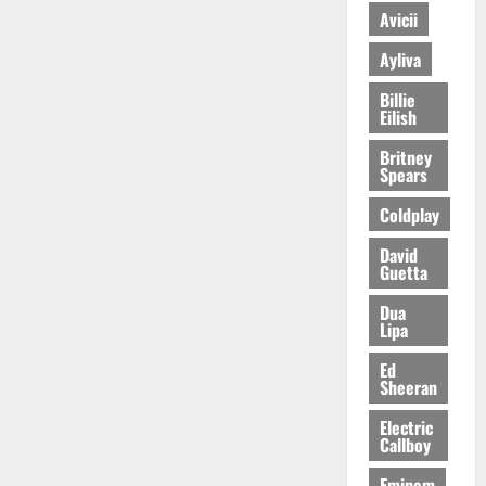
Avicii
Ayliva
Billie
Eilish
Britney
Spears
Coldplay
David
Guetta
Dua
Lipa
Ed
Sheeran
Electric
Callboy
Eminem