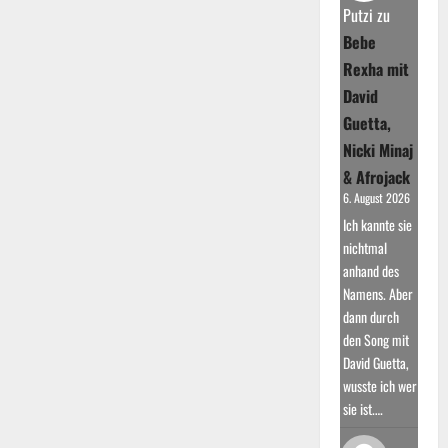
Putzi
zu
Bebe
Rexha mit
David
Guetta,
Nicki Minaj
& Afrojack
6. August 2026
Ich kannte sie
nichtmal
anhand des
Namens. Aber
dann durch
den Song mit
David Guetta,
wusste ich wer
sie ist.…