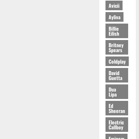
Avicii
Ayliva
Billie
Eilish
Britney
Spears
Coldplay
David
Guetta
Dua
Lipa
Ed
Sheeran
Electric
Callboy
Eminem