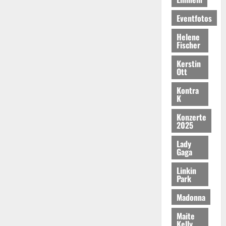
Eventfotos
Helene
Fischer
Kerstin
Ott
Kontra
K
Konzerte
2025
Lady
Gaga
Linkin
Park
Madonna
Maite
Kelly