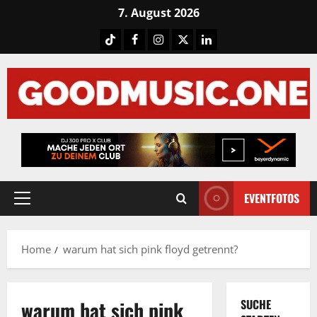
Skip
7. August 2026
to
Tiktok
Facebook
Instagram
X
LinkedIN
content
EVENTFOTOS
Primary
Menu
Home
warum hat sich pink floyd getrennt?
warum hat sich pink
SUCHE