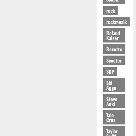
rock
rockmusik
Roland
Kaiser
Roxette
Scooter
SDP
Ski
Aggu
Steve
Aoki
Taio
Cruz
Taylor
Swift