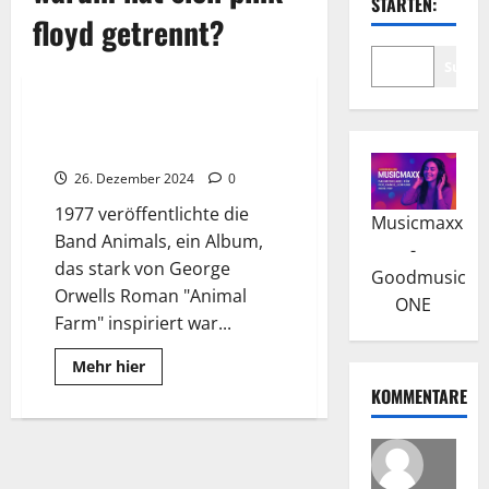
STARTEN:
floyd getrennt?
Suche
Wissenswertes
Pink Floyd: Das Konzeptalbum
„The Wall“
26. Dezember 2024
0
1977 veröffentlichte die
Musicmaxx
Band Animals, ein Album,
-
das stark von George
Goodmusic
Orwells Roman "Animal
ONE
Farm" inspiriert war...
Read
Mehr hier
more
KOMMENTARE
about
Pink
Floyd:
Das
Konzeptalbum
„The
Wall“