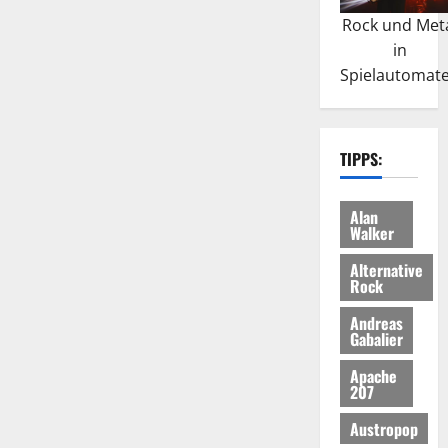
Rock und Met
in
Spielautomat
TIPPS:
Alan
Walker
Alternative
Rock
Andreas
Gabalier
Apache
207
Austropop