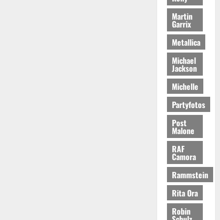
Martin
Garrix
Metallica
Michael
Jackson
Michelle
Partyfotos
Post
Malone
RAF
Camora
Rammstein
Rita Ora
Robin
Schulz