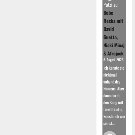
Putzi
zu
Bebe
Rexha mit
David
Guetta,
Nicki Minaj
& Afrojack
6. August 2026
Ich kannte sie
nichtmal
anhand des
Namens. Aber
dann durch
den Song mit
David Guetta,
wusste ich wer
sie ist.…