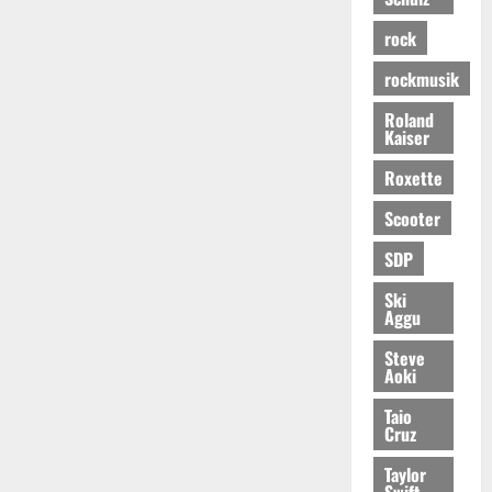
rock
rockmusik
Roland
Kaiser
Roxette
Scooter
SDP
Ski
Aggu
Steve
Aoki
Taio
Cruz
Taylor
Swift