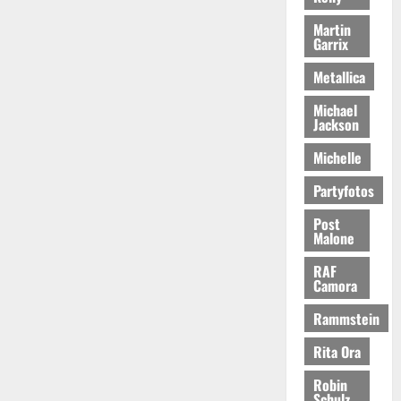
Martin
Garrix
Metallica
Michael
Jackson
Michelle
Partyfotos
Post
Malone
RAF
Camora
Rammstein
Rita Ora
Robin
Schulz