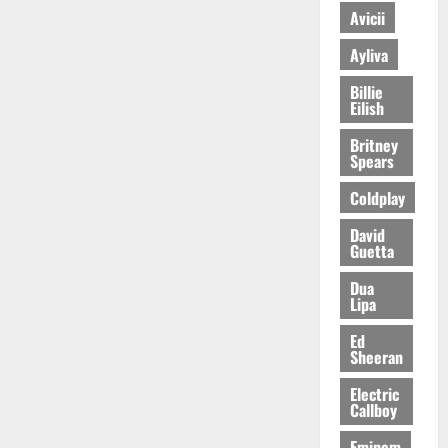
Avicii
Ayliva
Billie
Eilish
Britney
Spears
Coldplay
David
Guetta
Dua
Lipa
Ed
Sheeran
Electric
Callboy
Eminem