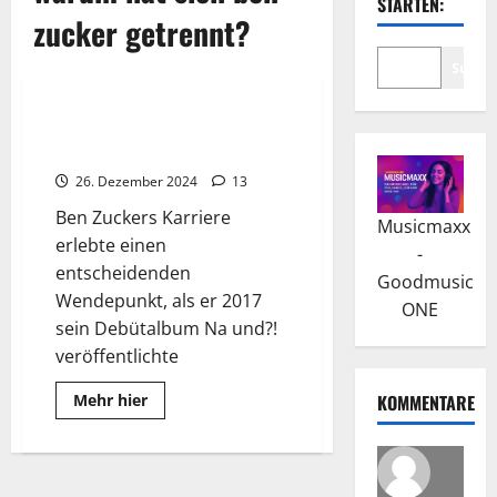
STARTEN:
zucker getrennt?
2025
2026
Suche
Wissenswertes
Ben Zucker: Na und?! war sein
Karrierestart
26. Dezember 2024
13
Ben Zuckers Karriere
Musicmaxx
erlebte einen
-
entscheidenden
Goodmusic
Wendepunkt, als er 2017
ONE
sein Debütalbum Na und?!
veröffentlichte
Read
Mehr hier
KOMMENTARE
more
about
Ben
Zucker:
Na
und?!