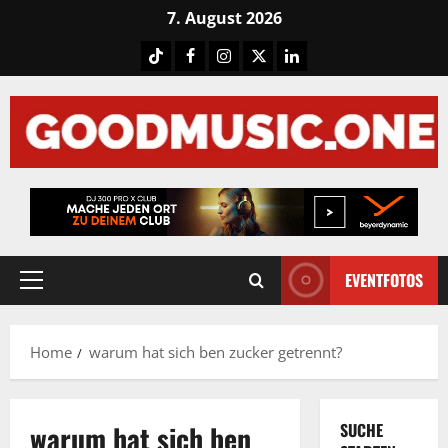
Skip
7. August 2026
to
Tiktok
Facebook
Instagram
X
LinkedIN
content
EVENTFOTOS
Primary
Menu
Home
warum hat sich ben zucker getrennt?
warum hat sich ben
SUCHE