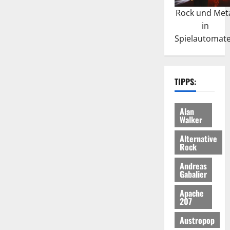
Rock und Met
in
Spielautomat
TIPPS:
Alan
Walker
Alternative
Rock
Andreas
Gabalier
Apache
207
Austropop