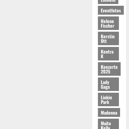
Eventfotos
Helene
Fischer
Kerstin
Ott
Kontra
K
Konzerte
2025
Lady
Gaga
Linkin
Park
Madonna
Maite
Kelly