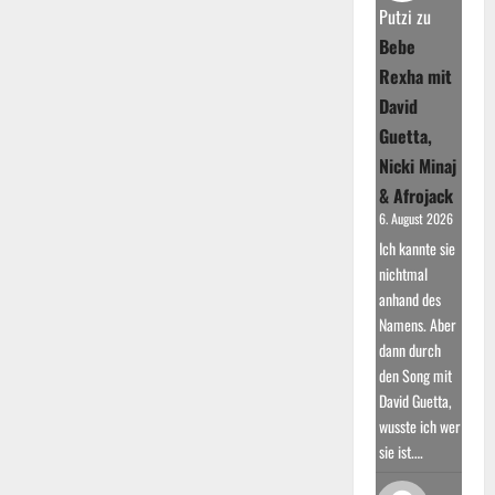
war
Putzi
zu
sein
Karrierestart
Bebe
Rexha mit
David
Guetta,
Nicki Minaj
& Afrojack
6. August 2026
Ich kannte sie
nichtmal
anhand des
Namens. Aber
dann durch
den Song mit
David Guetta,
wusste ich wer
sie ist.…