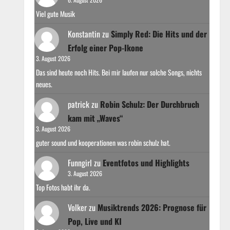
Viel gute Musik
Konstantin
zu
Simply Red: Die Hits und der
Erfolg einer Pop-Ikone
3. August 2026
Das sind heute noch Hits. Bei mir laufen nur solche Songs, nichts
neues.
patrick
zu
Robin Schulz: Der Durchbruch
kam mit „Waves“
3. August 2026
guter sound und kooperationen was robin schulz hat.
Funngirl
zu
Eventfotos und Highlights
3. August 2026
Top Fotos habt ihr da.
Volker
zu
Musiktrends 2026: Prognose für
Pop, Live und KI