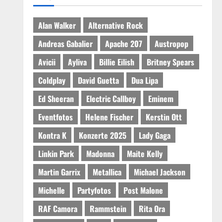
Alan Walker
Alternative Rock
Andreas Gabalier
Apache 207
Austropop
Avicii
Ayliva
Billie Eilish
Britney Spears
Coldplay
David Guetta
Dua Lipa
Ed Sheeran
Electric Callboy
Eminem
Eventfotos
Helene Fischer
Kerstin Ott
Kontra K
Konzerte 2025
Lady Gaga
Linkin Park
Madonna
Maite Kelly
Martin Garrix
Metallica
Michael Jackson
Michelle
Partyfotos
Post Malone
RAF Camora
Rammstein
Rita Ora