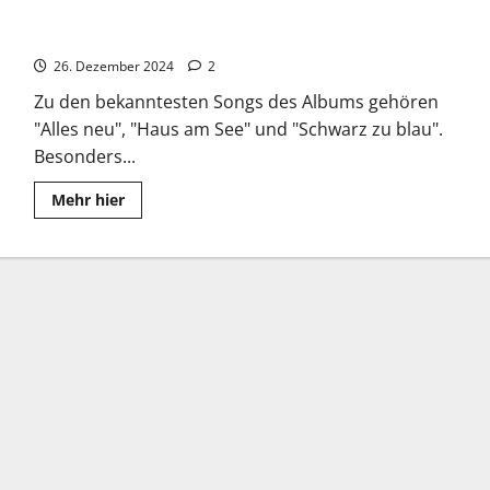
Peter Fox: Die Band Seeed war sein Erfolg
26. Dezember 2024
2
Zu den bekanntesten Songs des Albums gehören
"Alles neu", "Haus am See" und "Schwarz zu blau".
Besonders...
Read
Mehr hier
more
about
Peter
Fox:
Die
Band
Seeed
war
sein
Erfolg