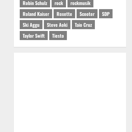
Robin Schulz
rock
rockmusik
Roland Kaiser
Roxette
Scooter
SDP
Ski Aggu
Steve Aoki
Taio Cruz
Taylor Swift
Tiesto