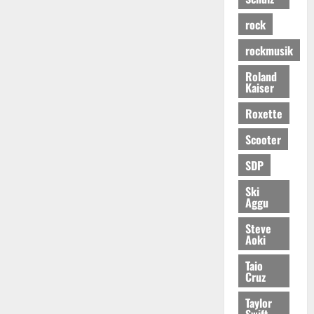
rock
rockmusik
Roland
Kaiser
Roxette
Scooter
SDP
Ski
Aggu
Steve
Aoki
Taio
Cruz
Taylor
Swift