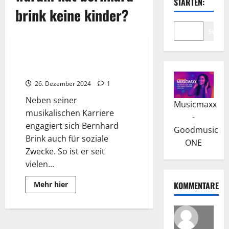
STARTEN:
brink keine kinder?
Suche
Wissenswertes
Bernhard Brink: Der
Schlagerstar und Moderator
26. Dezember 2024
1
Neben seiner
Musicmaxx
musikalischen Karriere
-
engagiert sich Bernhard
Goodmusic
Brink auch für soziale
ONE
Zwecke. So ist er seit
vielen...
Read
Mehr hier
KOMMENTARE
more
about
Bernhard
Brink:
Der
Schlagerstar