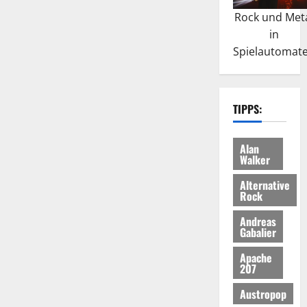
Rock und Met
in
Spielautomat
TIPPS:
Alan
Walker
Alternative
Rock
Andreas
Gabalier
Apache
207
Austropop