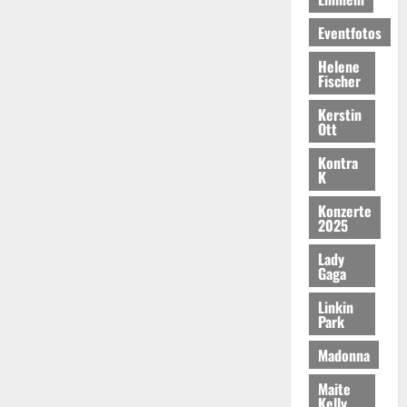
Eventfotos
Helene
Fischer
Kerstin
Ott
Kontra
K
Konzerte
2025
Lady
Gaga
Linkin
Park
Madonna
Maite
Kelly