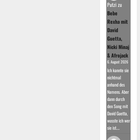
und
Putzi
zu
Moderator
Bebe
Rexha mit
David
Guetta,
Nicki Minaj
& Afrojack
6. August 2026
Ich kannte sie
nichtmal
anhand des
Namens. Aber
dann durch
den Song mit
David Guetta,
wusste ich wer
sie ist.…