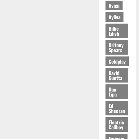
Avicii
Ayliva
Billie
Eilish
Britney
Spears
Coldplay
David
Guetta
Dua
Lipa
Ed
Sheeran
Electric
Callboy
Eminem