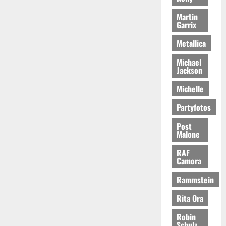
Martin
Garrix
Metallica
Michael
Jackson
Michelle
Partyfotos
Post
Malone
RAF
Camora
Rammstein
Rita Ora
Robin
Schulz