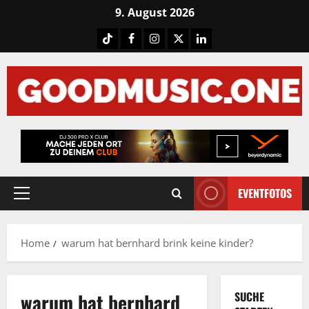
Skip
9. August 2026
to
Tiktok
Facebook
Instagram
X
LinkedIN
content
EVENTFOTOS
Primary
Menu
Home
warum hat bernhard brink keine kinder?
warum hat bernhard
SUCHE