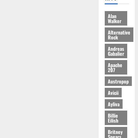
Alan
Walker
Alternative
Rock
Andreas
Gabalier
Apache
207
Austropop
Avicii
Ayliva
Billie
Eilish
Britney
Spears