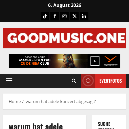
Skip
6. August 2026
to
Tiktok
Facebook
Instagram
X
LinkedIN
content
EVENTFOTOS
Primary
Menu
Home
warum hat adele konzert abgesagt?
warum hat adele
SUCHE