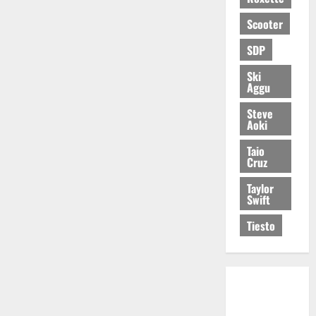
Scooter
SDP
Ski
Aggu
Steve
Aoki
Taio
Cruz
Taylor
Swift
Tiesto