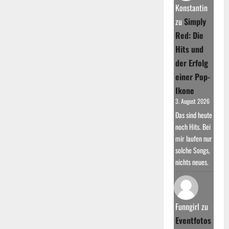
Millionen
Konstantin
Platten
weltweit
zu
Simply
verkauft
Red: Die
Hits und
der Erfolg
einer Pop-
Ikone
3. August 2026
Das sind heute
noch Hits. Bei
mir laufen nur
solche Songs,
nichts neues.
Funngirl
zu
Eventfotos