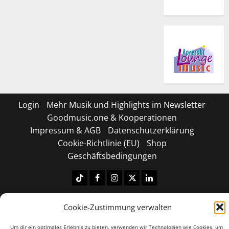
Login
Mehr Musik und Highlights im Newsletter
Goodmusic.one & Kooperationen
Impressum & AGB
Datenschutzerklärung
Cookie-Richtlinie (EU)
Shop
Geschäftsbedingungen
Tiktok
Facebook
Instagram
X
LinkedIN
Copyright © 2026 All rights reserved.
|
MoreNews
by
Cookie-Zustimmung verwalten
AF themes.
Um dir ein optimales Erlebnis zu bieten, verwenden wir Technologien wie Cookies, um