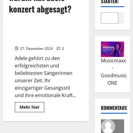
STARTEN:
konzert abgesagt?
Suche
Wissenswertes
Adele hat über 120 Millionen
Platten weltweit verkauft
27. Dezember 2024
2
Adele gehört zu den
Musicmaxx
erfolgreichsten und
-
beliebtesten Sängerinnen
Goodmusic
unserer Zeit. Ihr
ONE
einzigartiger Gesangsstil
und ihre emotionale Kraft...
Read
Mehr hier
KOMMENTARE
more
about
Adele
hat
über
120