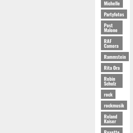
Michelle
Partyfotos
Post
Malone
RAF
Camora
Rammstein
Rita Ora
Robin
Schulz
rock
rockmusik
Roland
Kaiser
Roxette