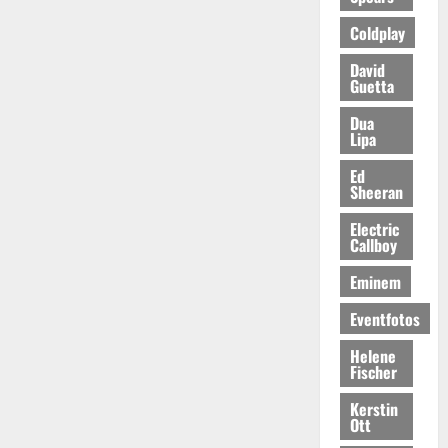
Coldplay
David
Guetta
Dua
Lipa
Ed
Sheeran
Electric
Callboy
Eminem
Eventfotos
Helene
Fischer
Kerstin
Ott