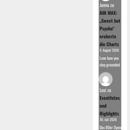
Janna
zu
AVA MAX:
„Sweet but
Psycho“
eroberte
die Charts
3. August 2026
Love how you
stay grounded
Lusi
zu
Eventfotos
und
Highlights
30. Juli 2026
Das 80er Open