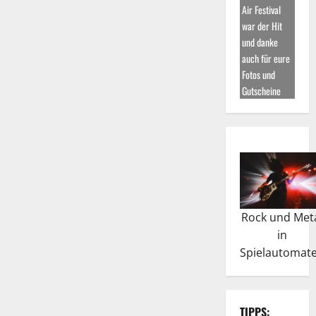
Air Festival
war der Hit
und danke
auch für eure
Fotos und
Gutscheine
Rock und Met
in
Spielautomat
TIPPS: