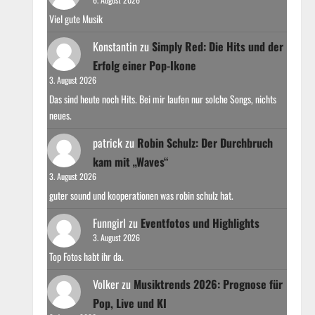
Viel gute Musik
Konstantin
zu
Simply Red: Die Hits und der
Erfolg einer Pop-Ikone
3. August 2026
Das sind heute noch Hits. Bei mir laufen nur solche Songs, nichts
neues.
patrick
zu
Robin Schulz: Der Durchbruch
kam mit „Waves“
3. August 2026
guter sound und kooperationen was robin schulz hat.
Funngirl
zu
Eventfotos und Highlights
3. August 2026
Top Fotos habt ihr da.
Volker
zu
Musiktrends 2026: Prognose für
Pop, Live und KI