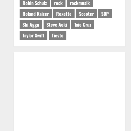
Robin Schulz
rock
rockmusik
Roland Kaiser
Roxette
Scooter
SDP
Ski Aggu
Steve Aoki
Taio Cruz
Taylor Swift
Tiesto