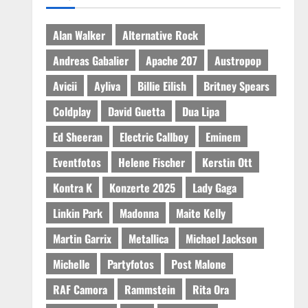
Alan Walker
Alternative Rock
Andreas Gabalier
Apache 207
Austropop
Avicii
Ayliva
Billie Eilish
Britney Spears
Coldplay
David Guetta
Dua Lipa
Ed Sheeran
Electric Callboy
Eminem
Eventfotos
Helene Fischer
Kerstin Ott
Kontra K
Konzerte 2025
Lady Gaga
Linkin Park
Madonna
Maite Kelly
Martin Garrix
Metallica
Michael Jackson
Michelle
Partyfotos
Post Malone
RAF Camora
Rammstein
Rita Ora