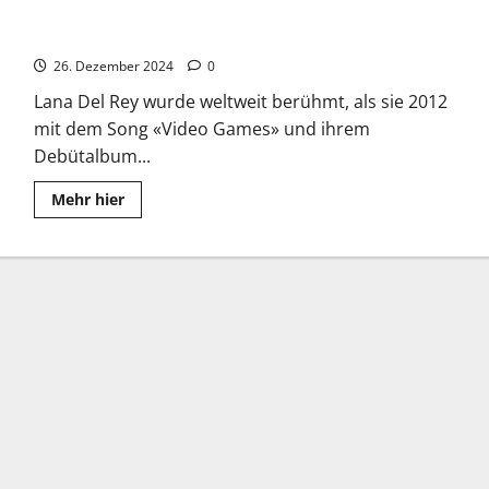
Lana Del Rey neues Album “The Right Person Will Stay”
26. Dezember 2024
0
Lana Del Rey wurde weltweit berühmt, als sie 2012
mit dem Song «Video Games» und ihrem
Debütalbum...
Read
Mehr hier
more
about
Lana
Del
Rey
neues
Album
“The
Right
Person
Will
Stay”