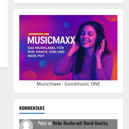
Musicmaxx - Goodmusic ONE
KOMMENTARE
Putzi
zu
Bebe Rexha mit David Guetta,