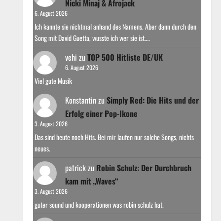
Nicki Minaj & Afrojack
6. August 2026
Ich kannte sie nichtmal anhand des Namens. Aber dann durch den
Song mit David Guetta, wusste ich wer sie ist.…
vehi
zu
TOP 500 Hitliste DE/UK
6. August 2026
Viel gute Musik
Konstantin
zu
Simply Red: Die Hits und der
Erfolg einer Pop-Ikone
3. August 2026
Das sind heute noch Hits. Bei mir laufen nur solche Songs, nichts
neues.
patrick
zu
Robin Schulz: Der Durchbruch
kam mit „Waves“
3. August 2026
guter sound und kooperationen was robin schulz hat.