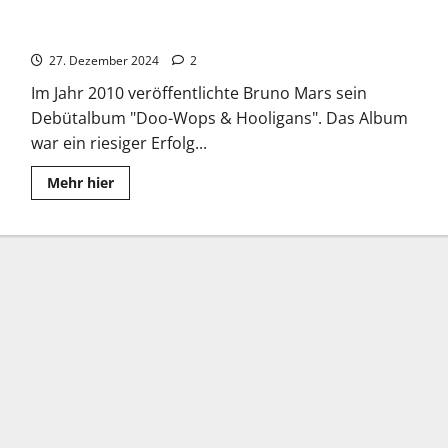
Bruno Mars: Doo-Wops & Hooligans
27. Dezember 2024
2
Im Jahr 2010 veröffentlichte Bruno Mars sein
Debütalbum "Doo-Wops & Hooligans". Das Album
war ein riesiger Erfolg...
Read
Mehr hier
more
about
Bruno
Mars:
Doo-
Wops
&
Hooligans