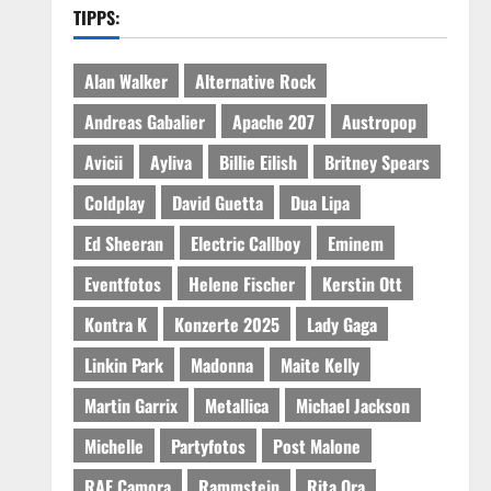
TIPPS:
Alan Walker
Alternative Rock
Andreas Gabalier
Apache 207
Austropop
Avicii
Ayliva
Billie Eilish
Britney Spears
Coldplay
David Guetta
Dua Lipa
Ed Sheeran
Electric Callboy
Eminem
Eventfotos
Helene Fischer
Kerstin Ott
Kontra K
Konzerte 2025
Lady Gaga
Linkin Park
Madonna
Maite Kelly
Martin Garrix
Metallica
Michael Jackson
Michelle
Partyfotos
Post Malone
RAF Camora
Rammstein
Rita Ora