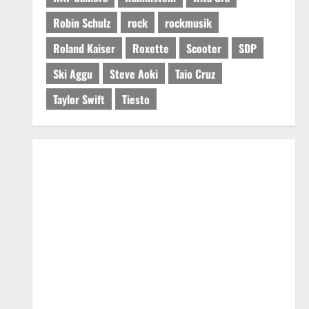
Robin Schulz
rock
rockmusik
Roland Kaiser
Roxette
Scooter
SDP
Ski Aggu
Steve Aoki
Taio Cruz
Taylor Swift
Tiesto