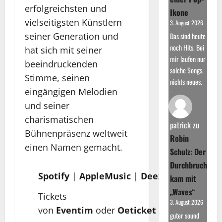
erfolgreichsten und
Ikone
vielseitigsten Künstlern
3. August 2026
seiner Generation und
Das sind heute
noch Hits. Bei
hat sich mit seiner
mir laufen nur
beeindruckenden
solche Songs,
Stimme, seinen
nichts neues.
eingängigen Melodien
und seiner
charismatischen
patrick
zu
Bühnenpräsenz weltweit
Robin
einen Namen gemacht.
Schulz: Der
Durchbruch
Spotify
|
AppleMusic
|
Deezer
kam mit
„Waves“
Tickets
3. August 2026
von
Eventim
oder
Oeticket
guter sound