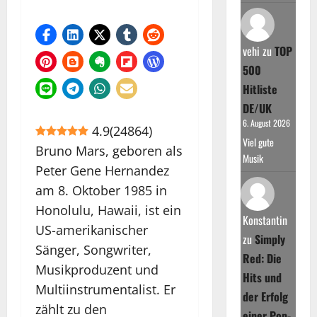
vehi
zu
TOP
500
Hitliste
DE/UK
6. August 2026
4.9
(
24864
)
Viel gute
Bruno Mars, geboren als
Musik
Peter Gene Hernandez
am 8. Oktober 1985 in
Honolulu, Hawaii, ist ein
Konstantin
US-amerikanischer
zu
Simply
Sänger, Songwriter,
Red: Die
Musikproduzent und
Hits und
Multiinstrumentalist. Er
der Erfolg
zählt zu den
einer Pop-