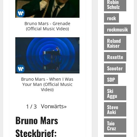
Robin
Schulz
rock
Bruno Mars - Grenade
rockmusik
(Official Music Video)
Roland
Kaiser
Roxette
Scooter
SDP
Bruno Mars - When I Was
Your Man (Official Music
Video)
Ski
Aggu
Vorwärts
»
1
/
3
Steve
Aoki
Bruno Mars
Taio
Cruz
Steckbrief: