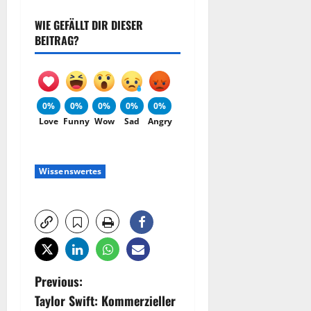
WIE GEFÄLLT DIR DIESER
BEITRAG?
0%
0%
0%
0%
0%
Love
Funny
Wow
Sad
Angry
Wissenswertes
P
Previous:
Taylor Swift: Kommerzieller