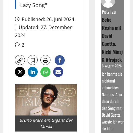
Lazy Song"
Putzi
zu
Published: 26. Juni 2024
Bebe
| Updated: 27. Dezember
Rexha mit
2024
David
Guetta,
2
Nicki Minaj
& Afrojack
6. August 2026
Ich kannte sie
nichtmal
anhand des
Namens. Aber
dann durch
den Song mit
David Guetta,
Bruno Mars ein Gigant der
wusste ich wer
Musik
sie ist.…