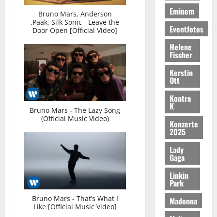
Eminem
Bruno Mars, Anderson
.Paak, Silk Sonic - Leave the
Eventfotos
Door Open [Official Video]
Helene
Fischer
Kerstin
Ott
Kontra
K
Bruno Mars - The Lazy Song
(Official Music Video)
Konzerte
2025
Lady
Gaga
Linkin
Park
Bruno Mars - That’s What I
Madonna
Like [Official Music Video]