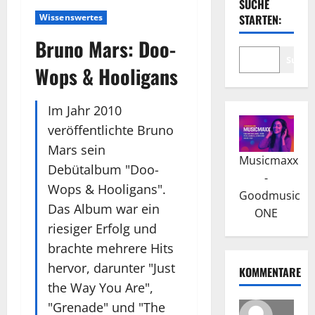
SUCHE
Wissenswertes
STARTEN:
Bruno Mars: Doo-
Suche
Wops & Hooligans
Im Jahr 2010
veröffentlichte Bruno
Mars sein
Musicmaxx
Debütalbum "Doo-
-
Wops & Hooligans".
Goodmusic
Das Album war ein
ONE
riesiger Erfolg und
brachte mehrere Hits
hervor, darunter "Just
KOMMENTARE
the Way You Are",
"Grenade" und "The