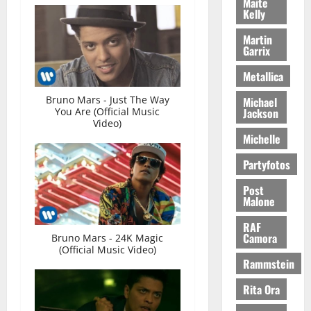
Maite
Kelly
Martin
Garrix
Metallica
Bruno Mars - Just The Way
Michael
Jackson
You Are (Official Music
Video)
Michelle
Partyfotos
Post
Malone
RAF
Camora
Bruno Mars - 24K Magic
(Official Music Video)
Rammstein
Rita Ora