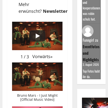
und
Mehr
kooperationen
erwünscht?
Newsletter
was robin
schulz hat.
Funngirl
zu
Eventfotos
und
Vorwärts
»
1
/
3
Highlights
3. August 2026
Top Fotos habt
ihr da.
Bruno Mars - I Just Might
[Official Music Video]