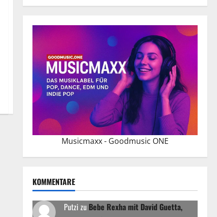
Musicmaxx - Goodmusic ONE
KOMMENTARE
Putzi
zu
Bebe Rexha mit David Guetta,