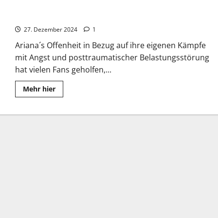
Ariana Grande: Durchbruch mit “Victorious”
27. Dezember 2024
1
Ariana´s Offenheit in Bezug auf ihre eigenen Kämpfe
mit Angst und posttraumatischer Belastungsstörung
hat vielen Fans geholfen,...
Read
Mehr hier
more
about
Ariana
Grande:
Durchbruch
mit
“Victorious”