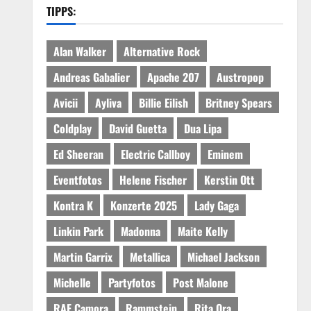
TIPPS:
Alan Walker
Alternative Rock
Andreas Gabalier
Apache 207
Austropop
Avicii
Ayliva
Billie Eilish
Britney Spears
Coldplay
David Guetta
Dua Lipa
Ed Sheeran
Electric Callboy
Eminem
Eventfotos
Helene Fischer
Kerstin Ott
Kontra K
Konzerte 2025
Lady Gaga
Linkin Park
Madonna
Maite Kelly
Martin Garrix
Metallica
Michael Jackson
Michelle
Partyfotos
Post Malone
RAF Camora
Rammstein
Rita Ora