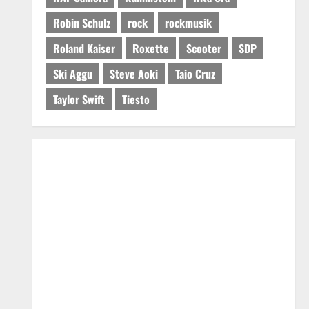
Robin Schulz
rock
rockmusik
Roland Kaiser
Roxette
Scooter
SDP
Ski Aggu
Steve Aoki
Taio Cruz
Taylor Swift
Tiesto