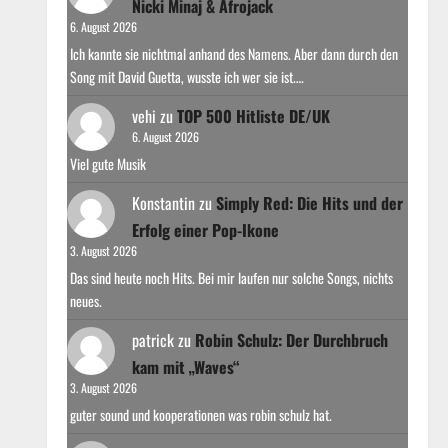
Nicki Minaj & Afrojack
6. August 2026
Ich kannte sie nichtmal anhand des Namens. Aber dann durch den
Song mit David Guetta, wusste ich wer sie ist.…
vehi
zu
TOP 500 Hitliste DE/UK
6. August 2026
Viel gute Musik
Konstantin
zu
Simply Red: Die Hits und der
Erfolg einer Pop-Ikone
3. August 2026
Das sind heute noch Hits. Bei mir laufen nur solche Songs, nichts
neues.
patrick
zu
Robin Schulz: Der Durchbruch
kam mit „Waves“
3. August 2026
guter sound und kooperationen was robin schulz hat.