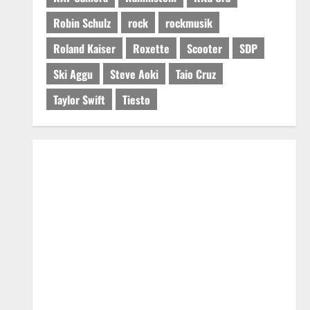
Robin Schulz
rock
rockmusik
Roland Kaiser
Roxette
Scooter
SDP
Ski Aggu
Steve Aoki
Taio Cruz
Taylor Swift
Tiesto