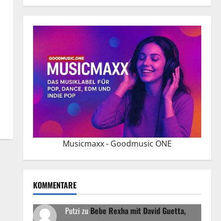
Musicmaxx - Goodmusic ONE
KOMMENTARE
Putzi
zu
Bebe Rexha mit David Guetta,