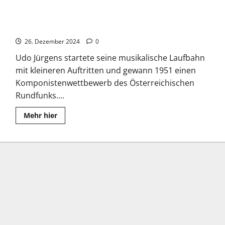
Udo Jürgens: Eine Legende der Musikgeschichte und sein
Leben
26. Dezember 2024
0
Udo Jürgens startete seine musikalische Laufbahn
mit kleineren Auftritten und gewann 1951 einen
Komponistenwettbewerb des Österreichischen
Rundfunks....
Read
Mehr hier
more
about
Udo
Jürgens:
Eine
Legende
der
Musikgeschichte
und
sein
Leben