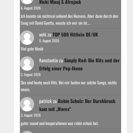
Nicki Minaj & Afrojack
6. August 2026
Ich kannte sie nichtmal anhand des Namens. Aber dann durch den
Song mit David Guetta, wusste ich wer sie ist.…
vehi
zu
TOP 500 Hitliste DE/UK
6. August 2026
Viel gute Musik
Konstantin
zu
Simply Red: Die Hits und der
Erfolg einer Pop-Ikone
3. August 2026
Das sind heute noch Hits. Bei mir laufen nur solche Songs, nichts
neues.
patrick
zu
Robin Schulz: Der Durchbruch
kam mit „Waves“
3. August 2026
guter sound und kooperationen was robin schulz hat.