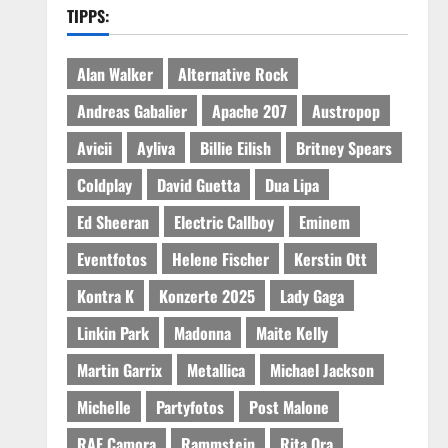
TIPPS:
Alan Walker
Alternative Rock
Andreas Gabalier
Apache 207
Austropop
Avicii
Ayliva
Billie Eilish
Britney Spears
Coldplay
David Guetta
Dua Lipa
Ed Sheeran
Electric Callboy
Eminem
Eventfotos
Helene Fischer
Kerstin Ott
Kontra K
Konzerte 2025
Lady Gaga
Linkin Park
Madonna
Maite Kelly
Martin Garrix
Metallica
Michael Jackson
Michelle
Partyfotos
Post Malone
RAF Camora
Rammstein
Rita Ora