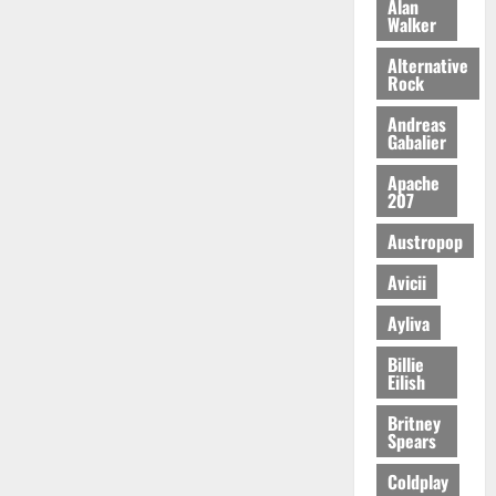
Alan
Walker
Alternative
Rock
Andreas
Gabalier
Apache
207
Austropop
Avicii
Ayliva
Billie
Eilish
Britney
Spears
Coldplay