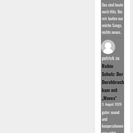
Das sind heute
noch Hits. Bei
mir laufen nur
solche Songs,
nichts neues.
patrick
zu
Robin
Schulz: Der
Durchbruch
kam mit
„Waves“
3. August 2026
guter sound
und
kooperationen
was robin