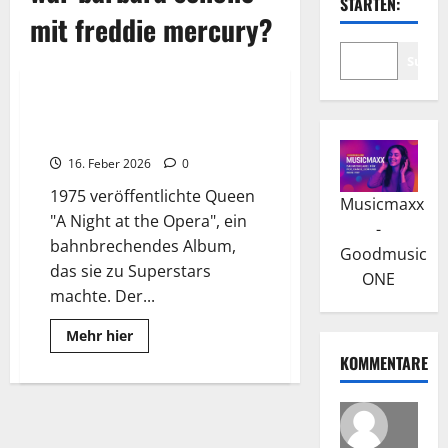
STARTEN:
mit freddie mercury?
Suche
Wissenswertes
QUEEN: Der Aufstieg zum
Weltruhm
16. Feber 2026
0
1975 veröffentlichte Queen
Musicmaxx
"A Night at the Opera", ein
-
bahnbrechendes Album,
Goodmusic
das sie zu Superstars
ONE
machte. Der...
Read
Mehr hier
more
KOMMENTARE
about
QUEEN:
Der
Aufstieg
zum
Weltruhm