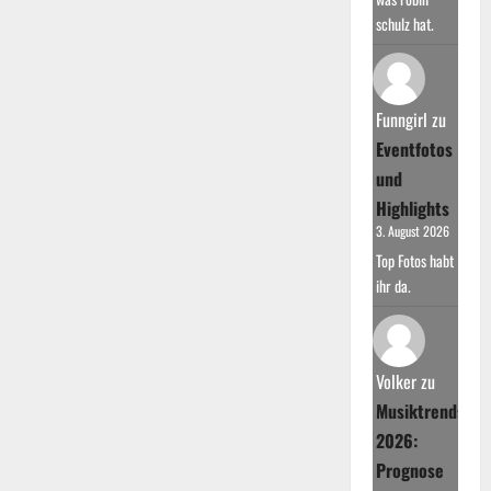
schulz hat.
Funngirl
zu
Eventfotos
und
Highlights
3. August 2026
Top Fotos habt
ihr da.
Volker
zu
Musiktrends
2026:
Prognose