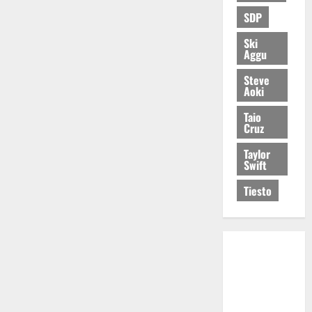
SDP
Ski
Aggu
Steve
Aoki
Taio
Cruz
Taylor
Swift
Tiesto