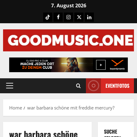
Skip
7. August 2026
to
Tiktok
Facebook
Instagram
X
LinkedIN
content
EVENTFOTOS
Primary
Menu
Home
war barbara schöne mit freddie mercury?
war barbara schöne
SUCHE