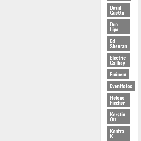
David
Guetta
Dua
Lipa
Ed
Sheeran
Electric
Callboy
Eminem
Eventfotos
Helene
Fischer
Kerstin
Ott
Kontra
K