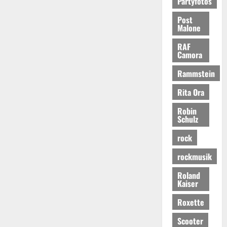
Partyfotos
Post
Malone
RAF
Camora
Rammstein
Rita Ora
Robin
Schulz
rock
rockmusik
Roland
Kaiser
Roxette
Scooter