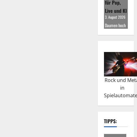
für Pop,
Live und KI
3. August 2026
Daumen hoch
Rock und Met
in
Spielautomat
TIPPS: