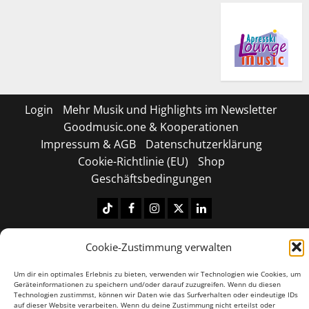
Login
Mehr Musik und Highlights im Newsletter
Goodmusic.one & Kooperationen
Impressum & AGB
Datenschutzerklärung
Cookie-Richtlinie (EU)
Shop
Geschäftsbedingungen
Tiktok
Facebook
Instagram
X
LinkedIN
Copyright © 2026 All rights reserved.
|
MoreNews
by
Cookie-Zustimmung verwalten
AF themes.
Um dir ein optimales Erlebnis zu bieten, verwenden wir Technologien wie Cookies, um
Geräteinformationen zu speichern und/oder darauf zuzugreifen. Wenn du diesen
Technologien zustimmst, können wir Daten wie das Surfverhalten oder eindeutige IDs
auf dieser Website verarbeiten. Wenn du deine Zustimmung nicht erteilst oder