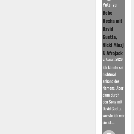
nimmt
Putzi
zu
Abschied
Bebe
Rexha mit
David
Guetta,
Nicki Minaj
& Afrojack
6. August 2026
Ich kannte sie
nichtmal
anhand des
Namens. Aber
dann durch
den Song mit
David Guetta,
wusste ich wer
sie ist.…