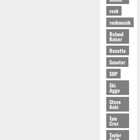
rock
rockmusik
Roland
Kaiser
Roxette
Scooter
SDP
Ski
Aggu
Steve
Aoki
Taio
Cruz
Taylor
Swift