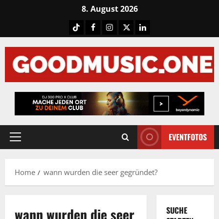
Skip
8. August 2026
to
Tiktok
Facebook
Instagram
X
LinkedIN
content
EVENTFOTOS
Primary
Menu
Home
wann wurden die seer gegründet?
wann wurden die seer
SUCHE