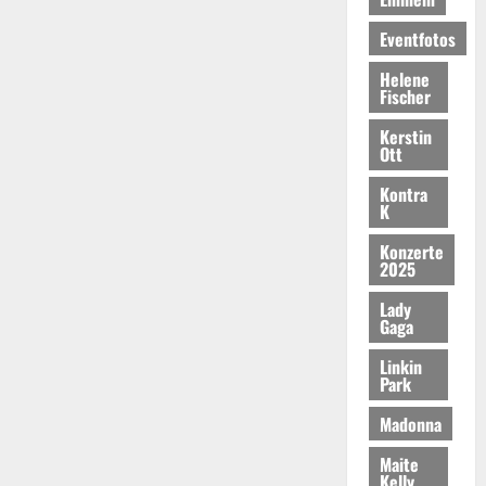
Eventfotos
Helene
Fischer
Kerstin
Ott
Kontra
K
Konzerte
2025
Lady
Gaga
Linkin
Park
Madonna
Maite
Kelly