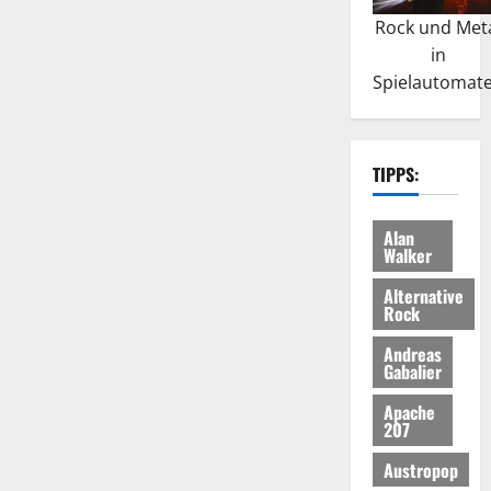
Rock und Met
in
Spielautomat
TIPPS:
Alan
Walker
Alternative
Rock
Andreas
Gabalier
Apache
207
Austropop