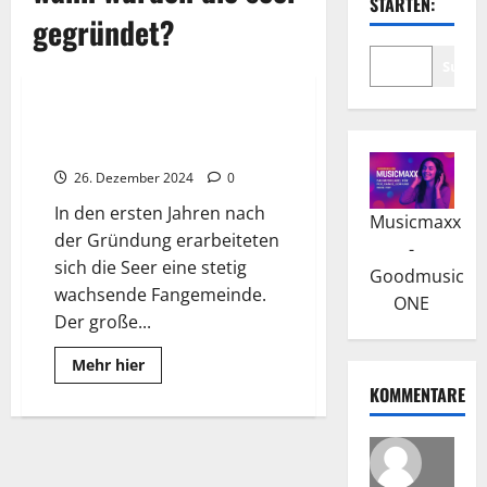
STARTEN:
gegründet?
Suche
Wissenswertes
Die Seer: Eine Erfolgsband aus
Österreich nimmt Abschied
26. Dezember 2024
0
In den ersten Jahren nach
Musicmaxx
der Gründung erarbeiteten
-
sich die Seer eine stetig
Goodmusic
wachsende Fangemeinde.
ONE
Der große...
Read
Mehr hier
more
KOMMENTARE
about
Die
Seer:
Eine
Erfolgsband
aus
Österreich