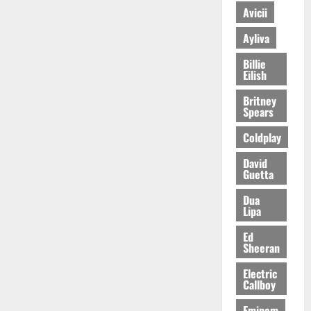
Avicii
Ayliva
Billie
Eilish
Britney
Spears
Coldplay
David
Guetta
Dua
Lipa
Ed
Sheeran
Electric
Callboy
Eminem