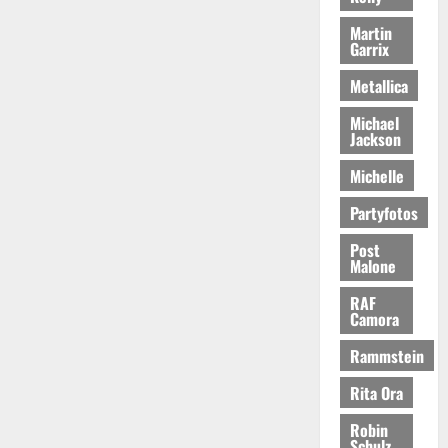
Martin
Garrix
Metallica
Michael
Jackson
Michelle
Partyfotos
Post
Malone
RAF
Camora
Rammstein
Rita Ora
Robin
Schulz