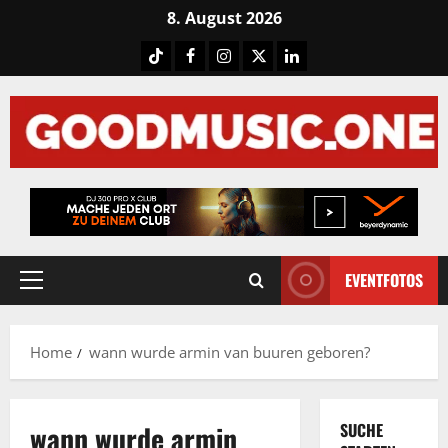
Skip
8. August 2026
to
Tiktok
Facebook
Instagram
X
LinkedIN
content
EVENTFOTOS
Primary
Menu
Home
wann wurde armin van buuren geboren?
wann wurde armin
SUCHE