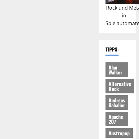
Rock und Met
in
Spielautomat
TIPPS:
Alan
Walker
Alternative
Rock
Andreas
Gabalier
Apache
207
Austropop