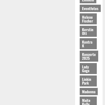
Eventfotos
Helene
Fischer
Kerstin
Ott
Kontra
K
Konzerte
2025
Lady
Gaga
Linkin
Park
Madonna
Maite
Kelly