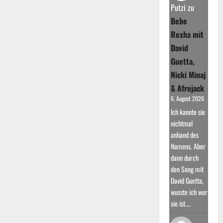
Erfolg
Putzi
zu
mit
Armada
Bebe
Music
und
Rexha mit
als
Produzent
David
Guetta,
Nicki Minaj
& Afrojack
6. August 2026
Ich kannte sie
nichtmal
anhand des
Namens. Aber
dann durch
den Song mit
David Guetta,
wusste ich wer
sie ist.…