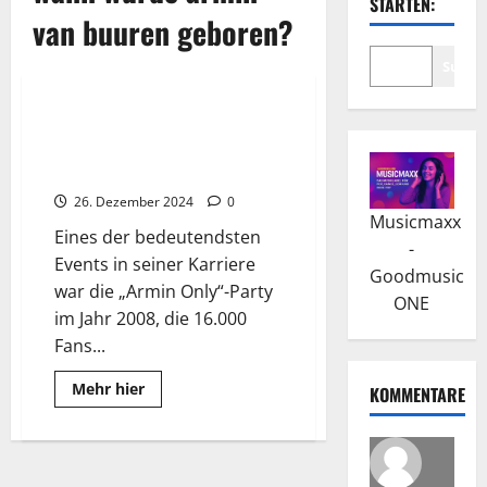
STARTEN:
van buuren geboren?
Suche
Wissenswertes
Armin van Buuren: Der Erfolg
mit Armada Music und als
Produzent
26. Dezember 2024
0
Musicmaxx
Eines der bedeutendsten
-
Events in seiner Karriere
Goodmusic
war die „Armin Only“-Party
ONE
im Jahr 2008, die 16.000
Fans...
Read
Mehr hier
KOMMENTARE
more
about
Armin
van
Buuren:
Der