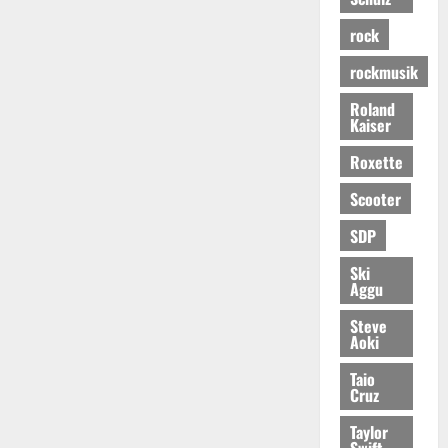
rock
rockmusik
Roland
Kaiser
Roxette
Scooter
SDP
Ski
Aggu
Steve
Aoki
Taio
Cruz
Taylor
Swift