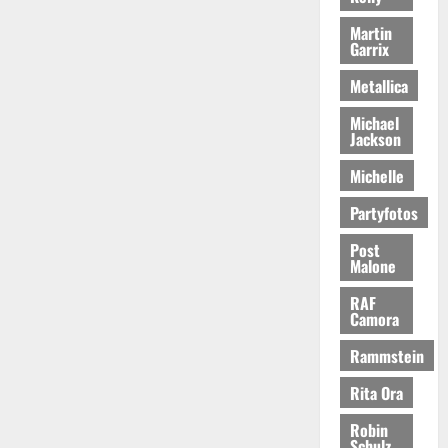
Martin
Garrix
Metallica
Michael
Jackson
Michelle
Partyfotos
Post
Malone
RAF
Camora
Rammstein
Rita Ora
Robin
Schulz