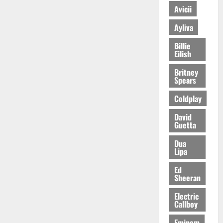
Avicii
Ayliva
Billie
Eilish
Britney
Spears
Coldplay
David
Guetta
Dua
Lipa
Ed
Sheeran
Electric
Callboy
Eminem