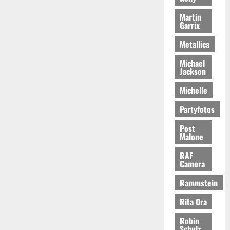
Martin
Garrix
Metallica
Michael
Jackson
Michelle
Partyfotos
Post
Malone
RAF
Camora
Rammstein
Rita Ora
Robin
Schulz