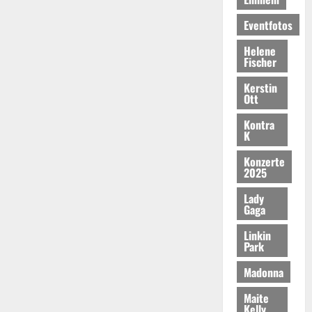
Eventfotos
Helene
Fischer
Kerstin
Ott
Kontra
K
Konzerte
2025
Lady
Gaga
Linkin
Park
Madonna
Maite
Kelly