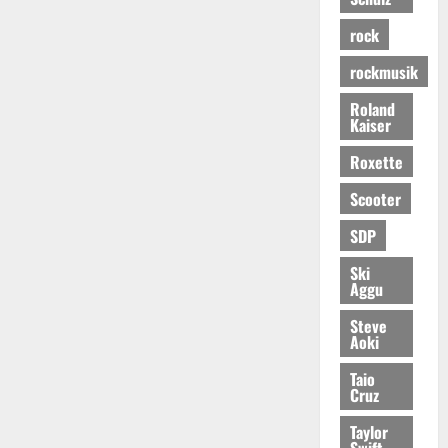
rock
rockmusik
Roland
Kaiser
Roxette
Scooter
SDP
Ski
Aggu
Steve
Aoki
Taio
Cruz
Taylor
Swift