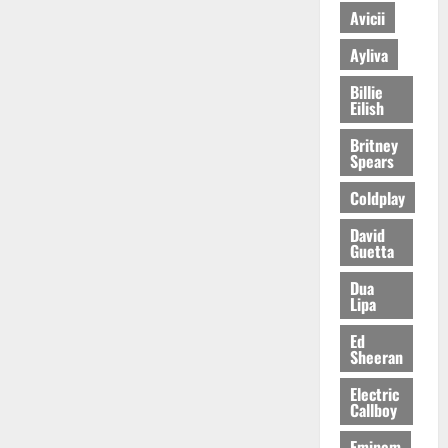
Avicii
Ayliva
Billie
Eilish
Britney
Spears
Coldplay
David
Guetta
Dua
Lipa
Ed
Sheeran
Electric
Callboy
Eminem