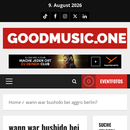
Skip
9. August 2026
to
Tiktok
Facebook
Instagram
X
LinkedIN
content
EVENTFOTOS
Primary
Menu
Home
wann war bushido bei aggro berlin?
wann war bushido bei
SUCHE