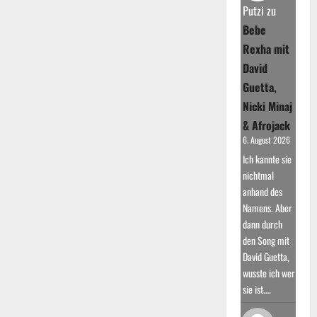
mit
Putzi
zu
Kollabo-
Album
Bebe
„Carlo
Cokxxx
Rexha mit
Nutten“
David
Guetta,
Nicki Minaj
& Afrojack
6. August 2026
Ich kannte sie
nichtmal
anhand des
Namens. Aber
dann durch
den Song mit
David Guetta,
wusste ich wer
sie ist.…