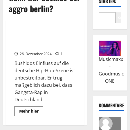
STARTEN:
aggro berlin?
Suche
Wissenswertes
Bushido: Meilenstein mit
Kollabo-Album „Carlo Cokxxx
Nutten“
26. Dezember 2024
1
Musicmaxx
Bushidos Einfluss auf die
-
deutsche Hip-Hop-Szene ist
Goodmusic
unbestreitbar. Er trug
ONE
maßgeblich dazu bei, dass
Gangsta-Rap in
Deutschland...
KOMMENTARE
Read
Mehr hier
more
about
Bushido:
Meilenstein