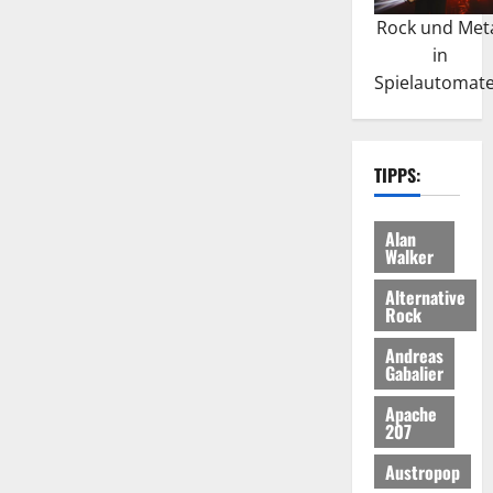
Rock und Met
in
Spielautomat
TIPPS:
Alan
Walker
Alternative
Rock
Andreas
Gabalier
Apache
207
Austropop