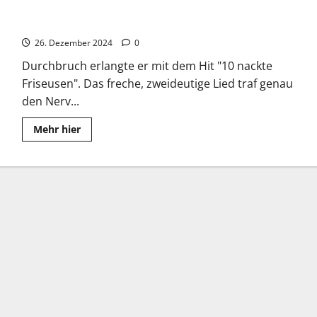
Mickie Krause: Der Partyschlagerkönig Deutschlands
26. Dezember 2024
0
Durchbruch erlangte er mit dem Hit "10 nackte
Friseusen". Das freche, zweideutige Lied traf genau
den Nerv...
Read
Mehr hier
more
about
Mickie
Krause:
Der
Partyschlagerkönig
Deutschlands