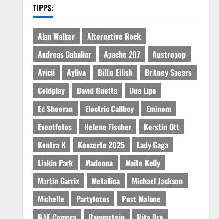
TIPPS:
Alan Walker
Alternative Rock
Andreas Gabalier
Apache 207
Austropop
Avicii
Ayliva
Billie Eilish
Britney Spears
Coldplay
David Guetta
Dua Lipa
Ed Sheeran
Electric Callboy
Eminem
Eventfotos
Helene Fischer
Kerstin Ott
Kontra K
Konzerte 2025
Lady Gaga
Linkin Park
Madonna
Maite Kelly
Martin Garrix
Metallica
Michael Jackson
Michelle
Partyfotos
Post Malone
RAF Camora
Rammstein
Rita Ora