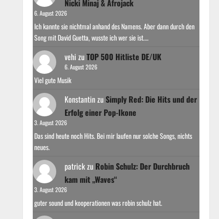
Nicki Minaj & Afrojack
6. August 2026
Ich kannte sie nichtmal anhand des Namens. Aber dann durch den
Song mit David Guetta, wusste ich wer sie ist.…
vehi
zu
TOP 500 Hitliste DE/UK
6. August 2026
Viel gute Musik
Konstantin
zu
Simply Red: Die Hits und der
Erfolg einer Pop-Ikone
3. August 2026
Das sind heute noch Hits. Bei mir laufen nur solche Songs, nichts
neues.
patrick
zu
Robin Schulz: Der Durchbruch
kam mit „Waves“
3. August 2026
guter sound und kooperationen was robin schulz hat.