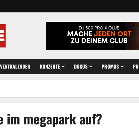
EVENTKALENDER
KONZERTE
DOKUS
PROMOS
PR
se im megapark auf?