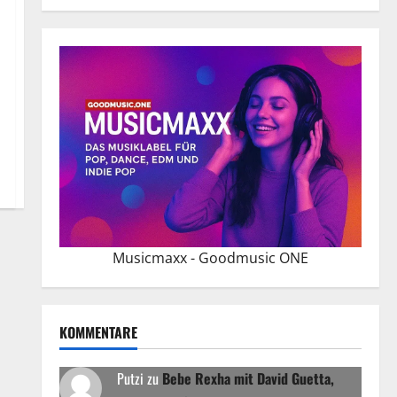
Musicmaxx - Goodmusic ONE
KOMMENTARE
Putzi
zu
Bebe Rexha mit David Guetta,