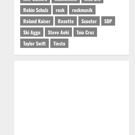
Robin Schulz
rock
rockmusik
Roland Kaiser
Roxette
Scooter
SDP
Ski Aggu
Steve Aoki
Taio Cruz
Taylor Swift
Tiesto