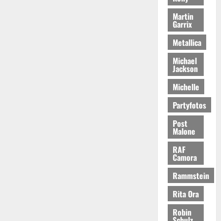
Martin
Garrix
Metallica
Michael
Jackson
Michelle
Partyfotos
Post
Malone
RAF
Camora
Rammstein
Rita Ora
Robin
Schulz