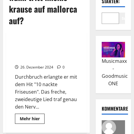
STARTEN:
krause auf mallorca
auf?
Suche
Wissenswertes
Mickie Krause: Der
Partyschlagerkönig
Deutschlands
Musicmaxx
26. Dezember 2024
0
-
Goodmusic
Durchbruch erlangte er mit
ONE
dem Hit "10 nackte
Friseusen". Das freche,
zweideutige Lied traf genau
den Nerv...
KOMMENTARE
Read
Mehr hier
more
about
Mickie