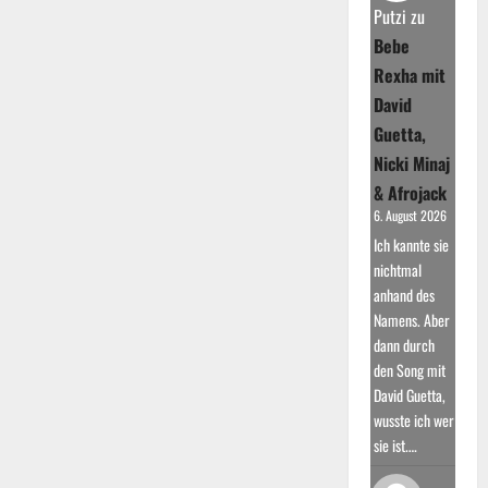
Krause:
Putzi
zu
Der
Partyschlagerkönig
Bebe
Deutschlands
Rexha mit
David
Guetta,
Nicki Minaj
& Afrojack
6. August 2026
Ich kannte sie
nichtmal
anhand des
Namens. Aber
dann durch
den Song mit
David Guetta,
wusste ich wer
sie ist.…