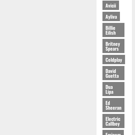
Avicii
Ayliva
Billie
Eilish
Britney
Spears
Coldplay
David
Guetta
Dua
Lipa
Ed
Sheeran
Electric
Callboy
Eminem