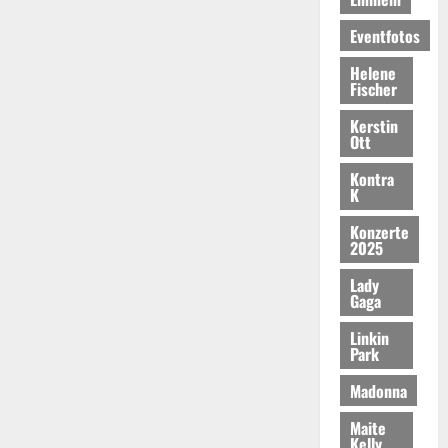
Eventfotos
Helene
Fischer
Kerstin
Ott
Kontra
K
Konzerte
2025
Lady
Gaga
Linkin
Park
Madonna
Maite
Kelly