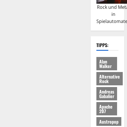
Rock und Met
in
Spielautomat
TIPPS:
Alan
Walker
Alternative
Rock
Andreas
Gabalier
Apache
207
Austropop