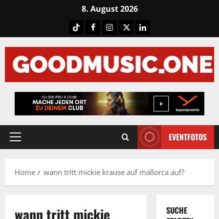
Skip
8. August 2026
to
Tiktok
Facebook
Instagram
X
LinkedIN
content
EVENTFOTOS
Primary
Menu
Home
wann tritt mickie krause auf mallorca auf?
wann tritt mickie
SUCHE