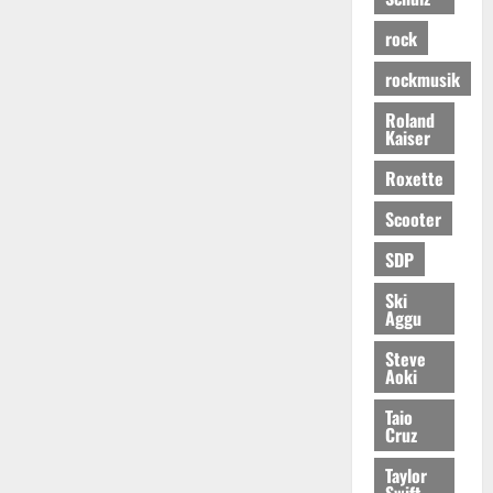
rock
rockmusik
Roland
Kaiser
Roxette
Scooter
SDP
Ski
Aggu
Steve
Aoki
Taio
Cruz
Taylor
Swift